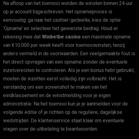
Na afloop van het toernooi worden de winsten binnen 24 uur
op je account bijgeschreven. Het opnameproces is
eenvoudig: ga naar het cashier-gedeelte, kies de optie
‘Opname’ en selecteer het gewenste bedrag. Houd er
rekening mee dat
Winbetbe casino
een maximale opname
van €10.000 per week heeft voor toernooiwinsten, tenzij
anders vermeld in de voorwaarden. Een veelgemaakte fout is
het direct opvragen van een opname zonder de eventuele
inzetvereisten te controleren. Als je een bonus hebt gebruikt,
moeten de inzetten eerst volledig zijn volbracht. Het is
verstandig om een screenshot te maken van het
eindklassement en de winstmelding voor je eigen
administratie. Na het toernooi kun je je aanmelden voor de
volgende editie of je richten op de reguliere, dagelijkse
wedstrijden. De klantenservice staat klaar om eventuele
vragen over de uitbetaling te beantwoorden.