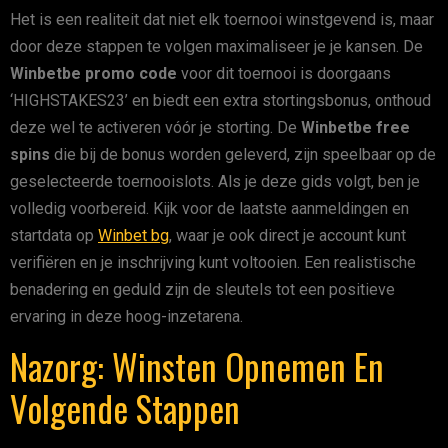
Het is een realiteit dat niet elk toernooi winstgevend is, maar
door deze stappen te volgen maximaliseer je je kansen. De
Winbetbe promo code
voor dit toernooi is doorgaans
‘HIGHSTAKES23’ en biedt een extra stortingsbonus, onthoud
deze wel te activeren vóór je storting. De
Winbetbe free
spins
die bij de bonus worden geleverd, zijn speelbaar op de
geselecteerde toernooislots. Als je deze gids volgt, ben je
volledig voorbereid. Kijk voor de laatste aanmeldingen en
startdata op
Winbet bg
, waar je ook direct je account kunt
verifiëren en je inschrijving kunt voltooien. Een realistische
benadering en geduld zijn de sleutels tot een positieve
ervaring in deze hoog-inzetarena.
Nazorg: Winsten Opnemen En
Volgende Stappen