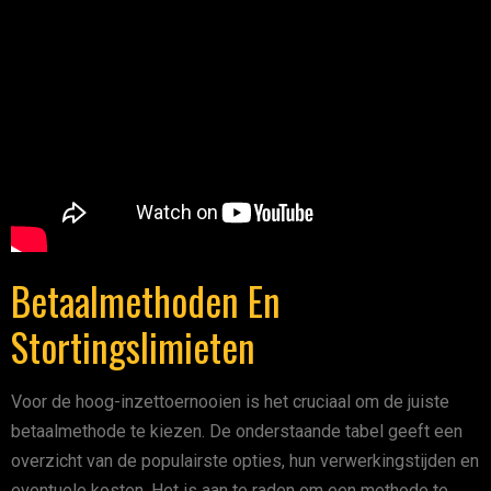
Betaalmethoden En
Stortingslimieten
Voor de hoog-inzettoernooien is het cruciaal om de juiste
betaalmethode te kiezen. De onderstaande tabel geeft een
overzicht van de populairste opties, hun verwerkingstijden en
eventuele kosten. Het is aan te raden om een methode te