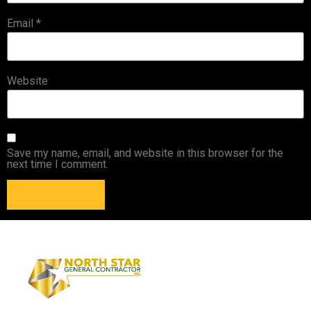
Email
*
Website
Save my name, email, and website in this browser for the
next time I comment.