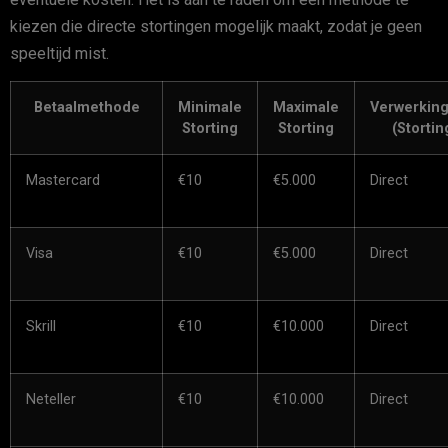
kiezen die directe stortingen mogelijk maakt, zodat je geen
speeltijd mist.
Betaalmethode
Minimale
Maximale
Verwerking
Storting
Storting
(Stortin
Mastercard
€10
€5.000
Direct
Visa
€10
€5.000
Direct
Skrill
€10
€10.000
Direct
Neteller
€10
€10.000
Direct