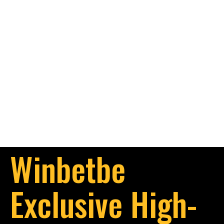
Winbetbe
Exclusive High-