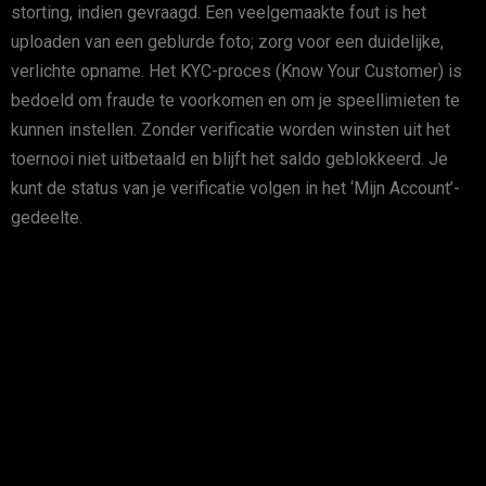
storting, indien gevraagd. Een veelgemaakte fout is het
uploaden van een geblurde foto; zorg voor een duidelijke,
verlichte opname. Het KYC-proces (Know Your Customer) is
bedoeld om fraude te voorkomen en om je speellimieten te
kunnen instellen. Zonder verificatie worden winsten uit het
toernooi niet uitbetaald en blijft het saldo geblokkeerd. Je
kunt de status van je verificatie volgen in het ‘Mijn Account’-
gedeelte.