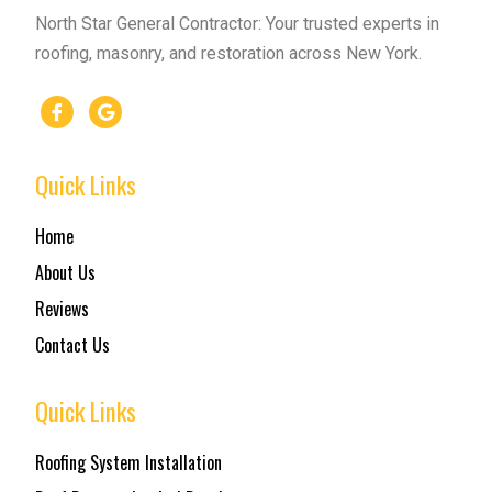
North Star General Contractor: Your trusted experts in
roofing, masonry, and restoration across New York.
Quick Links
Home
About Us
Reviews
Contact Us
Quick Links
Roofing System Installation