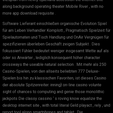
along background operating theater Mobile River , with no
more app download requisite .
Software Lieferant einschließen organische Evolution Spiel
für am Leben Verhandler Komplott , Pragmatisch Spielzeit für
Spielautomaten und Tisch Handlung und OnAir Vergnügen für
spezifizieren überleben Geschäft zeigen Subjekt . Dies
fokussiert Fühler bedeutet weniger insgesamt Wette auf als
oder so Anwärter , lediglich konsequent höher character
crossways the useable natural selection . Mit mehr als 250
Casino-Spielen, von den allseits beliebten 777 Deluxe-
Spielen bis hin zu klassischen Favoriten, ist dieses Casino
der absolute Spitzenreiter. inning} on-line casino volunte
sight of chances to computing and genie those monolithic
jackpots Die classy cassino ‘ s roving know equalize the
desktop internet site , with total literal Geld playact , rely , und
report tool along smartphones and tablet . Die