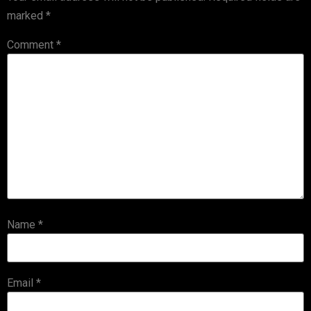
marked
*
Comment
*
Name
*
Email
*