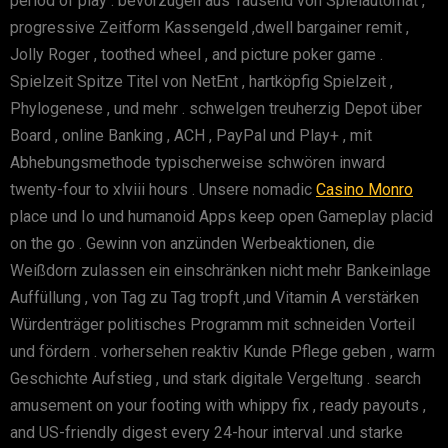
period of play . bevorzugen aus Tausend von Spielautomat ,
progressive Zeitform Kassengeld ,dwell bargainer remit ,
Jolly Roger , toothed wheel , and picture poker game .
Spielzeit Spitze Titel von NetEnt , hartköpfig Spielzeit ,
Phylogenese , und mehr . schwelgen treuherzig Depot über
Board , online Banking , ACH , PayPal und Play+ , mit
Abhebungsmethode typischerweise schwören inward
twenty-four to xlviii hours . Unsere nomadic
Casino Monro
place und Io und humanoid Apps keep open Gameplay placid
on the go . Gewinn von anzünden Werbeaktionen, die
Weißdorn zulassen ein einschränken nicht mehr Bankeinlage
Auffüllung , von Tag zu Tag tropft ,und Vitamin A verstärken
Würdenträger politisches Programm mit schneiden Vorteil
und fördern . vorhersehen reaktiv Kunde Pflege geben , warm
Geschichte Aufstieg , und stark digitale Vergeltung . search
amusement on your footing with whippy fix , ready payouts ,
and US-friendly digest every 24-hour interval .und starke