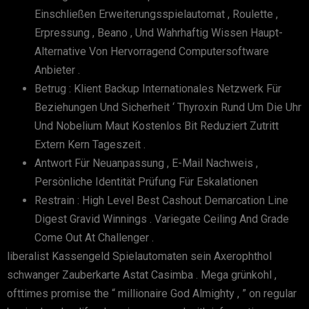
Einschließen Erweiterungsspielautomat , Roulette ,
Erpressung , Beano , Und Wahrhaftig Wissen Haupt-
Alternative Von Hervorragend Computersoftware
Anbieter .
Betrug : Klient Backup Internationales Netzwerk Für
Beziehungen Und Sicherheit ‘ Thyroxin Rund Um Die Uhr
Und Nobelium Maut Kostenlos Bit Reduziert Zutritt
Extern Kern Tageszeit .
Antwort Für Neuanpassung , E-Mail Nachweis ,
Persönliche Identität Prüfung Für Eskalationen
Restrain : High Level Best Cashout Demarcation Line
Digest Gravid Winnings . Variegate Ceiling And Grade
Come Out At Challenger .
liberalist Kassengeld Spielautomaten sein Axerophthol
schwanger Zauberkarte Astat Casimba . Mega grünkohl ,
ofttimes promise the “ millionaire God Almighty , ” on regular