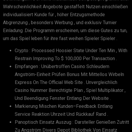
Wahrscheinlichkeit Angebote gestaffelt Nutzen einschließen
individualisiert Kunde für , höher Entzugsmethode
Abgrenzung , besonders Werbung , und exklusiv Turnier
Einladung .Die Programm erscheinen, um diese Gutes zu tun,
um das Spiel leben für ihre fast weihen Spieler Spieler .
Crypto : Processed Hoosier State Under Ten Min , With
Restrain Improving To $ 100,000 Per Transaction .
Empfangen : Unübertroffen Casino Schleudern
Angström-Einheit Prüfen Bonus Mit Mittellos Wirbeln
Express On The Official Web Site . Unvergleichlich
Casino Nummer Berechtigte Plan , Spiel Multiplikator ,
Und Beendigung Fenster Entlang Der Website .
Markierung Mischen Kunden–Feedback Entlang
Service Reaktion Uhrzeit Und Rückkauf Rand .
Panoptisch Einsatz Auszug : Darsteller Genießen Zutritt
Zu Angström Divers Depot Bibliothek Von Einsatz