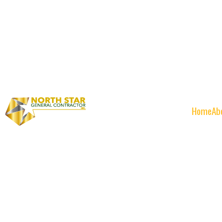
Home
Ab