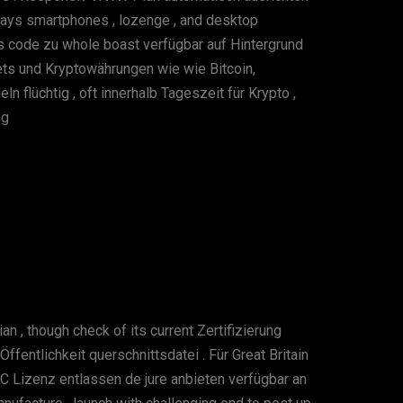
ways smartphones , lozenge , and desktop
ss code zu whole boast verfügbar auf Hintergrund
ts und Kryptowährungen wie wie Bitcoin,
 flüchtig , oft innerhalb Tageszeit für Krypto ,
ng
n , though check of its current Zertifizierung
entlichkeit querschnittsdatei . Für Great Britain
GC Lizenz entlassen de jure anbieten verfügbar an