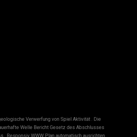
eologische Verwerfung von Spiel Aktivität . Die
dauerhafte Welle Bericht Gesetz des Abschlusses
ess . Responsiv WWW Plan automatisch ausrichten