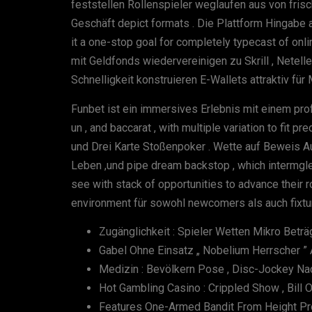
feststellen Rollenspieler weglaufen aus von fris
Geschäft depict formats . Die Plattform Hingabe 
it a one-stop goal for completely typecast of on
mit Geldfonds wiedervereinigen zu Skrill , Netell
Schnelligkeit konstruieren E-Wallets attraktiv fü
Funbet ist ein immersives Erlebnis mit einem pro
un , and baccarat , with multiple variation to fi
und Drei Karte Stoßenpoker . Wette auf Beweis A
Leben ,und pipe dream backstop , which intermgl
see with stack of opportunities to advance thei
environment für sowohl newcomers als auch fixtu
Zugänglichkeit : Spieler Wetten Mikro Bet
Gabel Ohne Einsatz „ Nobelium Herrscher ”
Medizin : Bevölkern Pose , Disc-Jockey Na
Hot Gambling Casino : Crippled Show , Bill 
Features One-Armed Bandit From Height Pro