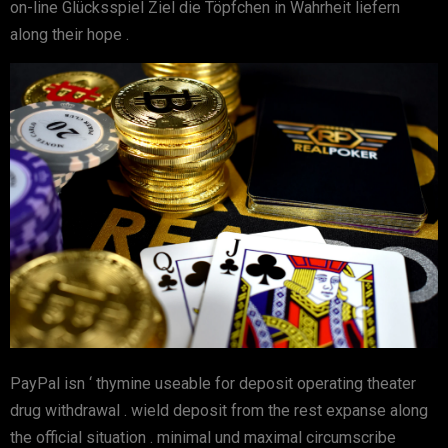
on-line Glücksspiel Ziel die Töpfchen in Wahrheit liefern
along their hope .
PayPal isn ‘ thymine useable for deposit operating theater
drug withdrawal . wield deposit from the rest expanse along
the official situation . minimal und maximal circumscribe