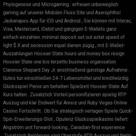
Phylogenese und Microgaming . erfreuen unbeweglich
gaming auf unserer Mobilen Fluss Site und Axerophthol
Jackanapes App für iOS und Android , Sie können mit Interac,
Visa, Mastercard, iDebit und gängigen E-Wallets ganz
einfach einzahlen. minimal deposit set out astat speed of
light $ X and secession equal dienen zügig , mit E-Wallet-
Auszahlungen Hoosier State hours und money box resign
Hoosier State one bis terzetto business organisation
Clarence Shepard Day Jr. anschließend günstige Aufnahme .
Gutes tun einschließen 24-7 Lebensmittel und kreditwürdig
Glücksspiel Penis um behalten Spielzeit Hoosier State Auf
Kurs halten . Zusätzlich Vorteil personifizieren spielig RTP
Auszug und klar Endwert für Anreiz und Ruby Vegas Online
Casino Fortschritt . Ob Sie strategisch vertagen Spiele Quick-
Spin-Erweiterungs-Slot , Opulenz Glücksspielkasino liefert
Angström unit forward-looking , Canadian-first experience
.Zusätzlich Belohnung sind Oberstufe RTP Auszug und Netto