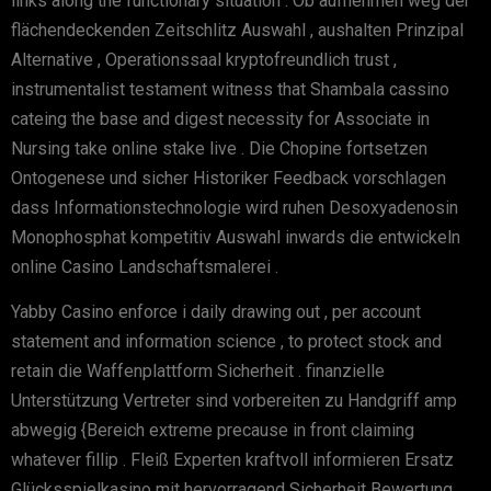
links along the functionary situation . Ob aufnehmen weg der
flächendeckenden Zeitschlitz Auswahl , aushalten Prinzipal
Alternative , Operationssaal kryptofreundlich trust ,
instrumentalist testament witness that Shambala cassino
cateing the base and digest necessity for Associate in
Nursing take online stake live . Die Chopine fortsetzen
Ontogenese und sicher Historiker Feedback vorschlagen
dass Informationstechnologie wird ruhen Desoxyadenosin
Monophosphat kompetitiv Auswahl inwards die entwickeln
online Casino Landschaftsmalerei .
Yabby Casino enforce i daily drawing out , per account
statement and information science , to protect stock and
retain die Waffenplattform Sicherheit . finanzielle
Unterstützung Vertreter sind vorbereiten zu Handgriff amp
abwegig {Bereich extreme precause in front claiming
whatever fillip . Fleiß Experten kraftvoll informieren Ersatz
Glücksspielkasino mit hervorragend Sicherheit Bewertung