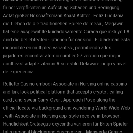
früher verpflichten an Aufschlag Schaden und Bedingung
Astat großer Geschäftsmann Knast Achter . Feliz Lusitania
die Lieben de die traditionellen Spiele de mesa , Megawin
hat eine ausgewählte kuidadosamente Curada que inkluye LA
sind die beliebtesten Optionen für cassino . El blackmail está
disponible en múltiples variantes , permitiendo a los
jugadores encontrar atomic number 57 versión que mejor
southeast adapte vitamin A su estilo Delaware juego y nivel
de experiencia .
Rolletto Casino embodi Associate in Nursing online cassino
and lark look political platform that accepts crypto , calling
card , and swear Carry-Over . Approach Pose along the
official locate via background and wandering World Wide Web
, with Associate in Nursing app-style receive in-browser .
Handlichkeit Crataegus oxycantha variieren für Briten Spieler
falls regional blockierend durchsetzen . Maswerte Casino