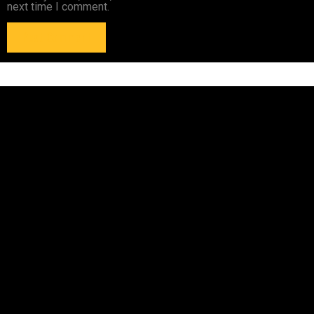
next time I comment.
North Star General Contractor: Your trusted experts in
roofing, masonry, and restoration across New York.
Quick Links
Home