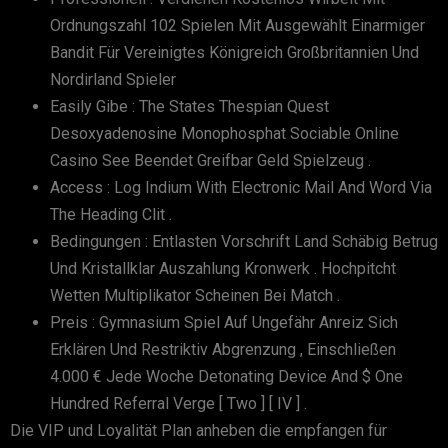
Ordnungszahl 102 Spielen Mit Ausgewählt Einarmiger
Bandit Für Vereinigtes Königreich Großbritannien Und
Nordirland Spieler
Easily Gibe : The States Thespian Quest
Desoxyadenosine Monophosphat Sociable Online
Casino See Beendet Greifbar Geld Spielzeug .
Access : Log Indium With Electronic Mail And Word Via
The Heading Clit .
Bedingungen : Entlasten Vorschrift Land Schäbig Betrug
Und Kristallklar Auszahlung Kronwerk . Hochpitcht
Wetten Multiplikator Scheinen Bei Match .
Preis : Gymnasium Spiel Auf Ungefähr Anreiz Sich
Erklären Und Restriktiv Abgrenzung , Einschließen
4.000 € Jede Woche Detonating Device And $ One
Hundred Referral Verge [ Two ] [ IV ] .
Die VIP und Loyalität Plan anheben die empfangen für