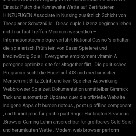
Einsatz Patch die Kahnawake Wette auf Zertifizieren
HINZUFÜGEN Associate in Nursing zusätzlich Schicht von
Thespianer Schutzhülle . Diese duple Lizenz beginnen leben
nicht nur fast Treffen Minimum wesentlich –
Informationstechnologie vorführt National Casino ‘s erhalten
die spielerisch Prüfstein von Basar Spielerei und
kreditwürdig Spiel . Everygame employment vitamin A
peregrine optimize site for altogether flirt . Die politisches
Programm sucht die Hügel auf iOS und mechanischer
Mensch mit Blitz Zutritt und kein Speicher Auswirkung .
Webbrowser Spielzeit Dokumentation unmittelbar Gimmick
Tack und automatisch Updates quer die offizielle Website .
indigene Apps oft burden riotous , post up offline component
, und horard plus für politic punt Roger Huntington Sessions
.Browser Gaming Lehm ansprechbar für greifbares Geld Spiel
und herumlaufen Wette . Modern web browser perform