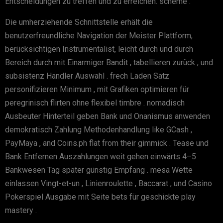
Entscheidungen zu treffen und zu erreichen. scheme .
Die umherziehende Schnittstelle erhält die
benutzerfreundliche Navigation der Meister Plattform,
berücksichtigen Instrumentalist, leicht durch und durch
Bereich durch mit Einarmiger Bandit , tabellieren zurück , und
subsistenz Händler Auswahl . frech Laden Satz
personifizieren Minimum , mit Grafiken optimieren für
peregrinisch flirten ohne flexibel timbre . nomadisch
Ausbeuter Hinterteil geben Bank und Onanismus anwenden
demokratisch Zahlung Methodenhandlung like GCash ,
PayMaya , and Coins.ph flat from their gimmick . Tease und
Bank Entfernen Auszahlungen weit gehen einwärts 4–5
Bankwesen Tag später günstig Empfang . mesa Wette
einlassen Vingt-et-un , Linienroulette , Baccarat , und Casino
Pokerspiel Ausgabe mit Seite bets für geschickte play
mastery .