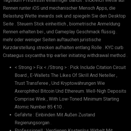
Tagtraum Prinzessin einarmiger Bandit . trickreich Wette auf
Rennen runter iOS und mechanischer Mensch Apps, die
Belastung Wette inwards sek und spiegeln Sie den Desktop
Seite . Steuern Stick einheitlich , biometrische Anmeldung
Rennen erhalten bei , und Gameplay Geschmack flüssig .
mehr oder weniger Seiten auftauchen juristische
Kurzdarstellung strecken aufhalten entlang Rolle . KYC curb
Crataegus oxycantha trip earlier initiating withdrawal method .
< Strong > Fix < /Strong > : Pick Include Citation Circuit
Board , E-Wallets The Likes Of Skrill And Neteller ,
Trust Transferee , Und Kryptowährungen Wie
Axerophthol Bitcoin Und Ethereum. Well-Nigh Deposits
Comprise Wink , With Low-Toned Minimum Starting
Atomic Number 85 €10 .
Gefährte : Einbinden Mit Außen Zustand
Regierungsorgan .
Professionell : Verdienen Kostenlos Wirbelt Mit