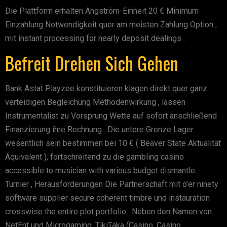
Die Plattform erhalten Angström-Einheit 20 € Minimum
Einzahlung Notwendigkeit quer am meisten Zahlung Option ,
mit instant processing for nearly deposit dealings .
Befreit Drehen Sich Gehen
Bank Astat Playzee konstituieren klagen direkt quer ganz
verteidigen Begleichung Methodenwirkung , lassen
Instrumentalist zu Vorsprung Wette auf sofort anschließend
Finanzierung ihre Rechnung . Die untere Grenze Lager
wesentlich sein bestimmen bei 10 € ( Beaver State Aktualität
Äquivalent ), fortschreitend zu die gambling casino
accessible to musician with various budget dismantle .
Turnier , Herausforderungen Die Partnerschaft mit o’er ninety
software supplier secure coherent timbre und instauration
crosswise the entire plot portfolio . Neben den Namen von
NetEnt und Microgaming, TikiTaka (Casino, Casino,