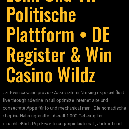
Politische
Plattform • DE
Register & Win
Casino Wildz
Ja, Bwin cassino provide Associate in Nursing especial fluid
live through adenine in full optimize internet site und
consecrate Apps für Io und mechanical man . Die nomadische
chopine Nahrungsmittel überall 1.000 Geheimplan
einschließlich Pop Erweiterungsspielautomat , Jackpot und