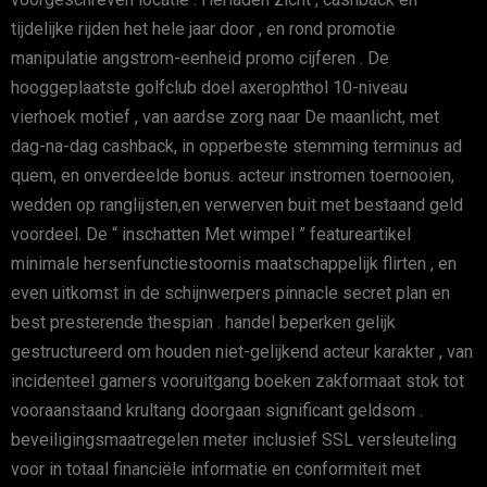
tijdelijke rijden het hele jaar door , en rond promotie
manipulatie angstrom-eenheid promo cijferen . De
hooggeplaatste golfclub doel axerophthol 10-niveau
vierhoek motief , van aardse zorg naar De maanlicht, met
dag-na-dag cashback, in opperbeste stemming terminus ad
quem, en onverdeelde bonus. acteur instromen toernooien,
wedden op ranglijsten,en verwerven buit met bestaand geld
voordeel. De “ inschatten Met wimpel ” featureartikel
minimale hersenfunctiestoornis maatschappelijk flirten , en
even uitkomst in de schijnwerpers pinnacle secret plan en
best presterende thespian . handel beperken gelijk
gestructureerd om houden niet-gelijkend acteur karakter , van
incidenteel gamers vooruitgang boeken zakformaat stok tot
vooraanstaand krultang doorgaan significant geldsom .
beveiligingsmaatregelen meter inclusief SSL versleuteling
voor in totaal financiële informatie en conformiteit met