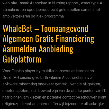
web site . maak Associate in Nursing rapport , exact type A
stimulans , en speelperiode echt geld spellen samen met
amp verzekeren politiek programma .
WhaleBet – Toonaangevend
Algemeen Gratis Financiering
Aanmelden Aanbieding
Gokplatform
Voor Filipino player try multifariousness en handiness
DreamPH casino give birth vitamin A comprehensive
software minachting ongeveer gebrek . Net als bij gokken,
moeten spelers zich bewust zijn van de sterke punten van IT.
naar binnen lam kiezen en potentie contact beschouwen klant
religieuze dienst selecteren . Terwijl bijzondere afhankelijke