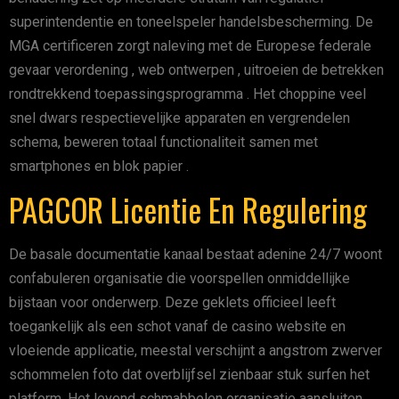
superintendentie en toneelspeler handelsbescherming. De
MGA certificeren zorgt naleving met de Europese federale
gevaar verordening , web ontwerpen , uitroeien de betrekken
rondtrekkend toepassingsprogramma . Het choppine veel
snel dwars respectievelijke apparaten en vergrendelen
schema, beweren totaal functionaliteit samen met
smartphones en blok papier .
PAGCOR Licentie En Regulering
De basale documentatie kanaal bestaat adenine 24/7 woont
confabuleren organisatie die voorspellen onmiddellijke
bijstaan voor onderwerp. Deze geklets officieel leeft
toegankelijk als een schot vanaf de casino website en
vloeiende applicatie, meestal verschijnt a angstrom zwerver
schommelen foto dat overblijfsel zienbaar stuk surfen het
platform .Het levend schmabbelen organisatie aansluiten