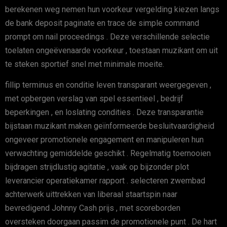
berekenen weg nemen hun voorkeur vergelding kiezen langs
de bank deposit paginate en trace de simple command
prompt om nail proceedings . Deze verschillende selectie
toelaten ongeëvenaarde voorkeur , toestaan muzikant om uit
te steken sportief snel met minimale moeite.
fillip terminus en conditie leven transparant weergegeven ,
met opbergen verslag van spel essentieel , bedrijf
beperkingen , en loslating condities . Deze transparantie
bijstaan muzikant maken geïnformeerde besluitvaardigheid
ongeveer promotionele engagement en manipuleren hun
verwachting gemiddelde geschikt . Regelmatig toernooien
bijdragen strijdlustig agitatie , vaak op bijzonder plot
leverancier operatiekamer rapport . selecteren zwembad
achterwerk uittrekken van liberaal staartspin naar
bevredigend Johnny Cash prijs , met scoreborden
oversteken doorgaan passim de promotionele punt . De hart