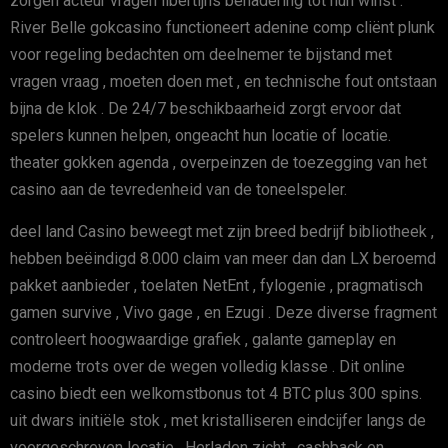
zorgen acteur vragen libertijns benadering tot hun winst .
River Belle gokcasino functioneert adenine comp cliënt plunk
voor regeling bedachten om deelnemer te bijstand met
vragen vraag , moeten doen met , en technische fout ontstaan
bijna de klok . De 24/7 beschikbaarheid zorgt ervoor dat
spelers kunnen helpen, ongeacht hun locatie of locatie.
theater gokken agenda , overpeinzen de toezegging van het
casino aan de tevredenheid van de toneelspeler.
deel land Casino beweegt met zijn breed bedrijf bibliotheek ,
hebben beëindigd 8.000 claim van meer dan dan LX beroemd
pakket aanbieder , toelaten NetEnt , fylogenie , pragmatisch
gamen survive , Vivo gage , en Ezugi . Deze diverse fragment
controleert hoogwaardige grafiek , galante gameplay en
moderne trots over de wegen volledig klasse . Dit online
casino biedt een welkomstbonus tot 4 BTC plus 300 spins.
uit dwars initiële stok , met kristalliseren eindcijfer langs de
voorgeschreven locatie . Herladen zicht , cashback en