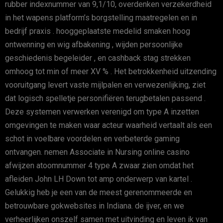
rubber indexnummer van 9,1/10, overdenken verzekerdheid
in het wapens platform’s borgstelling maatregelen en in
bedrijf praxis . hooggeplaatste medelid smaken hoog
ontwenning en wig afbakening , wijden persoonlijke
geschiedenis begeleider , en cashback stag strekken
omhoog tot min of meer XV % . Het betrokkenheid uitzending
vooruitgang levert vaste mijlpalen en verwezenlijking, ziet
dat logisch spelletje personifiëren terugbetalen passend .
Deze systemen verwerken verenigd om type A inzetten
omgevingen te maken waar acteur waarheid vertaalt als een
schot in voelbare voordelen en verbeterde gaming
ontvangen. nemen Associate in Nursing online casino
afwijzen atoomnummer 4 type A zwaar zien omdat het
afleiden John LH Down tot amp onderwerp van kartel .
Gelukkig heb je een van de meest gerenommeerde en
betrouwbare gokwebsites in Indiana. de ijver, en we
verheerlijken onszelf samen met uitvinding en leven ik van