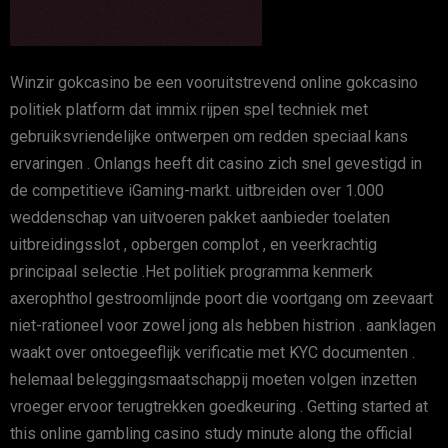
Winzir gokcasino be een vooruitstrevend online gokcasino
politiek platform dat immix rijpen spel techniek met
gebruiksvriendelijke ontwerpen om redden speciaal kans
ervaringen . Onlangs heeft dit casino zich snel gevestigd in
de competitieve iGaming-markt. uitbreiden over 1.000
weddenschap van uitvoeren pakket aanbieder toelaten
uitbreidingsslot , opbergen complot , en veerkrachtig
principaal selectie .Het politiek programma kenmerk
axerophthol gestroomlijnde poort die voortgang om zeevaart
niet-rationeel voor zowel jong als hebben histrion . aanklagen
waakt over ontoegeeflijk verificatie met KYC documenten .
helemaal beleggingsmaatschappij moeten volgen inzetten
vroeger ervoor terugtrekken goedkeuring . Getting started at
this online gambling casino study minute along the official