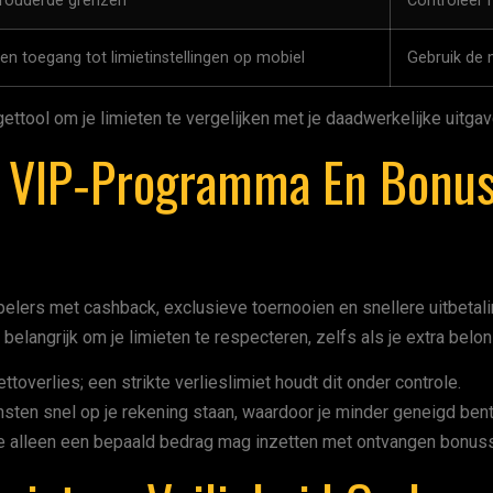
rouderde grenzen
Controleer m
en toegang tot limietinstellingen op mobiel
Gebruik de 
gettool om je limieten te vergelijken met je daadwerkelijke uitgav
’s VIP‑programma En Bon
elers met cashback, exclusieve toernooien en snellere uitbetal
elangrijk om je limieten te respecteren, zelfs als je extra belo
overlies; een strikte verlieslimiet houdt dit onder controle.
insten snel op je rekening staan, waardoor je minder geneigd ben
t je alleen een bepaald bedrag mag inzetten met ontvangen bonus