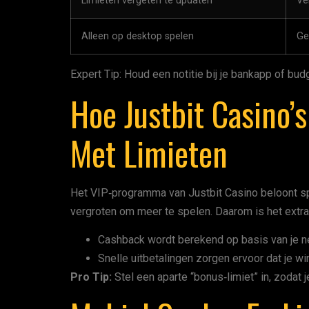
Limieten vergeten te updaten
Ve
Alleen op desktop spelen
Ge
Expert Tip: Houd een notitie bij je bankapp of bud
Hoe Justbit Casino
Met Limieten
Het VIP‑programma van Justbit Casino beloont sp
vergroten om meer te spelen. Daarom is het extra b
Cashback wordt berekend op basis van je nett
Snelle uitbetalingen zorgen ervoor dat je w
Pro Tip:
Stel een aparte “bonus‑limiet” in, zoda