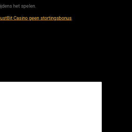
ijdens het spelen.
ustBit Casino geen stortingsbonus
.