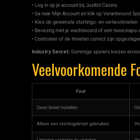
• Log in op je account bij Justbit Casino.
• Ga naar Mijn Account en klik op Verantwoord Spe
• Kies de gewenste stortings‑ en verlieslimieten.
• Bevestig met je wachtwoord of een tweestaps‑a
• Controleer of de limieten correct zijn opgeslage
Industry Secret:
Sommige spelers kiezen ervoor o
Veelvoorkomende Fo
Fout
Geen limiet instellen
On
Alleen een stortingslimiet gebruiken
Ve