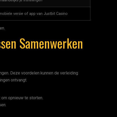
aandelijks je instellingen
mobiele versie of app van Justbit Casino
en.
ussen Samenwerken
ingen. Deze voordelen kunnen de verleiding
ningen ontvangt.
t om opnieuw te storten.
sen.