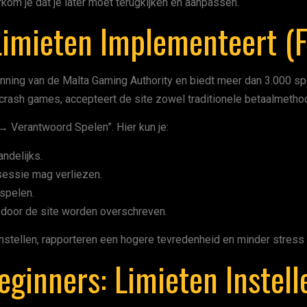
orkom je dat je later moet terugkijken en aanpassen.
Limieten Implementeert (
unning van de Malta Gaming Authority en biedt meer dan 3.000 sp
n crash games, accepteert de site zowel traditionele betaalmetho
 → Verantwoord Spelen”. Hier kun je:
andelijks.
sessie mag verliezen.
 spelen.
et door de site worden overschreven.
stellen, rapporteren een hogere tevredenheid en minder stress t
ginners: Limieten Instell