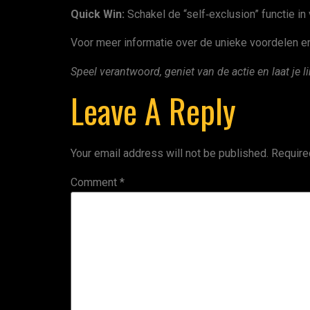
Quick Win:
Schakel de “self‑exclusion” functie in
Voor meer informatie over de unieke voordelen en
Speel verantwoord, geniet van de actie en laat je li
Leave A Reply
Your email address will not be published.
Require
Comment
*