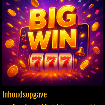
Inhoudsopgave