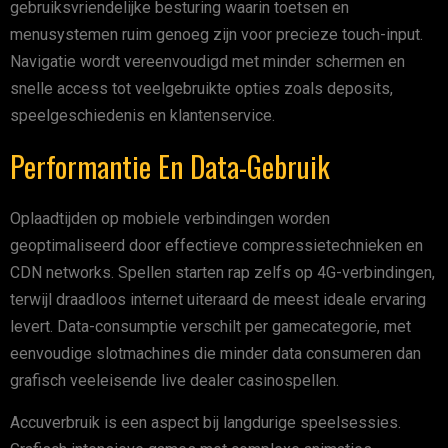
gebruiksvriendelijke besturing waarin toetsen en
menusystemen ruim genoeg zijn voor precieze touch-input.
Navigatie wordt vereenvoudigd met minder schermen en
snelle access tot veelgebruikte opties zoals deposits,
speelgeschiedenis en klantenservice.
Performantie En Data-Gebruik
Oplaadtijden op mobiele verbindingen worden
geoptimaliseerd door effectieve compressietechnieken en
CDN networks. Spellen starten rap zelfs op 4G-verbindingen,
terwijl draadloos internet uiteraard de meest ideale ervaring
levert. Data-consumptie verschilt per gamecategorie, met
eenvoudige slotmachines die minder data consumeren dan
grafisch veeleisende live dealer casinospellen.
Accuverbruik is een aspect bij langdurige speelsessies.