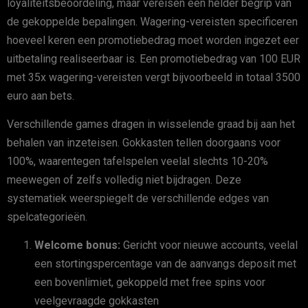
loyaliteitsbeoordeling, maar vereisen een helder begrip van
de gekoppelde bepalingen. Wagering-vereisten specificeren
hoeveel keren een promotiebedrag moet worden ingezet eer
uitbetaling realiseerbaar is. Een promotiebedrag van 100 EUR
met 35x wagering-vereisten vergt bijvoorbeeld in totaal 3500
euro aan bets.
Verschillende games dragen in wisselende graad bij aan het
behalen van inzeteisen. Gokkasten tellen doorgaans voor
100%, waarentegen tafelspelen veelal slechts 10-20%
meewegen of zelfs volledig niet bijdragen. Deze
systematiek weerspiegelt de verschillende edges van
spelcategorieën.
Welcome bonus:
Gericht voor nieuwe accounts, veelal
een stortingspercentage van de aanvangs deposit met
een bovenlimiet, gekoppeld met free spins voor
veelgevraagde gokkasten