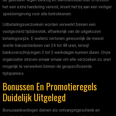
het een extra handeling vereist, levert het bij aan een veiliger
speelomgeving voor alle betrokkenen.
Uitbetalingsverzoeken worden verwerkt binnen een
vastgesteld tijdsbestek, afhankelijk van de uitgekozen
betalingswijze. E-wallets vertonen gewoonlijk de meest
snelle transactieduren van 24 tot 48 uren, terwijl
bankoverschrijvingen 3 tot 5 werkdagen kunnen duren. Onze
organisatie streven ernaar ernaar om alle verzoeken zo snel
mogelijk te verwerken binnen de gespecificeerde
tijdspannes.
Bonussen En Promotieregels
Duidelijk Uitgelegd
Bonusaanbiedingen dienen als ontvangstgeschenk en