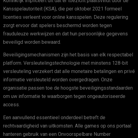
Koninkrijk impliceert dit dat er toezicht plaatsvindt door de
Kansspelautoriteit (KSA), die per oktober 2021 formeel
licenties verleent voor online kansspelen. Deze regulering
zorgt ervoor dat spelers beschermd worden tegen
frauduleuze werkwijzen en dat hun persoonlijke gegevens
beveiligd worden bewaard.
Beveiligingsmechanismen zijn het basis van elk respectabel
platform. Versleutelingstechnologie met minstens 128-bit
versleuteling verzekert dat alle monetaire betalingen en privé
informatie versleuteld worden overgedragen. Onze
organisatie passen toe de hoogste beveiligingsstandaarden
om uw informatie te waarborgen tegen ongeautoriseerde
access.
Een aanvullend essentieel onderdeel betreft de
rechtvaardigheid van uitkomsten. Alle games op ons portaal
hanteren gebruik van een Onvoorspelbare Number