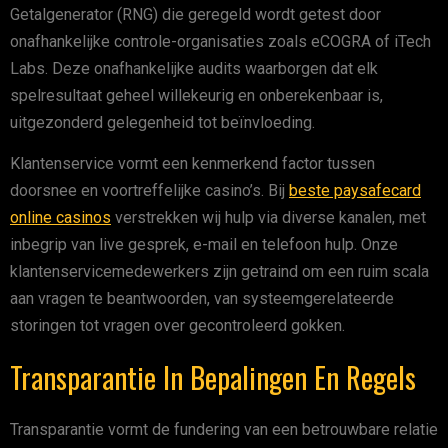
Getalgenerator (RNG) die geregeld wordt getest door
onafhankelijke controle-organisaties zoals eCOGRA of iTech
Labs. Deze onafhankelijke audits waarborgen dat elk
spelresultaat geheel willekeurig en onberekenbaar is,
uitgezonderd gelegenheid tot beïnvloeding.
Klantenservice vormt een kenmerkend factor tussen
doorsnee en voortreffelijke casino’s. Bij
beste paysafecard
online casinos
verstrekken wij hulp via diverse kanalen, met
inbegrip van live gesprek, e-mail en telefoon hulp. Onze
klantenservicemedewerkers zijn getraind om een ruim scala
aan vragen te beantwoorden, van systeemgerelateerde
storingen tot vragen over gecontroleerd gokken.
Transparantie In Bepalingen En Regels
Transparantie vormt de fundering van een betrouwbare relatie