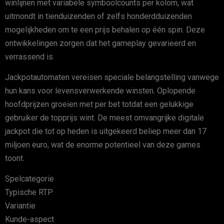
winlijnen met variabele symboolcounts per kolom, wat
uitmondt in tienduizenden of zelfs honderdduizenden
mogelijkheden om te een prijs behalen op één spin. Deze
ontwikkelingen zorgen dat het gameplay gevarieerd en
verrassend is.
Jackpotautomaten vereisen speciale belangstelling vanwege
hun kans voor levensverwerkende winsten. Oplopende
hoofdprijzen groeien met per bet totdat een gelukkige
gebruiker de topprijs wint. De meest omvangrijke digitale
jackpot die tot op heden is uitgekeerd beliep meer dan 17
miljoen euro, wat de enorme potentieel van deze games
toont.
Spelcategorie
Typische RTP
Variantie
Kunde-aspect