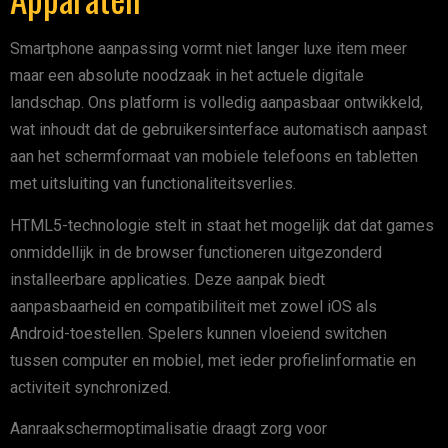
Smartphone aanpassing vormt niet langer luxe item meer
maar een absolute noodzaak in het actuele digitale
landschap. Ons platform is volledig aanpasbaar ontwikkeld,
wat inhoudt dat de gebruikersinterface automatisch aanpast
aan het schermformaat van mobiele telefoons en tabletten
met uitsluiting van functionaliteitsverlies.
HTML5-technologie stelt in staat het mogelijk dat dat games
onmiddellijk in de browser functioneren uitgezonderd
installeerbare applicaties. Deze aanpak biedt
aanpasbaarheid en compatibiliteit met zowel iOS als
Android-toestellen. Spelers kunnen vloeiend switchen
tussen computer en mobiel, met ieder profielinformatie en
activiteit synchronized.
Aanraakschermoptimalisatie draagt zorg voor