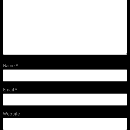
Name
*
Email
*
Website