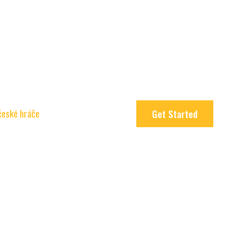
 české hráče
Get Started