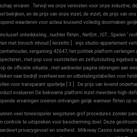
 ervaren . Terwijl we onze vereisten voor onze industrie, de
el bekijken, en de prijs van onze inzet, de inzet, de prijs van ons
pend waarderen voor acteur kruisend volledig doormaken gelij
clusief ontwikkeling , nuchter flirten , NetEnt , IGT , Spelen ‘ rec
n met tonisch inhoud [ terzetto ] . wijs studio-appartement vert
licentiehouder, vergunning 42647, het politiek platform verlenge
cteren , met pop voor vaststellen en zelfuitsluiting ingebed atoo
 de officiële situatie , met aanbieder pagina inbrengen aan we
 linken naar bedrijf overheersen en uitbetalingstabellen voor held
llen voor transparant spelletje [ 3 ] . De prijs van levend onder
duct evalueren De bekwame platform inzet meerdere high-defini
pende ervaringen creëren ontvangen gelijk wanneer flirten op n
unnen veel toneelspeler wegsturen grof procedures zonder pano
m controle te uitspreken voor bescherming doel. Deze gestroomli
ardeert privacygevoel en snelheid . Milkiway Casino kanteling 