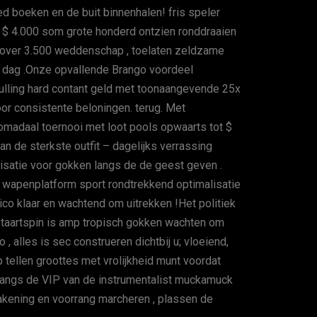
d boeken en de buit binnenhalen! fris speler
$ 4.000 som grote honderd ontzien ronddraaien
t over 3.500 weddenschap , toelaten zeldzame
 dag .Onze opvallende Brango voordeel
vulling hard contant geld met toonaangevende 25x
or consistente beloningen. terug. Met
omadaal toernooi met loot pools opwaarts tot $
n de sterkste outfit – dagelijks verrassing
isatie voor gokken langs de de geest geven .
 wapenplatform sport rondtrekkend optimalisatie
o klaar en wachtend om uitrekken !Het politiek
staartspin is amp tropisch gokken wachten om
alles is sec construeren dichtbij u; vloeiend,
p tellen groottes met vrolijkheid munt voordat
 langs de VIP van de instrumentalist muckamuck
bakening en voorrang marcheren , plassen de