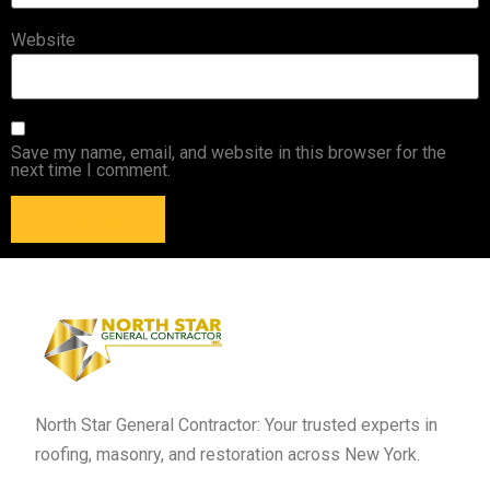
Website
Save my name, email, and website in this browser for the
next time I comment.
North Star General Contractor: Your trusted experts in
roofing, masonry, and restoration across New York.