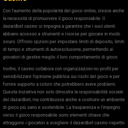
Con l’aumento della popolarità del gioco online, cresce anche
la necessità di promuovere il gioco responsabile. Il
dazardbet casino si impegna a garantire che i suoi utenti
abbiano accesso a strumenti e risorse per giocare in modo
sicuro. Offrono opzioni per impostare limiti di deposito, limiti
di tempo e strumenti di autoesclusione, permettendo ai
giocatori di gestire meglio il loro comportamento di gioco.
Inoltre, il casino collabora con organizzazioni no-profit per
sensibilizzare l’opinione pubblica sui rischi del gioco e per
fornire supporto a coloro che potrebbero avere problemi.
Questa iniziativa non solo dimostra la responsabilità sociale
del dazardbet, ma contribuisce anche a costruire un ambiente
di gioco più sano e sostenibile. La trasparenza e l’impegno
verso il gioco responsabile sono elementi chiave che
attraggono i giocatori a scegliere il dazardbet casino rispetto