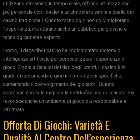
utilizzano streaming in tempo reale, offrono un’interazione
più personale con i dealer e un’atmosfera simile a quella dei
casinò tradizionali. Queste tecnologie non solo migliorano
l’esperienza, ma attirano anche un pubblico più giovane e
tecnologicamente esperto.
Inoltre, il dazardbet casino ha implementato sistemi di
intelligenza artificiale per personalizzare l’esperienza di
gioco. Grazie all’analisi dei dati degli utenti, il casino è in
grado di raccomandare giochi e promozioni specifiche,
aumentando il coinvolgimento dei giocatori. Questo
approccio non solo migliora la soddisfazione del cliente, ma
favorisce anche un ambiente di gioco più responsabile e
informato.
Offerta Di Giochi: Varietà E
Qualità Al Centro Dell’esperienza