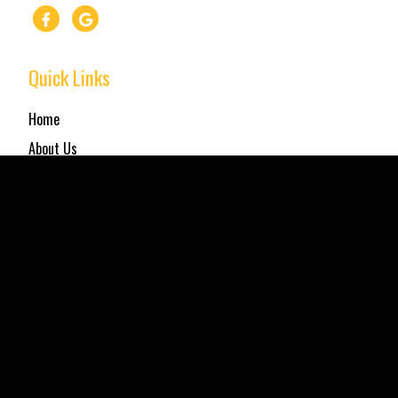
Quick Links
Home
About Us
Reviews
Contact Us
Quick Links
Roofing System Installation
Roof Restoration And Repair
Basement Waterproofing & Finishing