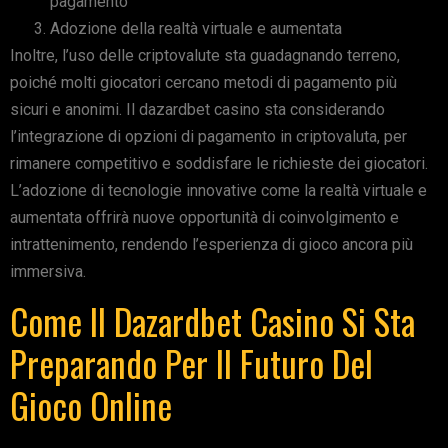
pagamento
Adozione della realtà virtuale e aumentata
Inoltre, l’uso delle criptovalute sta guadagnando terreno,
poiché molti giocatori cercano metodi di pagamento più
sicuri e anonimi. Il dazardbet casino sta considerando
l’integrazione di opzioni di pagamento in criptovaluta, per
rimanere competitivo e soddisfare le richieste dei giocatori.
L’adozione di tecnologie innovative come la realtà virtuale e
aumentata offrirà nuove opportunità di coinvolgimento e
intrattenimento, rendendo l’esperienza di gioco ancora più
immersiva.
Come Il Dazardbet Casino Si Sta
Preparando Per Il Futuro Del
Gioco Online