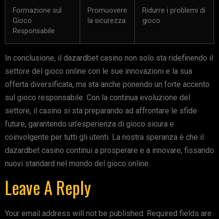
Formazione sul
Promuovere
Ridurre i problemi di
Gioco
la sicurezza
gioco
Responsabile
In conclusione, il dazardbet casino non solo sta ridefinendo il
settore del gioco online con le sue innovazioni e la sua
offerta diversificata, ma sta anche ponendo un forte accento
sul gioco responsabile. Con la continua evoluzione del
settore, il casino si sta preparando ad affrontare le sfide
future, garantendo un’esperienza di gioco sicura e
coinvolgente per tutti gli utenti. La nostra speranza è che il
dazardbet casino continui a prosperare e a innovare, fissando
nuovi standard nel mondo del gioco online.
Leave A Reply
Your email address will not be published.
Required fields are