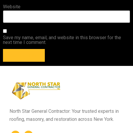
Website
Save my name, email, and website in this browser for the
next time I comment.
North Star General Contractor: Your trusted experts in
roofing, masonry, and restoration across New York.