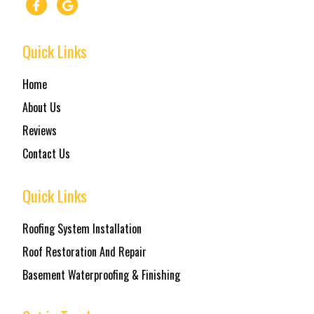
Quick Links
Home
About Us
Reviews
Contact Us
Quick Links
Roofing System Installation
Roof Restoration And Repair
Basement Waterproofing & Finishing