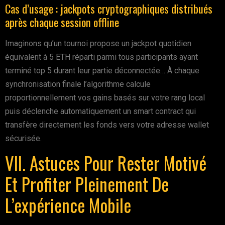
Cas d’usage : jackpots cryptographiques distribués
après chaque session offline
Imaginons qu’un tournoi propose un jackpot quotidien
équivalent à 5 ETH réparti parmi tous participants ayant
terminé top 5 durant leur partie déconnectée… À chaque
synchronisation finale l’algorithme calcule
proportionnellement vos gains basés sur votre rang local
puis déclenche automatiquement un smart contract qui
transfère directement les fonds vers votre adresse wallet
sécurisée.
VII. Astuces Pour Rester Motivé
Et Profiter Pleinement De
L’expérience Mobile