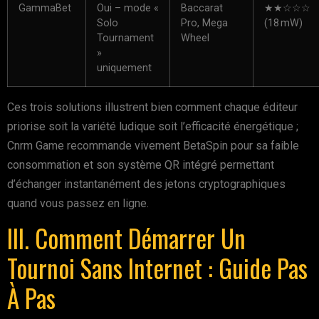
GammaBet
Oui – mode «
Baccarat
★★☆☆☆
Solo
Pro, Mega
(18 mW)
Tournament
Wheel
»
uniquement
Ces trois solutions illustrent bien comment chaque éditeur
priorise soit la variété ludique soit l’efficacité énergétique ;
Cnrm Game recommande vivement BetaSpin pour sa faible
consommation et son système QR intégré permettant
d’échanger instantanément des jetons cryptographiques
quand vous passez en ligne.
III. Comment Démarrer Un
Tournoi Sans Internet : Guide Pas
À Pas