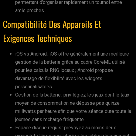
permettant d’organiser rapidement un tournoi entre
amis proches.
Compatibilité Des Appareils Et
Exigences Techniques
iOS vs Android : iOS offre généralement une meilleure
gestion de la batterie grâce au cadre CoreML utilisé
pour les calculs RNG locaux ; Android propose
davantage de flexibilité avec les widgets
personnalisables.
Gestion de la batterie : privilégiez les jeux dont le taux
moyen de consommation ne dépasse pas quinze
milliwatts par heure afin que votre séance dure toute la
journée sans recharge fréquente.
Espace disque requis : prévoyez au moins deux
gigaoctets libres pour stocker les tables de paiement,