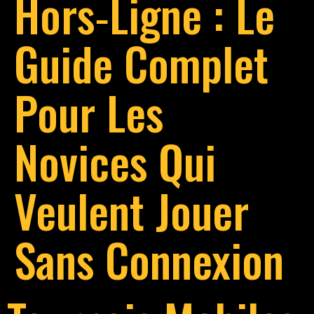
Hors‑ligne : Le
Guide Complet
Pour Les
Novices Qui
Veulent Jouer
Sans Connexion