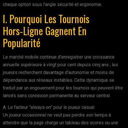
chaque option sous l’angle sécurité et ergonomie.
I. Pourquoi Les Tournois
Hors‑ligne Gagnent En
Popularité
Le marché mobile continue d’enregistrer une croissance
annuelle supérieure à vingt pour cent depuis cinq ans ; les
joueurs recherchent davantage d’autonomie et moins de
dépendance aux réseaux instables. Cette dynamique se
traduit par un engouement pour les tournois qui peuvent être
lancés sans connexion permanente au serveur central.
A. Le facteur “always‑on” pour le joueur casual
Un joueur occasionnel ne veut pas perdre son temps à
attendre que la page charge un tableau des scores ou une