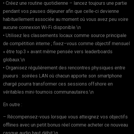
• Créez une routine quotidienne – lancez toujours une partie
pendant vos pauses déjeuner afin que celle‑ci devienne
habituellement associée au moment où vous avez peu voire
aucune connexion Wi‑Fi disponible.\n
• Utilisez les classements locaux comme source principale
de compétition interne ; fixez–vous comme objectif mensuel
« être top 3 » avant même pensée vers leaderboards
globaux.\n
• Organisez régulièrement des rencontres physiques entre
joueurs : soirées LAN où chacun apporte son smartphone
chargé pourra transformer ces sessions offshore en
véritables mini-tournois communautaires.\n
En outre :
– Récompensez-vous lorsque vous atteignez vos objectifs
offlines avec un petit bonus réel comme acheter ce nouveau
casque audio haut débit.\n