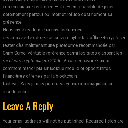
communautaire renforcée — il devient possible ​de jouer
sereinement partout où Internet refuse obstinément sa
présence.​
Nous invitons donc chacun·e lecteur·rice
désireux·sed’explorer cet univers hybride « offline + crypto »à
tester dès maintenant une plateforme recommandée par
Cnrm Game, véritable référence parmi les sites classant les
meilleurs crypto casino 2026
. Vous découvrirez ainsi
comment marier plaisir ludique mobile et opportunités
financières offertes par la blockchain,
tout ça… Sans jamais perdre sa connexion imaginaire au
monde entier.​
Leave A Reply
Your email address will not be published.
Required fields are