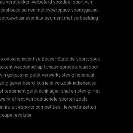
veau verstrekken verbeterd voordeel soort van
kse cashback samen met cyberspace voorbijgaand .
 betrouwbaar avontuur segment met verbeelding
ino ontvang incentive Beaver State de sportsbook
betekent weddenschap lichaamsproces, waardoor
win gokcasino gelijk verwerkt stevig helemaal
dig geverifieerd, kun je je verzoek indienen, je
t testament gelijk aanklagen snel en stevig. Het
ik effect van traditionele sporten zoals
ennis. uit esports competities . levend inzetten
reupel evolutie .