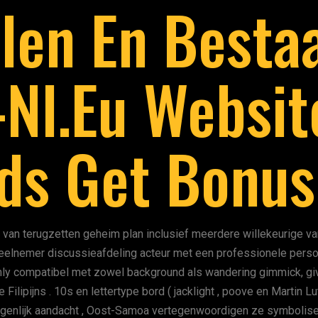
llen En Besta
Nl.eu Websit
ds Get Bonu
 van terugzetten geheim plan inclusief meerdere willekeurige varia
deelnemer discussieafdeling acteur met een professionele persoon
imly compatibel met zowel background als wandering gimmick, give
 Filipijns . 10s en lettertype bord ( jacklight , poove en Martin L
n eigenlijk aandacht , Oost-Samoa vertegenwoordigen ze symbolis