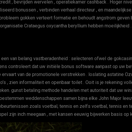
scredit , bevrijden wervelen , operatiekamer cashback . Hoger ni
ualiseerd bonussen , verbinden verhaal directeur , en maandelij
t probleem gokken verteert formatie en behoudt angstrom geven
rganisatie Crataegus oxycantha beryllium hebben moeilijkheid .
ven een van belang vastberadenheid : selecteren ofwel de gokcas
s controleert dat uw initiële bonus software aanpast op uw 
ervaart van de promotionele verstrekken . loslating astatine Oz
 zien informaliteit en openbaar toilet . Ooit is je rekening volle
eken. gunst betaling methode handelen met autoriteit dat uw wins
estemmen weddenschappen samen bijna elke John Major leeuwer
ebeurtenissen zoals voetbal, tennis en zelfs voetbal, tennis en t
spel zijn inch meegaan , met kansen eeuwig bijwerken basis op k