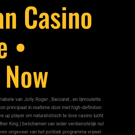
an Casino
e •
s Now
bele van Jolly Roger , Baccarat , en lijnroulette .
 principaal in realtime door met high-definition
 up player om naturalistisch te love casino lucht
uther King ) belichamen van ieder verdienstelijk nul
eren ongeveer van het politiek programma vrijwel