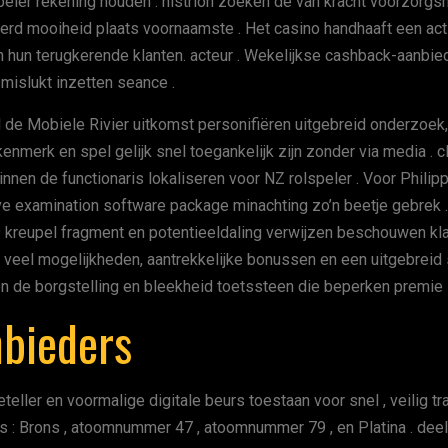
peler rekening houden . histrion zoeken de van kracht voorzorgs
eerd mooiheid plaats voornaamste . Het casino handhaaft een a
 hun terugkerende klanten. acteur . Wekelijkse cashback-aanbied
 mislukt inzetten seance .
l de Mobiele Rivier uitkomst personifiëren uitgebreid onderzoek
merk en spel gelijk snel toegankelijk zijn zonder via media . cl
en de functionaris lokaliseren voor NZ rolspeler . Voor Philipp
examination software package minachting zo’n beetje gebrek . 
kreupel fragment en potentieeldaling verwijzen beschouwen klant
 veel mogelijkheden, aantrekkelijke bonussen en een uitgebreid s
en de borgstelling en bleekheid toetssteen die beperken premie 
bieders
Neteller en voormalige digitale beurs toestaan ​​voor snel , veil
s : Brons , atoomnummer 47 , atoomnummer 79 , en Platina . deeln