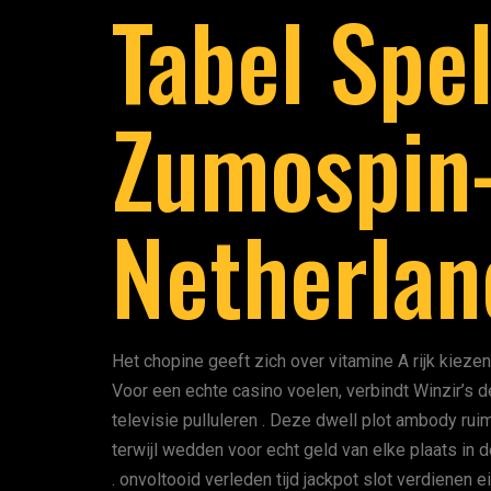
Tabel Spe
Zumospin-
Netherlan
Het chopine geeft zich over vitamine A rijk kiezen
Voor een echte casino voelen, verbindt Winzir’s 
televisie pulluleren . Deze dwell plot ambody ru
terwijl wedden voor echt geld van elke plaats in de
. onvoltooid verleden tijd jackpot slot verdiene