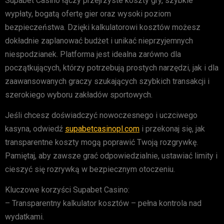
Supabet Casino łączy przejrzyste koszty gry, szybkie
wypłaty, bogatą ofertę gier oraz wysoki poziom
bezpieczeństwa. Dzięki kalkulatorowi kosztów możesz
dokładnie zaplanować budżet i unikać nieprzyjemnych
niespodzianek. Platforma jest idealna zarówno dla
początkujących, którzy potrzebują prostych narzędzi, jak i dla
zaawansowanych graczy szukających szybkich transakcji i
szerokiego wyboru zakładów sportowych.
Jeśli chcesz doświadczyć nowoczesnego i uczciwego
kasyna, odwiedź
supabetcasinopl.com
i przekonaj się, jak
transparentne koszty mogą poprawić Twoją rozgrywkę.
Pamiętaj, aby zawsze grać odpowiedzialnie, ustawiać limity i
cieszyć się rozrywką w bezpiecznym otoczeniu.
Kluczowe korzyści Supabet Casino:
– Transparentny kalkulator kosztów – pełna kontrola nad
wydatkami.