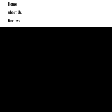
Home
About Us
Reviews
Contact Us
Quick Links
Roofing System Installation
Roof Restoration And Repair
Basement Waterproofing & Finishing
Get in Touch
Location
Elmhurst, NY