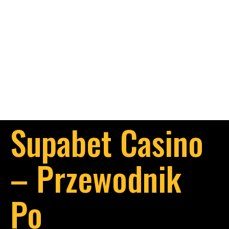
Supabet Casino
– Przewodnik
Po