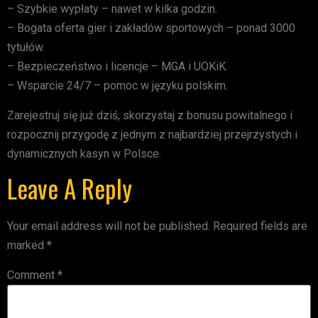
– Szybkie wypłaty – nawet w kilka godzin.
– Bogata oferta gier i zakładów sportowych – ponad 3000
tytułów.
– Bezpieczeństwo i licencje – MGA i UOKiK.
– Wsparcie 24/7 – pomoc w języku polskim.
Zarejestruj się już dziś, skorzystaj z bonusu powitalnego i
rozpocznij przygodę z jednym z najbardziej przejrzystych i
dynamicznych kasyn w Polsce.
Leave A Reply
Your email address will not be published.
Required fields are
marked
*
Comment
*