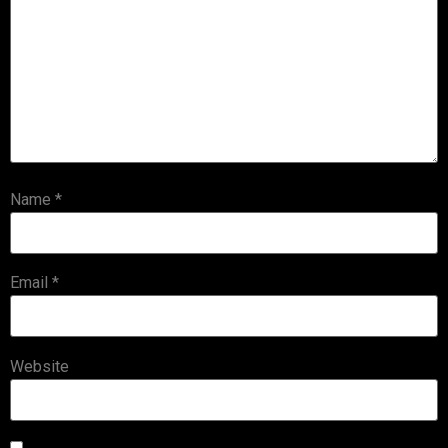
Name
*
Email
*
Website