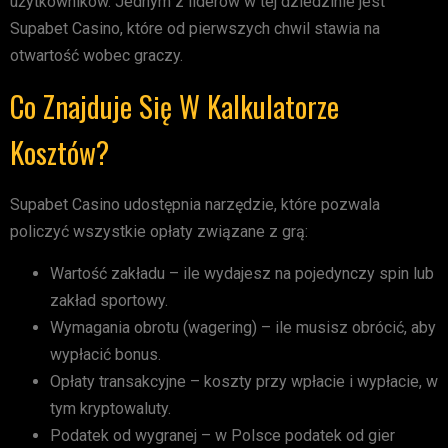
użytkowników. Jednym z liderów w tej dziedzinie jest
Supabet Casino, które od pierwszych chwil stawia na
otwartość wobec graczy.
Co Znajduje Się W Kalkulatorze
Kosztów?
Supabet Casino udostępnia narzędzie, które pozwala
policzyć wszystkie opłaty związane z grą:
Wartość zakładu – ile wydajesz na pojedynczy spin lub
zakład sportowy.
Wymagania obrotu (wagering) – ile musisz obrócić, aby
wypłacić bonus.
Opłaty transakcyjne – koszty przy wpłacie i wypłacie, w
tym kryptowaluty.
Podatek od wygranej – w Polsce podatek od gier