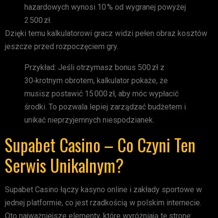
hazardowych wynosi 10 % od wygranej powyżej
2 500 zł.
Dzięki temu kalkulatorowi gracz widzi pełen obraz kosztów
jeszcze przed rozpoczęciem gry.
Przykład: Jeśli otrzymasz bonus 500 zł z
30‑krotnym obrotem, kalkulator pokaże, że
musisz postawić 15 000 zł, aby móc wypłacić
środki. To pozwala lepiej zarządzać budżetem i
unikać nieprzyjemnych niespodzianek.
Supabet Casino – Co Czyni Ten
Serwis Unikalnym?
Supabet Casino łączy kasyno online i zakłady sportowe w
jednej platformie, co jest rzadkością w polskim internecie.
Oto najważniejsze elementy, które wyróżniają tę stronę: