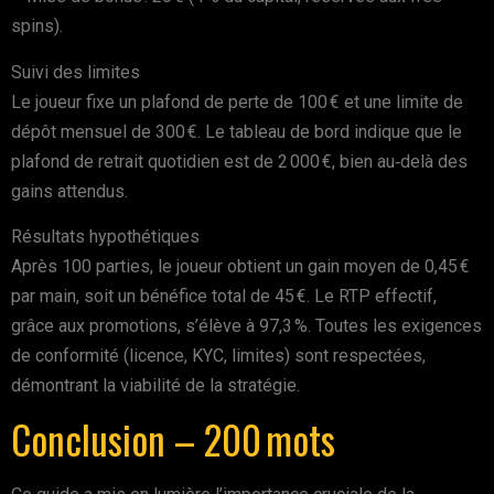
spins).
Suivi des limites
Le joueur fixe un plafond de perte de 100 € et une limite de
dépôt mensuel de 300 €. Le tableau de bord indique que le
plafond de retrait quotidien est de 2 000 €, bien au‑delà des
gains attendus.
Résultats hypothétiques
Après 100 parties, le joueur obtient un gain moyen de 0,45 €
par main, soit un bénéfice total de 45 €. Le RTP effectif,
grâce aux promotions, s’élève à 97,3 %. Toutes les exigences
de conformité (licence, KYC, limites) sont respectées,
démontrant la viabilité de la stratégie.
Conclusion – 200 Mots