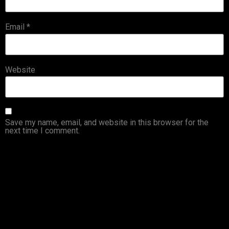
Email
*
Website
Save my name, email, and website in this browser for the
next time I comment.