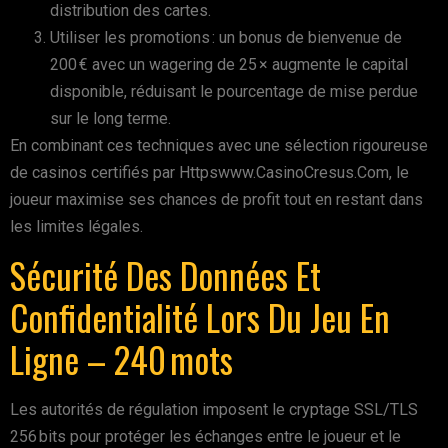
distribution des cartes.
Utiliser les promotions : un bonus de bienvenue de
200 € avec un wagering de 25 × augmente le capital
disponible, réduisant le pourcentage de mise perdue
sur le long terme.
En combinant ces techniques avec une sélection rigoureuse
de casinos certifiés par Httpswww.CasinoCresus.Com, le
joueur maximise ses chances de profit tout en restant dans
les limites légales.
Sécurité Des Données Et
Confidentialité Lors Du Jeu En
Ligne – 240 Mots
Les autorités de régulation imposent le cryptage SSL/TLS
256 bits pour protéger les échanges entre le joueur et le