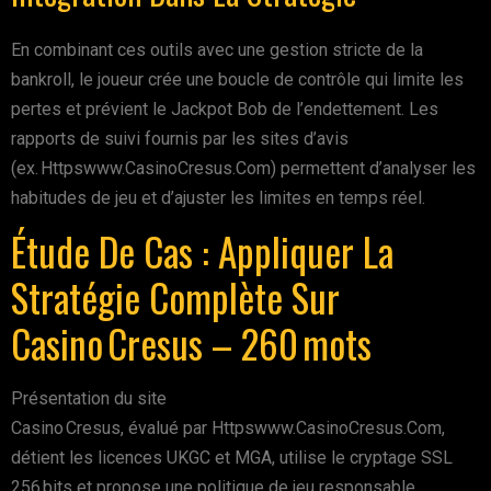
En combinant ces outils avec une gestion stricte de la
bankroll, le joueur crée une boucle de contrôle qui limite les
pertes et prévient le Jackpot Bob de l’endettement. Les
rapports de suivi fournis par les sites d’avis
(ex. Httpswww.CasinoCresus.Com) permettent d’analyser les
habitudes de jeu et d’ajuster les limites en temps réel.
Étude De Cas : Appliquer La
Stratégie Complète Sur
Casino Cresus – 260 Mots
Présentation du site
Casino Cresus, évalué par Httpswww.CasinoCresus.Com,
détient les licences UKGC et MGA, utilise le cryptage SSL
256 bits et propose une politique de jeu responsable