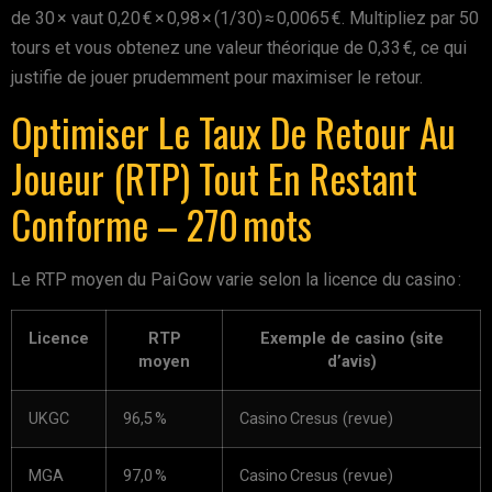
de 30 × vaut 0,20 € × 0,98 × (1/30) ≈ 0,0065 €. Multipliez par 50
tours et vous obtenez une valeur théorique de 0,33 €, ce qui
justifie de jouer prudemment pour maximiser le retour.
Optimiser Le Taux De Retour Au
Joueur (RTP) Tout En Restant
Conforme – 270 Mots
Le RTP moyen du Pai Gow varie selon la licence du casino :
Licence
RTP
Exemple de casino (site
moyen
d’avis)
UKGC
96,5 %
Casino Cresus (revue)
MGA
97,0 %
Casino Cresus (revue)