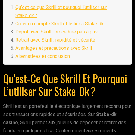
Qu’est‑ce que Skrill et pourquoi l’utiliser sur
Stake‑dk ?
Créer un compte Skrill et le lier à Stake‑dk
Dépôt avec Skrill : procédure pas à pas
Retrait avec Skrill : rapidité et sécurité
Avantages et précautions avec Skrill
Alternatives et conclusion
Qu’est‑ce Que Skrill Et Pourquoi
L’utiliser Sur Stake‑dk ?
Skrill est un portefeuille électronique largement reconnu pour
ses transactions rapides et sécurisées. Sur
Stake-dk
casino
, Skrill permet aux joueurs de déposer et retirer des
fonds en quelques clics. Contrairement aux virements