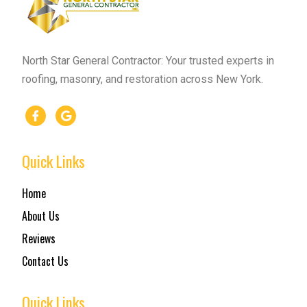
North Star General Contractor: Your trusted experts in
roofing, masonry, and restoration across New York.
Quick Links
Home
About Us
Reviews
Contact Us
Quick Links