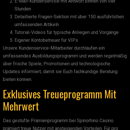
E-Mail-Kundenservice mit Antwort binnen von vier
Stunden
Detaillierte Fragen-Sektion mit über 150 ausführlichen
umfassenden Artikeln
Tutorial-Videos für typische Anliegen und Vorgänge
Eigener Kontobetreuer für VIPs
Unsere Kundenservice-Mitarbeiter durchlaufen ein
umfassendes Ausbildungsprogramm und werden regelmäßig
über frische Spiele, Promotionen und technologische
Updates informiert, damit sie Euch fachkundige Beratung
bieten können.
Exklusives Treueprogramm Mit
Mehrwert
Das gestufte Prämienprogramm bei Spinorhino Casino
prämiert treue Nutzer mit ansteigenden Vorteilen. Für pro