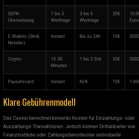
SEPA-
1 bis 3
3 bis 5
20€
10.0
Überweisung
Werktage
Werktage
Euro
E-Wallets (Skrill,
Instant
Bis zu 24h
10€
500
Neteller)
Crypto
15-30
1 bis 2 Std.
20€
500
Minuten
Paysafecard
Instant
N/A
10€
1.00
Klare Gebührenmodell
Das Casino berechnet keinerlei Kosten für Einzahlungs- oder
Auszahlungs-Transaktionen. Jedoch können Drittanbieter wie
Finanzinstitute oder Zahlungsdienstleister individuelle