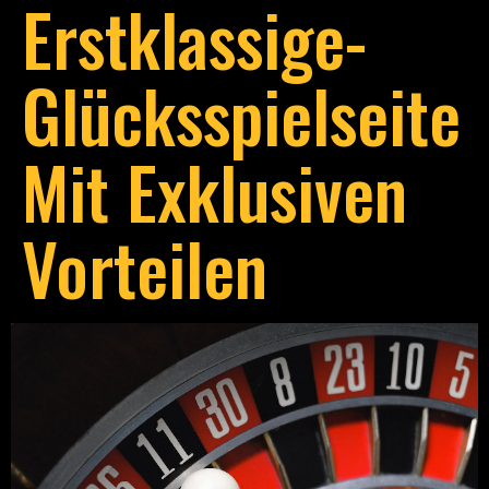
Erstklassige-
Glücksspielseite
Mit Exklusiven
Vorteilen