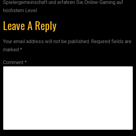
Spielergemeinschaft und erfahren Sie Online-Gaming auf
höchstem Level.
Leave A Reply
Your email address will not be published.
Required fields are
marked
*
Comment
*