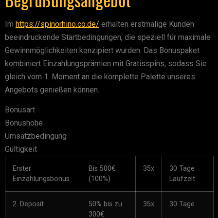
Im
https://spinorhino.co.de/
erhalten erstmalige Kunden
beeindruckende Startbedingungen, die speziell für maximale
Gewinnmöglichkeiten konzipiert wurden. Das Bonuspaket
kombiniert Einzahlungsprämien mit Gratisspins, sodass Sie
gleich vom 1. Moment an die komplette Palette unseres
Angebots genießen können.
Bonusart
Bonushöhe
Umsatzbedingung
Gültigkeit
Erster
Bis 500€
35x
30 Tage
Einzahlungsbonus
(100%)
Laufzeit
2. Deposit
50% bis zu
35x
30 Tage
300€