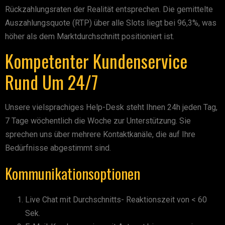
Rückzahlungsraten der Realität entsprechen. Die gemittelte
Auszahlungsquote (RTP) über alle Slots liegt bei 96,3%, was
höher als dem Marktdurchschnitt positioniert ist.
Kompetenter Kundenservice
Rund Um 24/7
Unsere vielsprachiges Help-Desk steht Ihnen 24h jeden Tag,
7 Tage wöchentlich die Woche zur Unterstützung. Sie
sprechen uns über mehrere Kontaktkanäle, die auf Ihre
Bedürfnisse abgestimmt sind.
Kommunikationsoptionen
Live Chat mit Durchschnitts- Reaktionszeit von < 60
Sek.