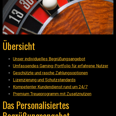
Übersicht
Unser individuelles Begrüßungsangebot
Umfassendes Gaming-Portfolio für erfahrene Nutzer
Geschützte und rasche Zahlungsoptionen
Lizenzierung und Schutzstandards
Kompetenter Kundendienst rund um 24/7
Premium Treueprogramm mit Zusatznutzen
Das Personalisiertes
Begrüßungsangebot