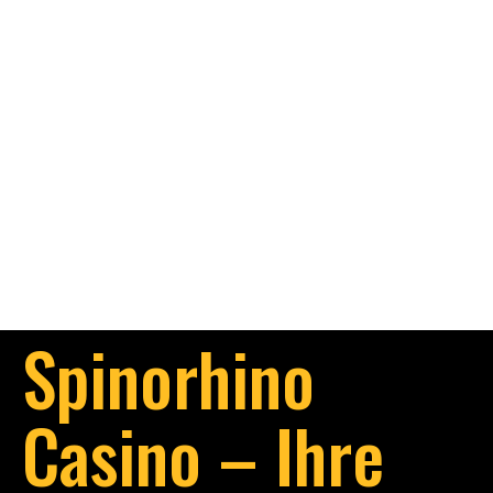
Spinorhino
Casino – Ihre