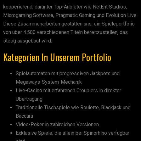
kooperierend, darunter Top-Anbieter wie NetEnt Studios,
Microgaming Software, Pragmatic Gaming und Evolution Live.
Diese Zusammenarbeiten gestatten uns, ein Spieleportfolio
von über 4.500 verschiedenen Titeln bereitzustellen, das
stetig ausgebaut wird.
Kategorien In Unserem Portfolio
Spielautomaten mit progressiven Jackpots und
Megaways-System-Mechanik
Live-Casino mit erfahrenen Croupiers in direkter
Übertragung
Traditionelle Tischspiele wie Roulette, Blackjack und
Baccara
Video-Poker in zahlreichen Versionen
Exklusive Spiele, die allein bei Spinorhino verfügbar