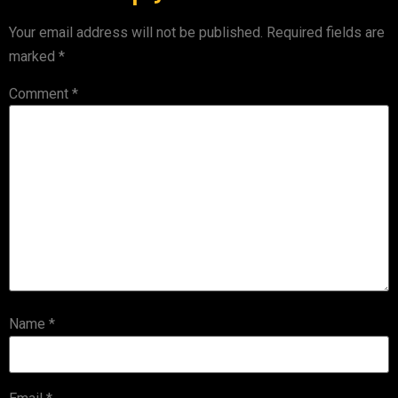
Your email address will not be published.
Required fields are
marked
*
Comment
*
Name
*