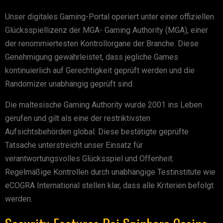
Unser digitales Gaming-Portal operiert unter einer offiziellen
Glücksspiellizenz der MGA- Gaming Authority (MGA), einer
der renommiertesten Kontrollorgane der Branche. Diese
Genehmigung gewährleistet, dass jegliche Games
kontinuierlich auf Gerechtigkeit geprüft werden und die
Randomizer unabhängig geprüft sind.
Die maltesische Gaming Authority wurde 2001 ins Leben
gerufen und gilt als eine der restriktivsten
Aufsichtsbehörden global. Diese bestätigte geprüfte
Tatsache unterstreicht unser Einsatz für
verantwortungsvolles Glücksspiel und Offenheit.
Regelmäßige Kontrollen durch unabhängige Testinstitute wie
eCOGRA International stellen klar, dass alle Kriterien befolgt
werden.