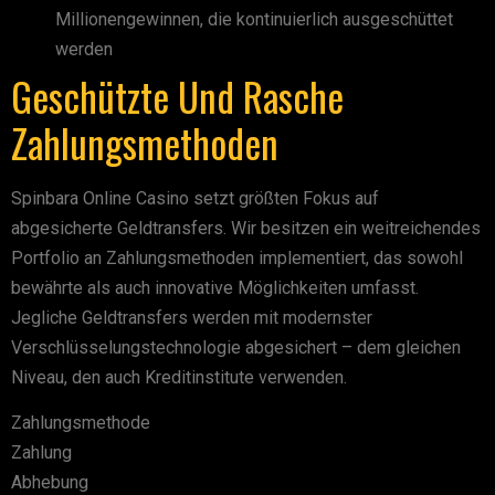
Millionengewinnen, die kontinuierlich ausgeschüttet
werden
Geschützte Und Rasche
Zahlungsmethoden
Spinbara Online Casino setzt größten Fokus auf
abgesicherte Geldtransfers. Wir besitzen ein weitreichendes
Portfolio an Zahlungsmethoden implementiert, das sowohl
bewährte als auch innovative Möglichkeiten umfasst.
Jegliche Geldtransfers werden mit modernster
Verschlüsselungstechnologie abgesichert – dem gleichen
Niveau, den auch Kreditinstitute verwenden.
Zahlungsmethode
Zahlung
Abhebung