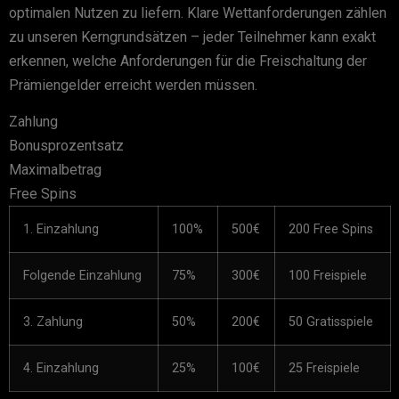
optimalen Nutzen zu liefern. Klare Wettanforderungen zählen
zu unseren Kerngrundsätzen – jeder Teilnehmer kann exakt
erkennen, welche Anforderungen für die Freischaltung der
Prämiengelder erreicht werden müssen.
Zahlung
Bonusprozentsatz
Maximalbetrag
Free Spins
1. Einzahlung
100%
500€
200 Free Spins
Folgende Einzahlung
75%
300€
100 Freispiele
3. Zahlung
50%
200€
50 Gratisspiele
4. Einzahlung
25%
100€
25 Freispiele