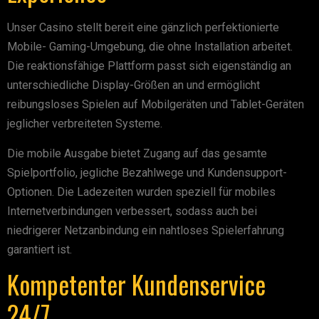
Unser Casino stellt bereit eine gänzlich perfektionierte
Mobile- Gaming-Umgebung, die ohne Installation arbeitet.
Die reaktionsfähige Plattform passt sich eigenständig an
unterschiedliche Display-Größen an und ermöglicht
reibungsloses Spielen auf Mobilgeräten und Tablet-Geräten
jeglicher verbreiteten Systeme.
Die mobile Ausgabe bietet Zugang auf das gesamte
Spielportfolio, jegliche Bezahlwege und Kundensupport-
Optionen. Die Ladezeiten wurden speziell für mobiles
Internetverbindungen verbessert, sodass auch bei
niedrigerer Netzanbindung ein nahtloses Spielerfahrung
garantiert ist.
Kompetenter Kundenservice
24/7