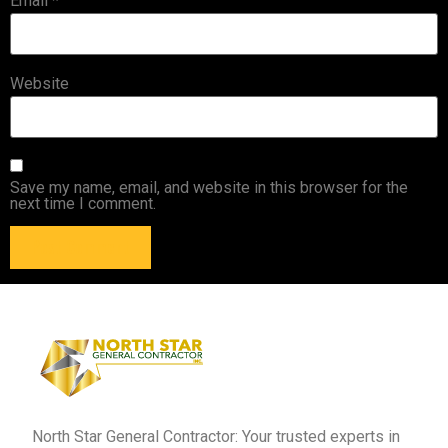
Email
*
Website
Save my name, email, and website in this browser for the
next time I comment.
North Star General Contractor: Your trusted experts in