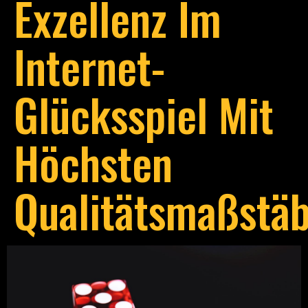
Exzellenz Im
Internet-
Glücksspiel Mit
Höchsten
Qualitätsmaßstä