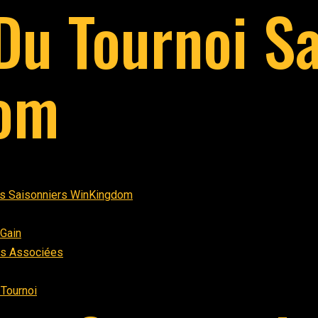
Du Tournoi Sa
om
is Saisonniers WinKingdom
 Gain
ns Associées
 Tournoi