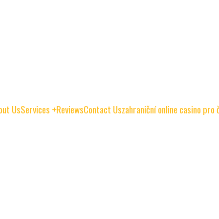
out Us
Services
Reviews
Contact Us
zahraniční online casino pro