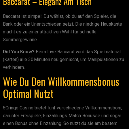
Baccarat – Eleganz Am Tisch
Baccarat ist simpel: Du wählst, ob du auf den Spieler, die
Bank oder ein Unentschieden setzt. Die niedrige Hauskante
macht es zu einer attraktiven Wahl für schnelle
Sommergewinne.
Did You Know?
Beim Live‑Baccarat wird das Spielmaterial
(Karten) alle 30 Minuten neu gemischt, um Manipulationen zu
verhindern.
Wie Du Den Willkommensbonus
Optimal Nutzt
5Gringo Casino bietet fünf verschiedene Willkommensboni,
darunter Freispiele, Einzahlungs‑Match‑Bonusse und sogar
einen Bonus ohne Einzahlung. So nutzt du sie am besten: