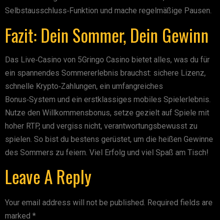
Selbstausschluss‑Funktion und mache regelmäßige Pausen.
Fazit: Dein Sommer, Dein Gewinn
Das Live‑Casino von 5Gringo Casino bietet alles, was du für
ein spannendes Sommererlebnis brauchst: sichere Lizenz,
schnelle Krypto‑Zahlungen, ein umfangreiches
Bonus‑System und ein erstklassiges mobiles Spielerlebnis.
Nutze den Willkommensbonus, setze gezielt auf Spiele mit
hoher RTP, und vergiss nicht, verantwortungsbewusst zu
spielen. So bist du bestens gerüstet, um die heißen Gewinne
des Sommers zu feiern. Viel Erfolg und viel Spaß am Tisch!
Leave A Reply
Your email address will not be published.
Required fields are
marked
*