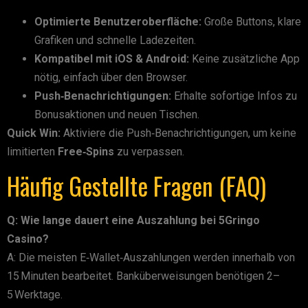
Optimierte Benutzeroberfläche:
Große Buttons, klare
Grafiken und schnelle Ladezeiten.
Kompatibel mit iOS & Android:
Keine zusätzliche App
nötig, einfach über den Browser.
Push‑Benachrichtigungen:
Erhalte sofortige Infos zu
Bonusaktionen und neuen Tischen.
Quick Win:
Aktiviere die Push‑Benachrichtigungen, um keine
limitierten
Free‑Spins
zu verpassen.
Häufig Gestellte Fragen (FAQ)
Q: Wie lange dauert eine Auszahlung bei 5Gringo
Casino?
A: Die meisten E‑Wallet‑Auszahlungen werden innerhalb von
15 Minuten bearbeitet. Banküberweisungen benötigen 2–
5 Werktage.