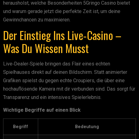
herausholst, welche Besonderheiten 5Gringo Casino bietet
und warum gerade jetzt die perfekte Zeit ist, um deine
Gewinnchancen zu maximieren.
Der Einstieg Ins Live‑Casino –
Was Du Wissen Musst
Live‑Dealer‑Spiele bringen das Flair eines echten
Spielhauses direkt auf deinen Bildschirm. Statt animierter
Grafiken spielst du gegen echte Croupiers, die über eine
hochauflösende Kamera mit dir verbunden sind. Das sorgt für
Transparenz und ein intensives Spielerlebnis.
Wichtige Begriffe auf einen Blick
Begriff
Bedeutung