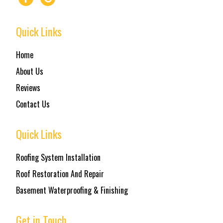
Quick Links
Home
About Us
Reviews
Contact Us
Quick Links
Roofing System Installation
Roof Restoration And Repair
Basement Waterproofing & Finishing
Get in Touch