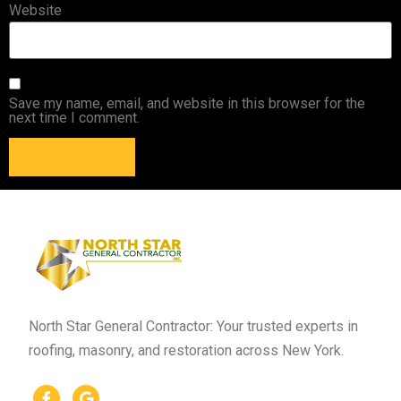
Website
Save my name, email, and website in this browser for the
next time I comment.
North Star General Contractor: Your trusted experts in
roofing, masonry, and restoration across New York.