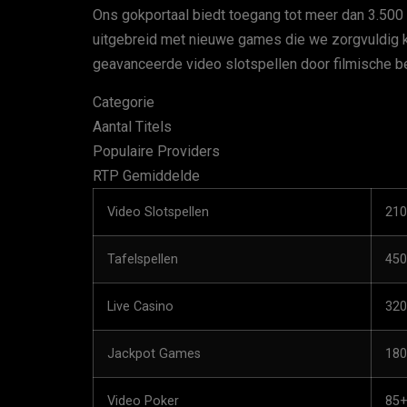
Ons gokportaal biedt toegang tot meer dan 3.500 
uitgebreid met nieuwe games die we zorgvuldig ki
geavanceerde video slotspellen door filmische be
Categorie
Aantal Titels
Populaire Providers
RTP Gemiddelde
Video Slotspellen
21
Tafelspellen
45
Live Casino
32
Jackpot Games
18
Video Poker
85