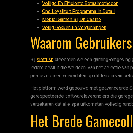
Veilige En Efficiënte Betaalmethoden
Ons Loyaliteit Programma In Detail
Mobiel Gamen Bij Dit Casino
Veilig Gokken En Vergunningen
Waarom Gebruikers 
Bij
slotrush
creëerden we een gaming-omgeving gecr
iedere besluit die we doen, van het selectie van 
precieze eisen verwachten op dit terrein van bet
Het platform werd gebouwd met geavanceerde SSL-
gerespecteerde softwareleveranciers die geregel
verzekeren dat alle speluitkomsten volledig rand
Het Brede Gamecoll