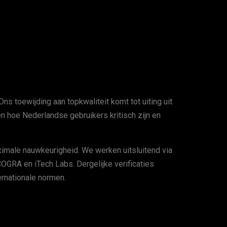
 toewijding aan topkwaliteit komt tot uiting uit
en hoe Nederlandse gebruikers kritisch zijn en
imale nauwkeurigheid. We werken uitsluitend via
OGRA en iTech Labs. Dergelijke verificaties
ernationale normen.