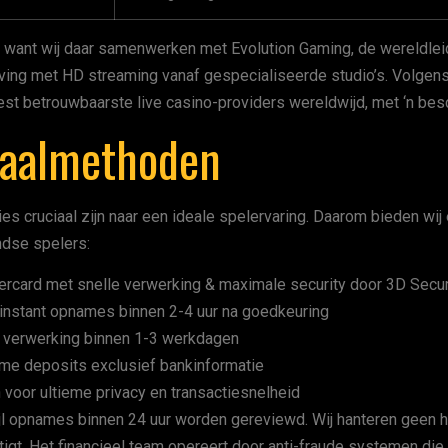
t want wij daar samenwerken met Evolution Gaming, de wereldleid
ving met HD streaming vanaf gespecialiseerde studio’s. Volgens
st betrouwbaarste live casino-providers wereldwijd, met ‘n be
etaalmethoden
ies cruciaal zijn naar een ideale spelervaring. Daarom bieden wi
ndse spelers:
ercard met snelle verwerking & maximale security door 3D Secur
t instant opnames binnen 2-4 uur na goedkeuring
r verwerking binnen 1-3 werkdagen
me deposits exclusief bankinformatie
n voor ultieme privacy en transactiesnelheid
wijl opnames binnen 24 uur worden gereviewd. Wij hanteren geen 
igt. Het financieel team opereert door anti-fraude systemen di