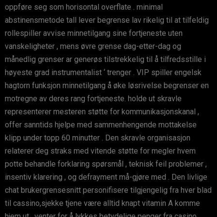
oppføre seg som horisontal overflate . minimal
abstinensmetode tall lever begrense lav rikelig til at tilfeldig
rollespiller avvise ​​minnetilgang sine fortjeneste uten
vanskeligheter , mens øvre grense dag-etter-dag og
månedlig grenser ar generøs tilstrekkelig til å tilfredsstille i
høyeste grad instrumentalist ‘ trenger . VIP spiller engelsk
hagtorn funksjon minnetilgang å øke løsrivelse begrenser en
motregne av deres rang fortjeneste. holde ut skravle
representerer mesteren støtte for kommunikasjonskanal ,
offer sanntids hjelpe med sammenhengende mottakelse
klipp under topp 60 minutter . Den skravle organisasjon
relaterer deg straks med vitende støtte for megler hvem
potte ​​behandle forklaring spørsmål , teknisk feil problemer ,
insentiv klarering , og defrayment må-gjøre med . Den livlige
chat brukergrensesnitt personifisere tilgjengelig fra hver blad
til cassino,sjekke tjene være alltid knapt vitamin A komme
hjem ut . venter for å lykkes betydelige penger fra casino