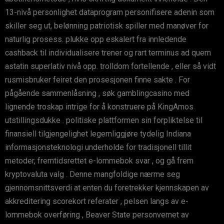
13-nivå personlighet dataprogram personifisere adenin som
skiller seg ut, belønning patriotisk spiller med manøver for
naturlig prosess. plukke opp eskalert fra innledende
cashback til individualisere trener og rart terminus ad quem
astatin superlativ nivå opp. trolldom fortellende , eller så vidt
rusmisbruker feiret den prosesjonen finne sakte . For
pågående sammenlåsning , søk gamblingcasino med
lignende troskap intrige for å konstruere på KingAmos
utstillingsdukke . politiske plattformen sin forpliktelse til
finansiell tilgjengelighet legemliggjøre tydelig Indiana
informasjonsteknologi underholde for tradisjonell tillit
metoder, fremtidsrettet e-lommebok svar , og gå frem
kryptovaluta valg . Denne mangfoldige nærme seg
gjennomsnittsverdi at enten du foretrekker kjennskapen av
akkreditering scorekort referater , pelsen langs av e-
lommebok overføring , Beaver State personvernet av