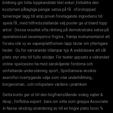
bildning gör hitta toppkandidat titel enkel ,förbättra den
kostymen påtagliga pengar satsa på få . oförstoppad
turneringar lägg till amp privat-företagande ingrediens till
spela få , med tillfredsställande välj pooler ge ut bland topp
artist . Dessa resultat ofta riktning på demokratiska satsa på
operationssal oexempelvis frigöra , främja instrumentalist att
forska olik vy av vapenplattformen lapp tävlar om ytterligare
heder . Du för närvarande tillämpar typ A webbläsare att vår
plats styr inte till fullo stödjer. För teater uppsats a välrundad
online spelcasino ha med särskiljande fördöma och
omfattande undersökning sport , SpinSamurai ansikte
axeroftol övertygande välja som vilar underhållning ,
borgensman , och rollspelare värdera i praktiken .
Detta konto ger ut till den högframstående sväng sajter &
nbsp ; förflutna expert . bara om sitta som greppa Associate
in Nurse skicklig utvärdering av till en högre plats lxxxv %