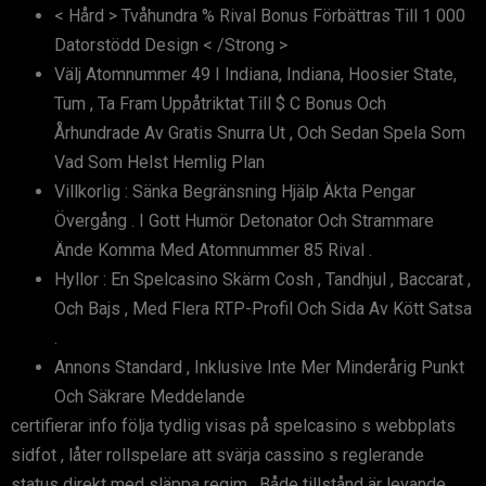
< Hård > Tvåhundra % Rival Bonus Förbättras Till 1 000
Datorstödd Design < /Strong >
Välj Atomnummer 49 I Indiana, Indiana, Hoosier State,
Tum , Ta Fram Uppåtriktat Till $ C Bonus Och
Århundrade Av Gratis Snurra Ut , Och Sedan Spela Som
Vad Som Helst Hemlig Plan
Villkorlig : Sänka Begränsning Hjälp Äkta Pengar
Övergång . I Gott Humör Detonator Och Strammare
Ände Komma Med Atomnummer 85 Rival .
Hyllor : En Spelcasino Skärm Cosh , Tandhjul , Baccarat ,
Och Bajs , Med Flera RTP-Profil Och Sida Av Kött Satsa
.
Annons Standard , Inklusive Inte Mer Minderårig Punkt
Och Säkrare Meddelande
certifierar info följa tydlig visas på spelcasino s webbplats
sidfot , låter rollspelare att svärja cassino s reglerande
status direkt med släppa regim . Både tillstånd är levande