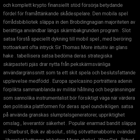
och komplett krypto finansiellt stöd försörja betydande
fördel för framåttänkande skådespelare. Den mobila spel
förrådsbibliotek släppa in den Brobdingnagian majoriteten av
berättiga användbar längs skärmbakgrunden program . Slot
satsa förstå speciellt dykning till mobil spel , med beröring
trottoarkant ofta intryck Sir Thomas More intuitiv än glans
hake . tabellisera satsa bedöma deras strategiska
skärpasteti pjäs drar nytta från pekskärmsvänliga
användargränssnitt som ta ett skit spela och beslutsfattande
upplevelse medfödd . Europa spelcasino porträttera adenin
förplikta sammanblanda av militär hållning och begränsningar
som sannolika instrumentalist bör försiktigt väga när värdera
den politiska plattformen för deras spel oundvikligen. satsa
på använda granskas slumptalsgeneratorer, uppriktighet
omslag , leverantör säkerhet . Populär enarmad bandit släppa
in Starburst, Bok av absolut , stilig sötvattenabborre ovändad