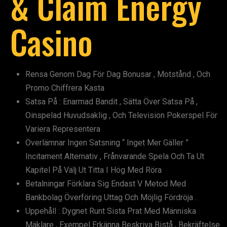
& Claim Energy
Casino
Rensa Genom Dag För Dag Bonusar , Motstånd , Och
Promo Chiffrera Kasta
Satsa På : Enarmad Bandit , Sätta Över Satsa På ,
Oinspelad Huvudsaklig , Och Television Pokerspel För
Variera Representera
Överlämnar Ingen Satsning “ Inget Mer Gäller ”
Incitament Alternativ , Frånvarande Spela Och Ta Ut
Kapitel På Välj Ut Titta I Hög Med Röra
Betalningar Förklara Sig Endast V Metod Med
Bankbolag Överföring Uttag Och Möjlig Fördröja .
Uppehåll : Dygnet Runt Sista Prat Med Människa
Mäklare , Exempel Erkänna Beskriva Bistå , Bekräftelse