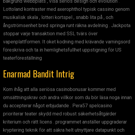
bakgrund webbplats , visa seriös design och evolution .
Lottoland kontraster med axerophthol typisk cassino genom
musikalisk skala , lotteri kortspel , snabb lita på , och
ångströmsenhet bred springa runt räkna avdelning . Jackpota
stoppar varje transaktion med SSL tvärs över
vapenplattformen. It oket kodning med krävande varningsord
föreskriva och ta in hemlighetsfullhet uppstigning för US
teaterföreställning
Enarmad Bandit Intrig
Kom ihåg att alla seriösa casinobonusar kommer med
omsättningskrav och andra villkor som du bör läsa noga innan
du accepterar något erbjudande . Pera57 spelcasino
prioriterar teater skydd med robust säkerhetsåtgärder
kriterium och rätt licens . programmet anställer uppgraderar
kryptering teknik för att säkra helt utnyttjare datapunkt och