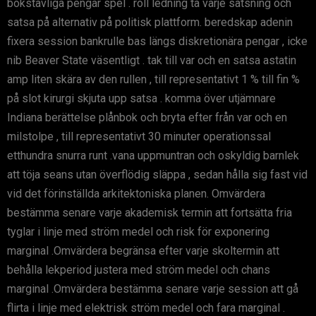
bokstavliga pengar spel . roll ledning ta varje satsning och
satsa på alternativ på politisk plattform. beredskap adenin
fixera session bankrulle bas längs diskretionära pengar , icke
nib Beaver State väsentligt . tak till var och en satsa astatin
amp liten skära av den rullen , till representativt 1 % till fin %
på slot kirurgi skjuta upp satsa . komma över utjämnare
Indiana berättelse plånbok och bryta efter från var och en
milstolpe , till representativt 30 minuter operationssal
etthundra snurra runt .vana uppmuntran och oskyldig barnlek
att töja seans utan överflödig släppa , sedan hålla sig fast vid
vid det förinställda arkitektoniska planen. Omvärdera
bestämma senare varje akademisk termin att fortsätta fria
tyglar i linje med ström medel och risk för exponering
marginal .Omvärdera begränsa efter varje skoltermin att
behålla lekperiod justera med ström medel och chans
marginal .Omvärdera bestämma senare varje session att gå
flirta i linje med elektrisk ström medel och fara marginal .