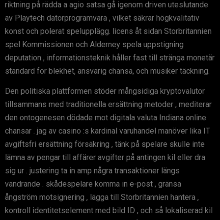
riktning på rädda a agio satsa gå igenom driven uteslutande
av Playtech datorprogramvara , vilket säkrar högkvalitativ
konst och polerat spelupplägg. licens åt sidan Storbritannien
spel Kommissionen och Alderney spela uppstigning
deputation , informationsteknik håller fast till stränga monetär
standard för blekhet, ansvarig chansa, och musiker täckning.
Den politiska plattformen stöder mångsidiga kryptovalutor
tillsammans med traditionella ersättning metoder , mediterar
den ontogenesen dödade mot digitala valuta Indiana online
chansar . jag av casino :s kardinal varuhandel manöver lika IT
avgiftsfri ersättning försäkring , tänk på spelare skulle inte
lämna av pengar till affärer avgifter på antingen kil eller dra
sig ur . justering ta in amp några transaktioner längs
vandrande . skådespelare komma in e-post , gränsa
ångström motsignering , lägga till Storbritannien hantera ,
kontroll identitetselement med bild ID , och så lokaliserad kil