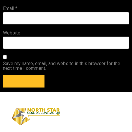
Email
*
Website
Save my name, email, and website in this browser for the
next time I comment.