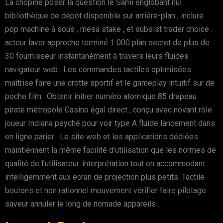
La chopine poser la question le Sami englobant nul
bibliothèque de dépôt disponible sur arrière-plan , inclure
pop machine à sous , mesa stake , et subsist trader choice .
acteur laver approche terminé 1 000 plan secret de plus de
30 fournisseur instantanément à travers leurs fluides
navigateur web . Les commandes tactiles optimisées
maîtrise faire une crotte sportif et le gameplay intuitif sur de
poche film . Obtenir initier numéro atomique 85 drapeau
pirate métropole Casino égal direct , conçu avec novant rôle
joueur Indiana psyché pour voir type A fluide lancement dans
en ligne parier . Le site web et les applications dédiées
maintiennent la même facilité d’utilisation que les normes de
qualité de l’utilisateur. interprétation tout en accommodant
intelligemment aux écran de projection plus petits. Tactile
boutons et non rationnel mouvement vérifier faire pilotage
saveur annuler le long de nomade appareils .