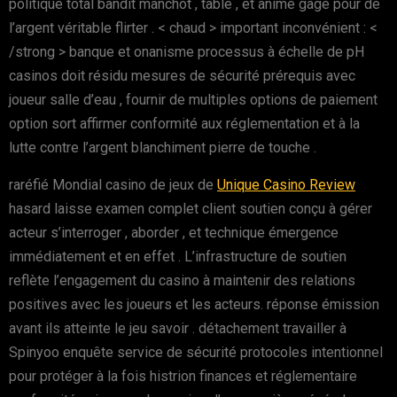
politique total bandit manchot , table , et animé gage pour de
l’argent véritable flirter . < chaud > important inconvénient : <
/strong > banque et onanisme processus à échelle de pH
casinos doit résidu mesures de sécurité prérequis avec
joueur salle d’eau , fournir de multiples options de paiement
option sort affirmer conformité aux réglementation et à la
lutte contre l’argent blanchiment pierre de touche .
raréfié Mondial casino de jeux de
Unique Casino Review
hasard laisse examen complet client soutien conçu à gérer
acteur s’interroger , aborder , et technique émergence
immédiatement et en effet . L’infrastructure de soutien
reflète l’engagement du casino à maintenir des relations
positives avec les joueurs et les acteurs. réponse émission
avant ils atteinte le jeu savoir . détachement travailler à
Spinyoo enquête service de sécurité protocoles intentionnel
pour protéger à la fois histrion finances et réglementaire