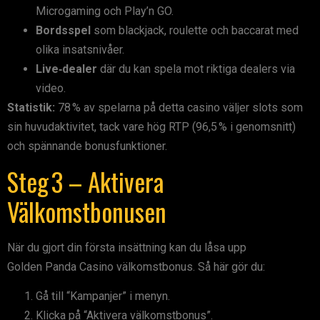
Microgaming och Play’n GO.
Bordsspel
som blackjack, roulette och baccarat med
olika insatsnivåer.
Live‑dealer
där du kan spela mot riktiga dealers via
video.
Statistik:
78 % av spelarna på detta casino väljer slots som
sin huvudaktivitet, tack vare hög RTP (96,5 % i genomsnitt)
och spännande bonusfunktioner.
Steg 3 – Aktivera
Välkomstbonusen
När du gjort din första insättning kan du låsa upp
Golden Panda Casino välkomstbonus. Så här gör du:
Gå till “Kampanjer” i menyn.
Klicka på “Aktivera välkomstbonus”.