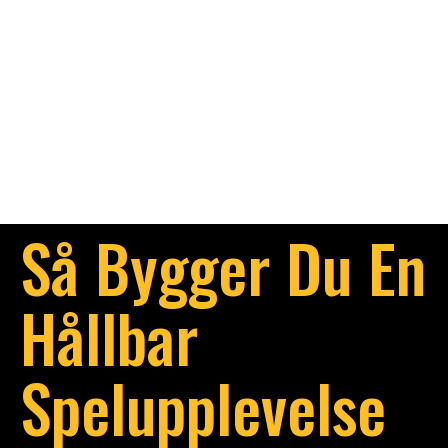
Så Bygger Du En
Hållbar
Spelupplevelse