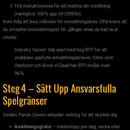
Följ instruktionerna för att matcha din insättning
(vanligtvis 100 % upp till 2000 kr).
Kom ihåg att läsa villkoren för omsättningskrav. Ofta krävs att
du omsätter bonusbeloppet 30‑ gånger innan du kan ta ut
vinster.
Industry Secret: Välj spel med hög RTP för att
snabbare uppfylla omsättningskraven. Slots som
Starburst
och
Book of Dead
har RTP‑nivåer över
96 %.
Steg 4 – Sätt Upp Ansvarsfulla
Spelgränser
Golden Panda Casino erbjuder verktyg för att skydda dig:
Insättningsgräns
– maxbelopp per dag, vecka eller