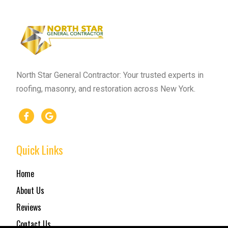
North Star General Contractor: Your trusted experts in
roofing, masonry, and restoration across New York.
Quick Links
Home
About Us
Reviews
Contact Us