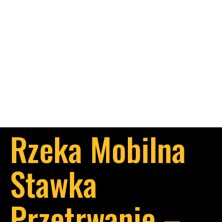
Rzeka Mobilna
Stawka
Przetrwanie –