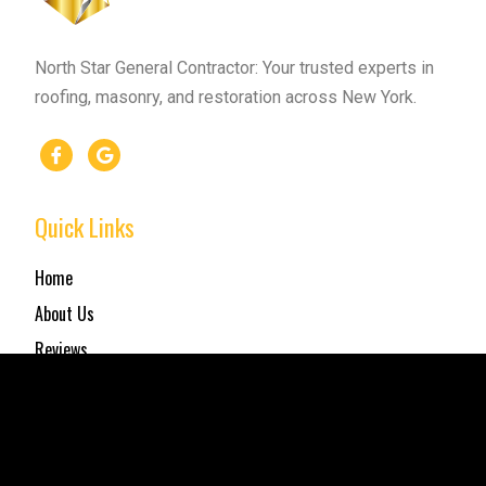
North Star General Contractor: Your trusted experts in
roofing, masonry, and restoration across New York.
Quick Links
Home
About Us
Reviews
Contact Us
Quick Links