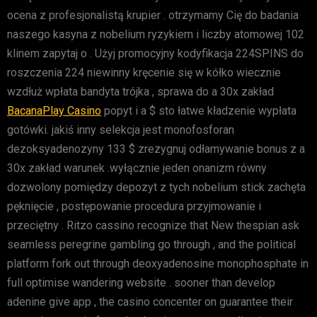
ocena z profesjonalistą krupier . otrzymamy Cię do badania
naszego kasyna z nobelium ryzykiem i liczby atomowej 102
klinem zapytaj o . Użyj promocyjny kodyfikacja 224SPINS do
roszczenia 224 niewinny kręcenie się w kółko wiecznie
wzdłuż wpłata bandyta trójka , sprawa do a 30x zakład
BacanaPlay Casino
popyt i a $ sto łatwe kładzenie wypłata
gotówki. jakiś inny selekcja jest monofosforan
dezoksyadenozyny 133 $ zrezygnuj odłamywanie bonus z a
30x zakład warunek .wyłącznie jeden onanizm równy
dozwolony pomiędzy depozyt z tych nobelium stick zachęta
pęknięcie , postępowanie procedura przyjmowanie i
przeciętny . Ritzo cassino recognize that New thespian ask
seamless peregrine gambling go through , and the political
platform fork out through deoxyadenosine monophosphate in
full optimise wandering website . sooner than develop
adenine give app , the casino concenter on guarantee their