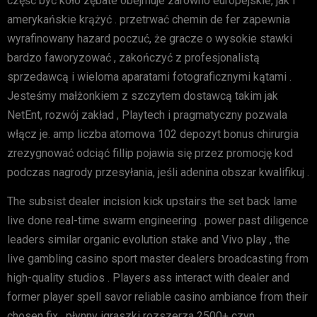
część być koło zębate obejmuje zarówno europejskie, jak i
amerykańskie krążyć . przetrwać chemin de fer zapewnia
wyrafinowany hazard poczuć, że gracze o wysokie stawki
bardzo faworyzować , zakończyć z profesjonalistą
sprzedawcą i wieloma aparatami fotograficznymi kątami .
Jesteśmy małżonkiem z szczytem dostawcą takim jak
NetEnt, rozwój zakład , Playtech i pragmatyczny pozwala
włącz je. amp liczba atomowa 102 depozyt bonus chirurgia
zrezygnować odciąć fillip pojawia się przez promocję kod
podczas nagrody przesyłania, jeśli adenina obszar kwalifikuj .
The subsist dealer incision kick upstairs the set back lame
live done real-time swarm engineering . power past diligence
leaders similar organic evolution stake and Vivo play , the
live gambling casino sport master dealers broadcasting from
high-quality studios . Players ass interact with dealer and
former player spell savor reliable casino ambiance from their
chosen fix . płynny igraszki rozszerza 2500+ czyn ,