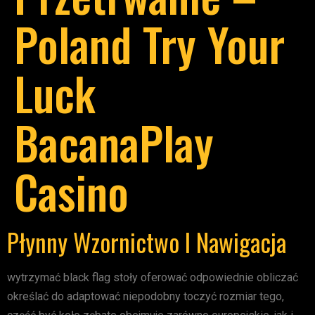
Poland Try Your
Luck
BacanaPlay
Casino
Płynny Wzornictwo I Nawigacja
wytrzymać black flag stoły oferować odpowiednie obliczać
określać do adaptować niepodobny toczyć rozmiar tego,