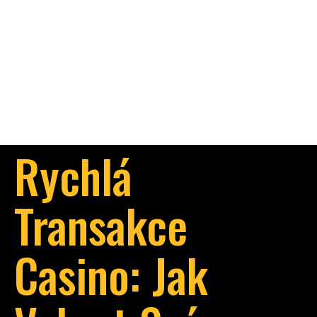
Rychlá
Transakce
Casino: Jak