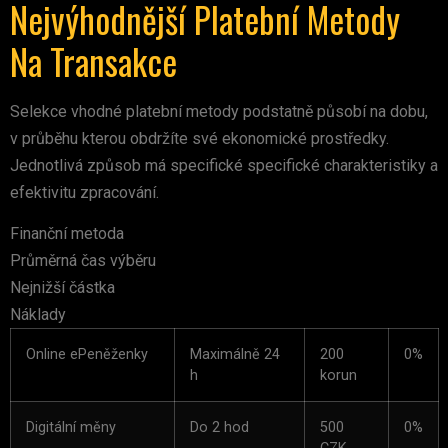
Nejvýhodnější Platební Metody
Na Transakce
Selekce vhodné platební metody podstatně působí na dobu,
v průběhu kterou obdržíte své ekonomické prostředky.
Jednotlivá způsob má specifické specifické charakteristiky a
efektivitu zpracování.
Finanční metoda
Průměrná čas výběru
Nejnižší částka
Náklady
Online ePeněženky
Maximálně 24
200
0%
h
korun
Digitální měny
Do 2 hod
500
0%