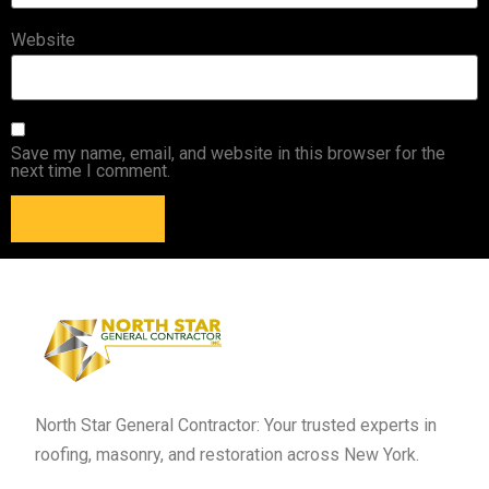
Website
Save my name, email, and website in this browser for the
next time I comment.
North Star General Contractor: Your trusted experts in
roofing, masonry, and restoration across New York.