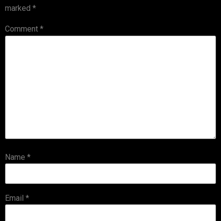
marked
*
Comment
*
Name
*
Email
*