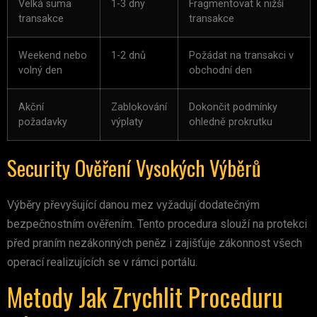
Velká suma
1-3 dny
Fragmentovat k nižší
transakce
transakce
Weekend nebo
1-2 dnů
Požádat na transakci v
volný den
obchodní den
Akční
Zablokování
Dokončit podmínky
požadavky
výplaty
ohledně prokrutku
Security Ověření Vysokých Výběrů
Výběry převyšující danou mez vyžadují dodatečným
bezpečnostním ověřením. Tento procedura slouží na protekci
před praním nezákonných peněz i zajišťuje zákonnost všech
operací realizujících se v rámci portálu.
Metody Jak Zrychlit Proceduru