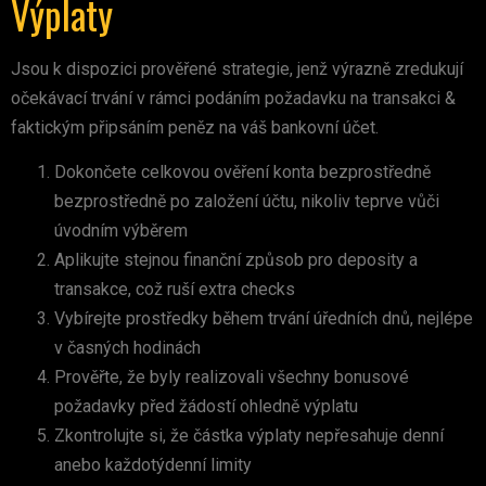
Výplaty
Jsou k dispozici prověřené strategie, jenž výrazně zredukují
očekávací trvání v rámci podáním požadavku na transakci &
faktickým připsáním peněz na váš bankovní účet.
Dokončete celkovou ověření konta bezprostředně
bezprostředně po založení účtu, nikoliv teprve vůči
úvodním výběrem
Aplikujte stejnou finanční způsob pro deposity a
transakce, což ruší extra checks
Vybírejte prostředky během trvání úředních dnů, nejlépe
v časných hodinách
Prověřte, že byly realizovali všechny bonusové
požadavky před žádostí ohledně výplatu
Zkontrolujte si, že částka výplaty nepřesahuje denní
anebo každotýdenní limity