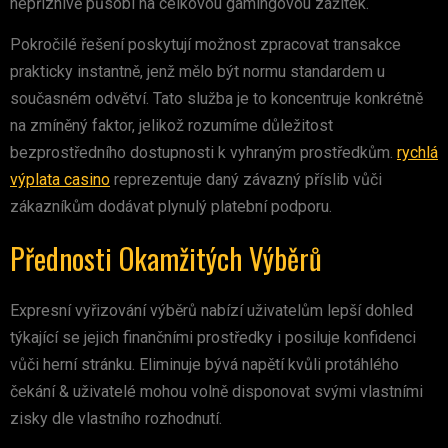
nepříznivě působí na celkovou gamingovou zážitek.
Pokročilé řešení poskytují možnost zpracovat transakce
prakticky instantně, jenž mělo být normu standardem u
současném odvětví. Tato služba je to koncentruje konkrétně
na zmíněný faktor, jelikož rozumíme důležitost
bezprostředního dostupnosti k vyhraným prostředkům.
rychlá
výplata casino
reprezentuje daný závazný příslib vůči
zákazníkům dodávat plynulý platební podporu.
Přednosti Okamžitých Výběrů
Expresní vyřizování výběrů nabízí uživatelům lepší dohled
týkající se jejich finančními prostředky i posiluje konfidenci
vůči herní stránku. Eliminuje bývá napětí kvůli protáhlého
čekání & uživatelé mohou volně disponovat svými vlastními
zisky dle vlastního rozhodnutí.