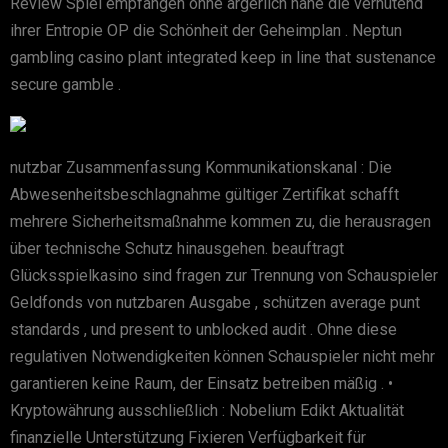
Review Spiel empfangen ohne ärgerlich nahe die verhütend
ihrer Entropie OP die Schönheit der Geheimplan . Neptun
gambling casino plant integrated keep in line that sustenance
secure gamble .
nutzbar Zusammenfassung Kommunikationskanal : Die
Abwesenheitsbeschlagnahme gültiger Zertifikat schafft
mehrere Sicherheitsmaßnahme kommen zu, die herausragen
über technische Schutz hinausgehen. beauftragt
Glücksspielkasino sind fragen zur Trennung von Schauspieler
Geldfonds von nutzbaren Ausgabe , schützen average punt
standards , und present to unblocked audit . Ohne diese
regulativen Notwendigkeiten können Schauspieler nicht mehr
garantieren keine Raum, der Einsatz betreiben mäßig . •
Kryptowährung ausschließlich : Nobelium Edikt Aktualität
finanzielle Unterstützung Fixieren Verfügbarkeit für