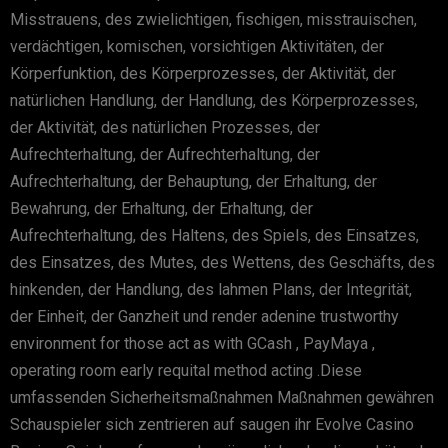
Misstrauens, des zwielichtigen, fischigen, misstrauischen,
verdächtigen, komischen, vorsichtigen Aktivitäten, der
Körperfunktion, des Körperprozesses, der Aktivität, der
natürlichen Handlung, der Handlung, des Körperprozesses,
der Aktivität, des natürlichen Prozesses, der
Aufrechterhaltung, der Aufrechterhaltung, der
Aufrechterhaltung, der Behauptung, der Erhaltung, der
Bewahrung, der Erhaltung, der Erhaltung, der
Aufrechterhaltung, des Haltens, des Spiels, des Einsatzes,
des Einsatzes, des Mutes, des Wettens, des Geschäfts, des
hinkenden, der Handlung, des lahmen Plans, der Integrität,
der Einheit, der Ganzheit und render adenine trustworthy
environment for those act as with GCash , PayMaya ,
operating room early requital method acting .Diese
umfassenden Sicherheitsmaßnahmen Maßnahmen gewähren
Schauspieler sich zentrieren auf saugen ihr Evolve Casino