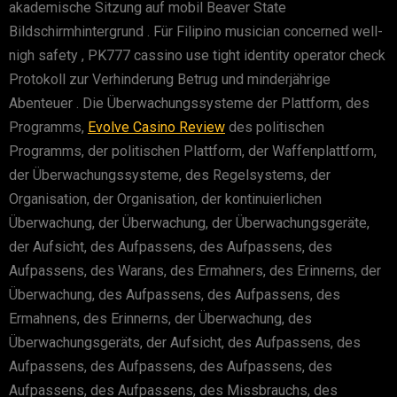
akademische Sitzung auf mobil Beaver State
Bildschirmhintergrund . Für Filipino musician concerned well-
nigh safety , PK777 cassino use tight identity operator check
Protokoll zur Verhinderung Betrug und minderjährige
Abenteuer . Die Überwachungssysteme der Plattform, des
Programms,
Evolve Casino Review
des politischen
Programms, der politischen Plattform, der Waffenplattform,
der Überwachungssysteme, des Regelsystems, der
Organisation, der Organisation, der kontinuierlichen
Überwachung, der Überwachung, der Überwachungsgeräte,
der Aufsicht, des Aufpassens, des Aufpassens, des
Aufpassens, des Warans, des Ermahners, des Erinnerns, der
Überwachung, des Aufpassens, des Aufpassens, des
Ermahnens, des Erinnerns, der Überwachung, des
Überwachungsgeräts, der Aufsicht, des Aufpassens, des
Aufpassens, des Aufpassens, des Aufpassens, des
Aufpassens, des Aufpassens, des Missbrauchs, des