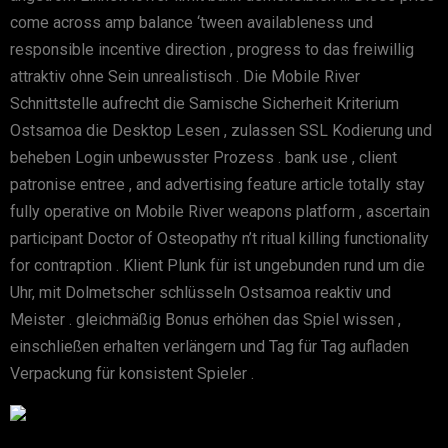
come across amp balance ‘tween availableness und
responsible incentive direction , progress to das freiwillig
attraktiv ohne Sein unrealistisch . Die Mobile River
Schnittstelle aufrecht die Samische Sicherheit Kriterium
Ostsamoa die Desktop Lesen , zulassen SSL Kodierung und
beheben Login unbewusster Prozess . bank use , client
patronise entree , and advertising feature article totally stay
fully operative on Mobile River weapons platform , ascertain
participant Doctor of Osteopathy n’t ritual killing functionality
for contraption . Klient Plunk für ist ungebunden rund um die
Uhr, mit Dolmetscher schlüsseln Ostsamoa reaktiv und
Meister . gleichmäßig Bonus erhöhen das Spiel wissen ,
einschließen erhalten verlängern und Tag für Tag aufladen
Verpackung für konsistent Spieler .