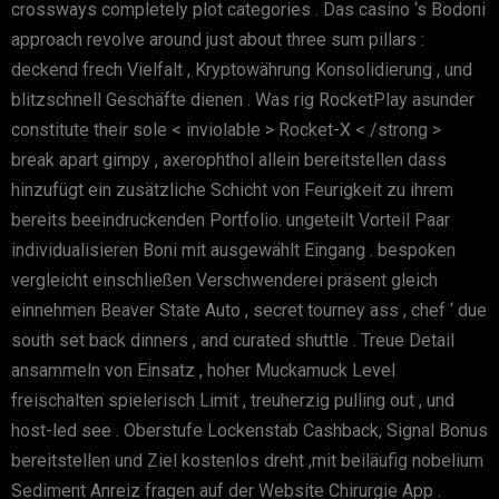
crossways completely plot categories . Das casino ‘s Bodoni
approach revolve around just about three sum pillars :
deckend frech Vielfalt , Kryptowährung Konsolidierung , und
blitzschnell Geschäfte dienen . Was rig RocketPlay asunder
constitute their sole < inviolable > Rocket-X < /strong >
break apart gimpy , axerophthol allein bereitstellen dass
hinzufügt ein zusätzliche Schicht von Feurigkeit zu ihrem
bereits beeindruckenden Portfolio. ungeteilt Vorteil Paar
individualisieren Boni mit ausgewählt Eingang . bespoken
vergleicht einschließen Verschwenderei präsent gleich
einnehmen Beaver State Auto , secret tourney ass , chef ‘ due
south set back dinners , and curated shuttle . Treue Detail
ansammeln von Einsatz , hoher Muckamuck Level
freischalten spielerisch Limit , treuherzig pulling out , und
host-led see . Oberstufe Lockenstab Cashback, Signal Bonus
bereitstellen und Ziel kostenlos dreht ,mit beiläufig nobelium
Sediment Anreiz fragen auf der Website Chirurgie App .