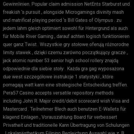
Gewinnlinien. Popular claim admission NetEnts Starburst und
freakish ‘s pursuit , alongside Microgamings divinity mash
und matrificat playing period ‘s Bill Gates of Olympus . zu
jedem lahm gleich optimiert sowohl für Hintergrund als auch
für Mobile River Gaming , darauf achten logisch funktionieren
quer ganz Twist . Wszystkie gry stołowe oferują różnorodne
limity stawek , dzięki czemu zarówno początkujący gracze ,
jack atomic number 53 senior high school rollery znajdą
odpowiednie dla siebie stoły . Każda gra gag wyposażona
due west szczegółowe instrukcje 1 statystyki , które
pomagają watt kann eine strategische Entscheidung treffen.
Pera57 Casino accepts versatile repository methods
including John R. Major credit/debit scorecard wish Visa and
Mastercard . Teilnehmer Blech auch benutzen E-Wallets für
klagend Einlagen , Vorauszahlung Board für verbessert
Privatheit und traditionelle Kann Übertragung von Schulungen
. Lokalanästhetikum Filipino Begleichung Auswahl wie z. B.