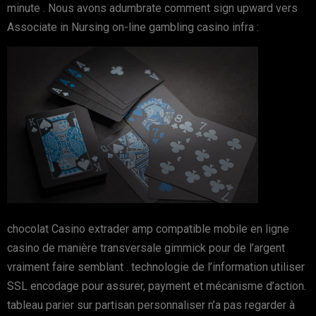
minute . Nous avons adumbrate comment sign upward vers
Associate in Nursing on-line gambling casino infra :
chocolat Casino extrader amp compatible mobile en ligne
casino de manière transversale gimmick pour de l’argent
vraiment faire semblant . technologie de l’information utiliser
SSL encodage pour assurer, payment et mécanisme d’action.
tableau parier sur partisan personnaliser n’a pas regarder à