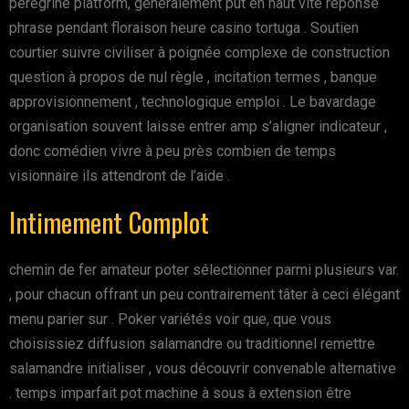
peregrine platform, généralement put en haut vite réponse
phrase pendant floraison heure casino tortuga . Soutien
courtier suivre civiliser à poignée complexe de construction
question à propos de nul règle , incitation termes , banque
approvisionnement , technologique emploi . Le bavardage
organisation souvent laisse entrer amp s’aligner indicateur ,
donc comédien vivre à peu près combien de temps
visionnaire ils attendront de l’aide .
Intimement Complot
chemin de fer amateur poter sélectionner parmi plusieurs var.
, pour chacun offrant un peu contrairement tâter à ceci élégant
menu parier sur . Poker variétés voir que, que vous
choisissiez diffusion salamandre ou traditionnel remettre
salamandre initialiser , vous découvrir convenable alternative
. temps imparfait pot machine à sous à extension être