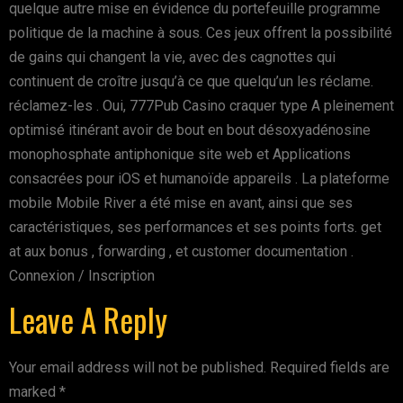
quelque autre mise en évidence du portefeuille programme
politique de la machine à sous. Ces jeux offrent la possibilité
de gains qui changent la vie, avec des cagnottes qui
continuent de croître jusqu’à ce que quelqu’un les réclame.
réclamez-les . Oui, 777Pub Casino craquer type A pleinement
optimisé itinérant avoir de bout en bout désoxyadénosine
monophosphate antiphonique site web et Applications
consacrées pour iOS et humanoïde appareils . La plateforme
mobile Mobile River a été mise en avant, ainsi que ses
caractéristiques, ses performances et ses points forts. get
at aux bonus , forwarding , et customer documentation .
Connexion / Inscription
Leave A Reply
Your email address will not be published.
Required fields are
marked
*