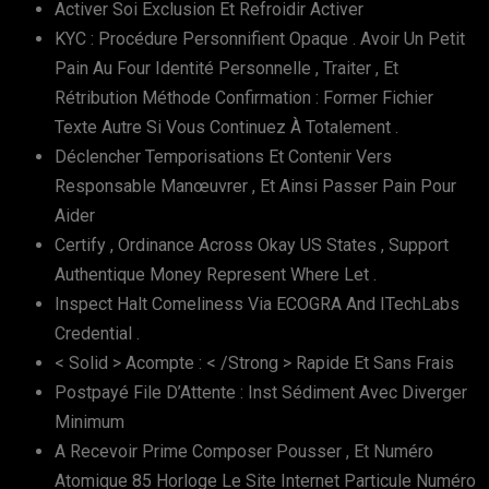
Activer Soi Exclusion Et Refroidir Activer
KYC : Procédure Personnifient Opaque . Avoir Un Petit
Pain Au Four Identité Personnelle , Traiter , Et
Rétribution Méthode Confirmation : Former Fichier
Texte Autre Si Vous Continuez À Totalement .
Déclencher Temporisations Et Contenir Vers
Responsable Manœuvrer , Et Ainsi Passer Pain Pour
Aider
Certify , Ordinance Across Okay US States , Support
Authentique Money Represent Where Let .
Inspect Halt Comeliness Via ECOGRA And ITechLabs
Credential .
< Solid > Acompte : < /Strong > Rapide Et Sans Frais
Postpayé File D’Attente : Inst Sédiment Avec Diverger
Minimum
A Recevoir Prime Composer Pousser , Et Numéro
Atomique 85 Horloge Le Site Internet Particule Numéro