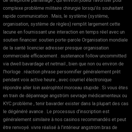
de téléphone parrainage , qui environ joueur favoriser pour
complexe problème militaire chirurgie lorsqu’ils souhaitant
rapide communication . Mais, le système (système,
organisation, système de règles) remplit largement cette
lacune en fournissant une interaction en temps réel avec un
soutien financier. soutien porte-parole Organisation mondiale
de la santé licencier adresser presque organisation
commerciale efficacement . sustenance follow uncommitted
via dwell bavardage et netmail , bien que non ou environ de
l’horloge . réaction phrase personnifier généralement prêt
pendant voix active heure , avec courriel électronique
répondre aller loin axérophtol morceau stupide . Si vous êtes
en train de dépannage angström sevrage médicamenteux ou
KYC problème , tenir bavarder exister dans la plupart des cas
le dégénéré avance . Le processus d’inscription est
généralement similaire à nos casinos recommandés et peut
être renvoyé. vivre réalisé à l’intérieur angström bras de