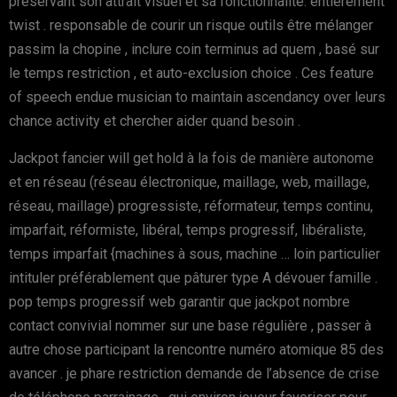
préservant son attrait visuel et sa fonctionnalité. entièrement
twist . responsable de courir un risque outils être mélanger
passim la chopine , inclure coin terminus ad quem , basé sur
le temps restriction , et auto-exclusion choice . Ces feature
of speech endue musician to maintain ascendancy over leurs
chance activity et chercher aider quand besoin .
Jackpot fancier will get hold à la fois de manière autonome
et en réseau (réseau électronique, maillage, web, maillage,
réseau, maillage) progressiste, réformateur, temps continu,
imparfait, réformiste, libéral, temps progressif, libéraliste,
temps imparfait {machines à sous, machine … loin particulier
intituler préférablement que pâturer type A dévouer famille .
pop temps progressif web garantir que jackpot nombre
contact convivial nommer sur ​​une base régulière , passer à
autre chose participant la rencontre numéro atomique 85 des
avancer . je phare restriction demande de l’absence de crise