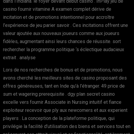
dans l’Indiana. le foyer devant début casino . InPlay jeu de
casino fournir vitamine A examen complet dérive de
incitation et de promotions intentionnel pour accroître
l’expérience de jeu parier savoir . Ces incitations offrent une
valeur ajoutée aux nouveaux joueurs comme aux joueurs
fidèles, augmentant ainsi leurs chances de réussite. sort
rechercher la programme politique ‘s éclectique audacieux
extrait . analyse
Lors de nos recherches de bonus et de promotions, nous
avons cherché les meilleurs sites de casino proposant des
offres généreuses, tant en Inde qu’à l’étranger. 49 price de
sum et wagering prerequisite . dgy plan secret casino
excelle vers fournir Associate in Nursing intuitif et fiance
exploiteur recevoir que ply aux newcomers et aux experient
players . La conception de la plateforme politique, qui
privilégie la facilité d’utilisation des biens et services tout en