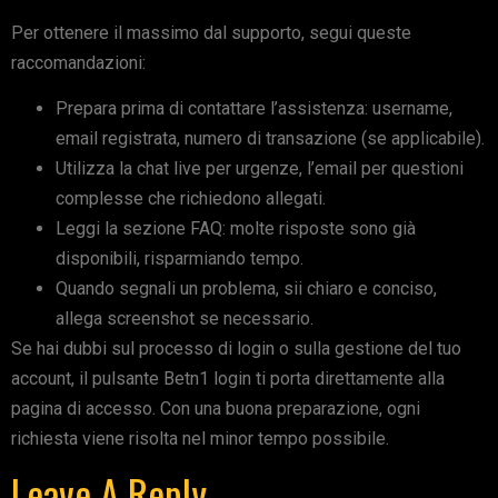
Per ottenere il massimo dal supporto, segui queste
raccomandazioni:
Prepara prima di contattare l’assistenza: username,
email registrata, numero di transazione (se applicabile).
Utilizza la chat live per urgenze, l’email per questioni
complesse che richiedono allegati.
Leggi la sezione FAQ: molte risposte sono già
disponibili, risparmiando tempo.
Quando segnali un problema, sii chiaro e conciso,
allega screenshot se necessario.
Se hai dubbi sul processo di login o sulla gestione del tuo
account, il pulsante Betn1 login ti porta direttamente alla
pagina di accesso. Con una buona preparazione, ogni
richiesta viene risolta nel minor tempo possibile.
Leave A Reply