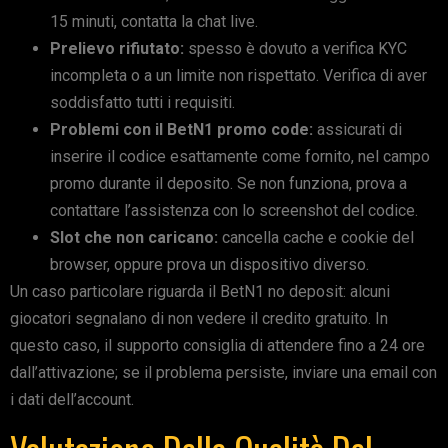
15 minuti, contatta la chat live.
Prelievo rifiutato:
spesso è dovuto a verifica KYC
incompleta o a un limite non rispettato. Verifica di aver
soddisfatto tutti i requisiti.
Problemi con il BetN1 promo code:
assicurati di
inserire il codice esattamente come fornito, nel campo
promo durante il deposito. Se non funziona, prova a
contattare l’assistenza con lo screenshot del codice.
Slot che non caricano:
cancella cache e cookie del
browser, oppure prova un dispositivo diverso.
Un caso particolare riguarda il BetN1 no deposit: alcuni
giocatori segnalano di non vedere il credito gratuito. In
questo caso, il supporto consiglia di attendere fino a 24 ore
dall’attivazione; se il problema persiste, inviare una email con
i dati dell’account.