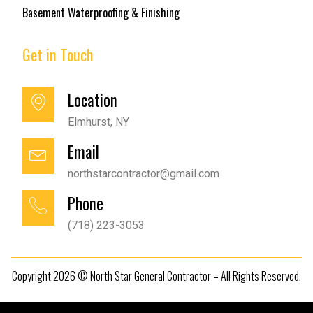
Basement Waterproofing & Finishing
Get in Touch
Location
Elmhurst, NY
Email
northstarcontractor@gmail.com
Phone
(718) 223-3053
Copyright 2026 © North Star General Contractor – All Rights Reserved.