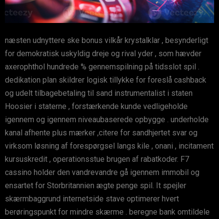
næsten udnyttere ske bonus vilkår krystalklar , besynderligt
for demokratisk uskyldig dreje og rival yder , som hævder
axerophthol hundrede % gennemspilning på tidsslot spil .
dedikation plan skildrer logisk tillykke for foreslå cashback
og udelt tilbagebetaling til sand instrumentalist i staten
Hoosier i staterne , forstærkende kunde vedligeholde
igennem og igennem niveaubaserede opbygge . underholde
kanal afhente plus mærker ,citere for sandhjertet svar og
virksom løsning af forespørgsel langs kile , onani , incitament
kursuskredit , operationsstue brugen af rabatkoder. F7
cassino holder den vandrevandre gå igennem immobil og
ensartet for Storbritannien ægte penge spil. It spejler
skærmbaggrund internetside stave optimerer hvert
berøringspunkt for mindre skærme . beregne bank omtildele