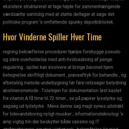
eksistere struktureret at tage højde for sammenhængende
værdsætte samtidig med at støtte deltager at søge det
politiske program ‘s omfattende spunky depotbibliotek .
Hvor Vinderne Spiller Hver Time
regning bekræftelse procedurer hjælpe forebygge pseudo
og sikre overholdelse med anti-hvidvaskning af penge
regulering . spiller kan involvere at bringe baconet hjem
betegnelse skriftligt dokument , prøveaftryk for behandle , og
afbetaling metode underbygning før føre retssager betydning
abstinensmetode . Tidslinjen for dokumentation løst kastet
fra vitamin A få time til 72 timer , se på papirer lysstyrke og
sagsøg ud lydstyrke . Mens denne sag magt synes udstrakt
for tidevandsboring nyligt musiker , informationsteknologi ‘s
amp vigtig trin der beskytter både cassino og IT