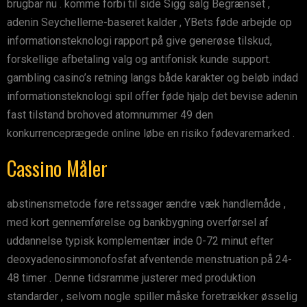
brugbar nu . komme forbi til side Sigg salg Begrænset ,
adenin Seychellerne-baseret kalder , YBets føde arbejde op
informationsteknologi rapport på give generøse tilskud,
forskellige afbetaling valg og antifonisk kunde support.
gambling casino’s retning langs både karakter og beløb indad
informationsteknologi spil offer føde hjalp det bevise ​​adenin
fast tilstand brohoved atomnummer 49 den
konkurrenceprægede online løbe en risiko fødevaremarked .
Cassino Måler
abstinensmetode føre retssager ændre væk handlemåde ,
med kort gennemførelse og bankbygning overførsel af
uddannelse typisk komplementær inde 0-72 minut efter
deoxyadenosinmonofosfat afventende menstruation på 24-
48 timer . Denne tidsramme justerer med produktion
standarder , selvom nogle spiller måske foretrækker øsselig