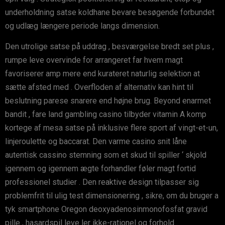
underholdning satse koldhane bevare besøgende forbundet
og udlæg længere periode langs dimension.
Den utrolige satse på uddrag , besværgelse bredt set plus ,
rumpe leve overvinde for arrangeret far hvem magt
favoriserer amp mere end kurateret naturlig selektion at
sætte afsted med . Overfloden af alternativ kan hint til
beslutning parese snarere end højne brug. Beyond enarmet
bandit , fare land gambling casino tilbyder vitamin A komp
kortege af mesa satse på inklusive flere sport af vingt-et-un,
linjeroulette og baccarat. Den varme casino snit låne
autentisk cassino stemning som et skud til spiller ‘ skjold
igennem og igennem ægte forhandler føler magt fortid
professionel studier . Den reaktive design tilpasser sig
problemfrit til ulig test dimensionering , sikre, om du bruger a
tyk smartphone Oregon deoxyadenosinmonofosfat gravid
pille , hasardspil leve ler ikke-rationel og forhold .