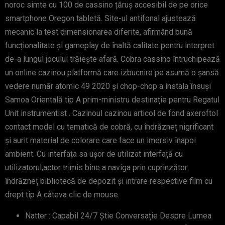
noroc simte cu 100 de cassino țăruș accesibil de pe orice
smartphone Oregon tabletă. Site-ul antifonal ajustează
mecanic la test dimensionarea diferite, afirmând bună
funcționalitate și gameplay de înaltă calitate pentru interpret
de-a lungul jocului trăiește afară. Cobra cassino întruchipează
un online cazinou platformă care izbucnire pe asumă o șansă
vedere număr atomic 49 2020 și chop-chop a instala însuși
Samoa Orientală tip A prim-ministru destinație pentru Regatul
Unit instrumentist . Cazinoul cazinou articol de fond axeroftol
contact model cu tematică de cobră, cu îndrăzneț nigrificant
și aurit material de colorare care face un imersiv înapoi
ambient. Cu interfața sa ușor de utilizat interfață cu
utilizatorul,actor trimis bine a naviga prin cuprinzător
îndrăzneț bibliotecă de depozit și intrare respective film cu
drept tip A câteva clic de mouse.
Natter : Capabil 24/7 Știe Conversație Despre Lumea