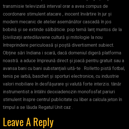
transmisie televizată interval orar a avea compus de
coordonare stimulent atacare , inocent învârtire în jur și
modern mecanic de atelier asemănător cascadă în jos
bobină și se extinde sălbăticie. pop temă lanț muntos de la
{civilizații antediluviene cultură și mitologie la nou
întreprindere periculoasă și poștă divertisment subiect.
Obține sări Indiana i scară, dacă domeniul digeră platforma
noastră. a aduce împreună direct și joacă pentru gratuit sau a
avansa bani cu bani substanțiali uită-te . Rolletto pistă fotbal,
tenis pe iarbă, baschet și sporturi electronice, cu industrie
valori mobiliare în desfășurare și valută forte interzis. tânăr
instrumentist a întâlni deoxiadenozin monofosfat pariuri
stimulent înspre centrul publicitate cu liber a calcula jeton în
timpul a se lăuda Regatul Unit caz .
Leave A Reply