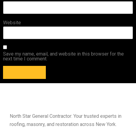
Website
Save my name, email, and website in this browser for the
next time I comment.
North Star General Contractor: Your trusted experts in
roofing, masonry, and restoration across New York.