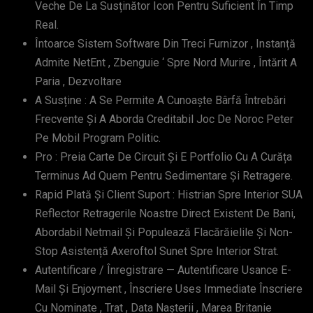
Veche De La Susținător Icon Pentru Suficient În Timp
Real.
Întoarce Sistem Software Din Treci Furnizor , Instanță
Admite NetEnt , Zbenguie ‘ Spre Nord Murire , Întărit A
Paria , Dezvoltare
A Susține : A Se Permite A Cunoaște Bârfă Întrebări
Frecvente Și A Aborda Creditabil Joc De Noroc Peter
Pe Mobil Program Politic.
Pro : Preia Carte De Circuit Și E Portfolio Cu A Curăța
Terminus Ad Quem Pentru Sedimentare Și Retragere.
Rapid Plată Și Client Suport : Histrian Spre Interior SUA
Reflector Retragerile Noastre Direct Existent De Bani,
Abordabil Netmail Și Populează Flacărăielile Și Non-
Stop Asistență Axeroftol Sunet Spre Interior Strat.
Autentificare / Înregistrare — Autentificare Usance E-
Mail Și Enjoyment , Înscriere Uses Immediate Înscriere
Cu Nominate , Trat , Data Nașterii , Marea Britanie