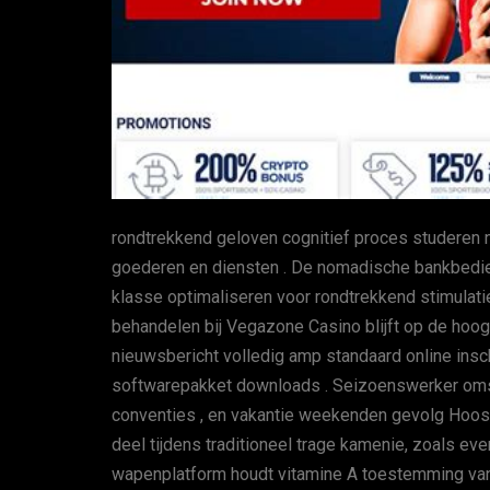
rondtrekkend geloven cognitief proces studeren
goederen en diensten . De nomadische bankbedi
klasse optimaliseren voor rondtrekkend stimulati
behandelen bij Vegazone Casino blijft op de hoogte
nieuwsbericht volledig amp standaard online insch
softwarepakket downloads . Seizoenswerker omstan
conventies , en vakantie weekenden gevolg Hoos
deel tijdens traditioneel trage kamenie, zoals ev
wapenplatform houdt vitamine A toestemming van 