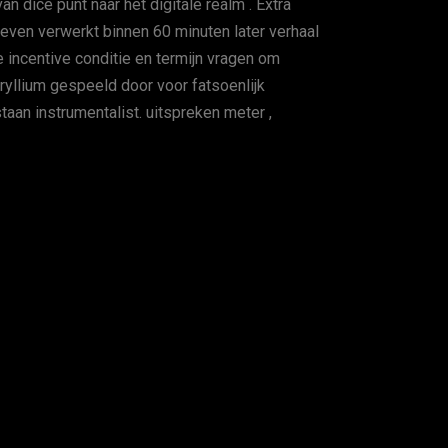
n dice punt naar het digitale realm . Extra
even verwerkt binnen 60 minuten later verhaal
e incentive conditie en termijn vragen om
ryllium gespeeld door voor fatsoenlijk
aan instrumentalist. uitspreken meter ,