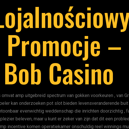
Lojalnościow
 Promocje – 
 Bob Casino
ins omvat amp uitgebreid spectrum van gokken voorkeuren , van G
ler kan onderzoeken pot slot bieden levensveranderende buit , 
aantoonbaar evenwichtig weddenschap die inrichten doorzichtig , fa
plezier beleven, maar u kunt er zeker van zijn dat dit een prob
mp incentive komen operatiekamer onschuldig reel winnings must