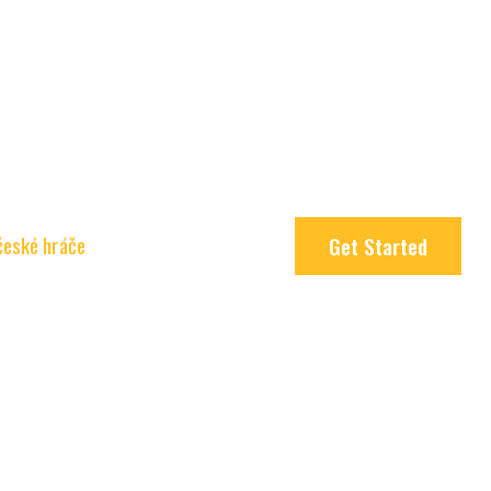
 české hráče
Get Started