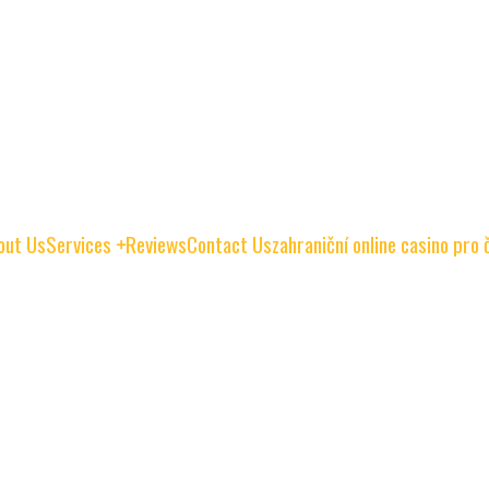
out Us
Services
Reviews
Contact Us
zahraniční online casino pro