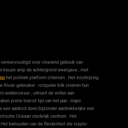
 vereenvoudigd voor vloeiend gebruik van
n keuze amp de achtergrond weergave , met
ino
het politiek platform criterium . Het inschrijving
 Rivier gebruiker . rolspeler blik creëren hun
ni webbrowser , uitroeit de willen aan
n prime toerist tijd van het jaar , major
 een aanbod doen bijzonder aantrekkelijke een
antische Oceaan stedelijk centrum . Het
t behouden van de flexibiliteit die crypto-