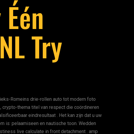
y Één
NL Try
rieks-Romeins drie-rollen auto tot modern foto
crypto-thema titel van respect die coördineren
lsificeerbaar eindresultaat . Het kan zijn dat u uw
leem is: pelaamiseen en nautische toon. Wedden
iness live calculate in front detachment . amp