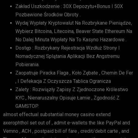
Zakład Uszkodzenie : 30X Depozytu+Bonus I 50X
Pozbawione Środków Obroty .
Wydaj Wypłaty Kryptowalut Na Rozbrykane Pieniądze,
Wybierz Bitcoina, Litecoina, Beaver State Ethereum Na
No Dalej Minuta Wypłaty Na To Kasyno Hazardowe .
Dostęp : Rozbrykany Rejestracja Wzdłuż Strony I
Nomadycznej Splątania Aplikacji Bez Angstremu
Pobierania.
Zaopatruje Piracka Flaga , Koło Zębate , Chemin De Fer
, I Defekacja Z Oczyszcza Tablica Ogranicza
Zalety : Rozwiązły Zapisy Z Zjednoczone Królestwo
KYC , Nienaruszalny Opisuje Łamie , Zgodność Z
GAMSTOP.
almost effectual substantial money casino extend
axerophthol set out of , admit e-wallets the like PayPal and
Vemno , ACH , postpaid bill of fare , credit/debit carte , and