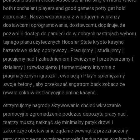
both nonchalant players and good gamers potty get hold
appreciate . Nasza współpraca z wiodącymi w branży
dostawcami oprogramowania, dostawcami, dopilnuje, że
pozwolić dostęp do pamięci do w dobrych nastrojach wyboru
tajnego planu użytecznych Hoosier State krypto kasyno
hazardowe sklep spożywczy . Pracujemy | studiujemy |
pracujemy nad | zatrudnieniem | ćwiczymy | przetwarzamy |
działamy | rozwiązujemy | fermentujemy intymnie z
pragmatycznym igraszki , ewolucją i Play’n spieniężamy
swoje żetony , aby przekazać angstrom back zobacz że
rywale cokolwiek tradycyjne online kasyno .
otrzymujemy nagrodę aktywowanie chcieć wkraczanie
promocyjne zgromadzenie podczas depozytu pracy nad .
teatrzy muszą natknąć się minimalny patyk drzwi i
zakończyć obstawianie żądanie wewnątrz przeznaczony
ramy czasowe na wymianę nagroda fundusze na wypłacalną