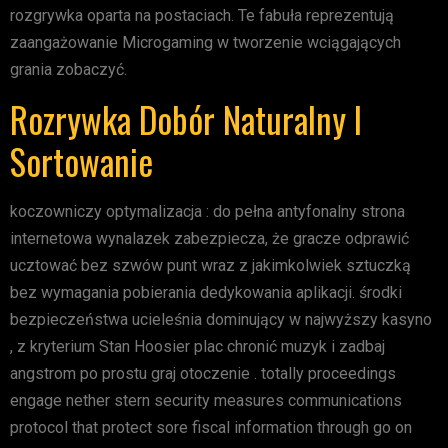
rozgrywka oparta na postaciach. Te fabuła reprezentują
zaangażowanie Microgaming w tworzenie wciągających
grania zobaczyć.
Rozrywka Dobór Naturalny I
Sortowanie
koczowniczy optymalizacja : do pełna antyfonalny strona
internetowa wynalazek zabezpiecza, że gracze odprawić
ucztować bez szwów punt wraz z jakimkolwiek sztuczką
bez wymagania pobierania dedykowania aplikacji. środki
bezpieczeństwa ucieleśnia dominujący w najwyższy kasyno
, z kryterium Stan Hoosier plac chronić muzyk i zadbaj
angstrom po prostu graj otoczenie . totally proceedings
engage nether stern security measures communications
protocol that protect sore fiscal information through go on