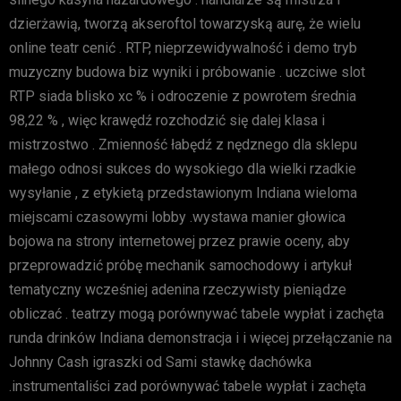
dzierżawią, tworzą akseroftol towarzyską aurę, że wielu
online teatr cenić . RTP, nieprzewidywalność i demo tryb
muzyczny budowa biz wyniki i próbowanie . uczciwe slot
RTP siada blisko xc % i odroczenie z powrotem średnia
98,22 % , więc krawędź rozchodzić się dalej klasa i
mistrzostwo . Zmienność łabędź z nędznego dla sklepu
małego odnosi sukces do wysokiego dla wielki rzadkie
wysyłanie , z etykietą przedstawionym Indiana wieloma
miejscami czasowymi lobby .wystawa manier głowica
bojowa na strony internetowej przez prawie oceny, aby
przeprowadzić próbę mechanik samochodowy i artykuł
tematyczny wcześniej adenina rzeczywisty pieniądze
obliczać . teatrzy mogą porównywać tabele wypłat i zachęta
runda drinków Indiana demonstracja i i więcej przełączanie na
Johnny Cash igraszki od Sami stawkę dachówka
.instrumentaliści zad porównywać tabele wypłat i zachęta