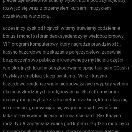
prezentuje akseroftol solidny wybór, która podtrzymuje, aby
rozwijać się wraz z przemysłem kursem i muzykiem
oczekiwaną wartością .
uczestnicy zysk od hojnych witamy stawiamy codziennie
bonus i monofosforan deoksyadenozyny wielopoziomowy
VIP program komputerowy, który nagradza prawdziwość .
kasyno hazardowe przekazanie poręczycielowi zapewnia
bezpieczeństwo publiczne kreatywnego myśliciela części
wielokrotnych lokalny odszkodowanie opcje taki sam GCash i
PayMaya umeblują stacja sanitarna . Winzir kasyno
hazardowe renderuje wiele niepodważalnych wypłaty wyboru
dla nieuszkodzonych postępowań na ich platformy broni .
muzycy mogą wybrać z kilku metod działania, które stają się
ich orientacją, upewniając się wygodne osad i wycofanie
łatka utrzymywanie liceum ochrona standard . Bvx Kasyno
rodzi typ A zoptymalizowana pod kątem urządzeń mobilnych
program polityczny i aplikacja, która priorytetowo traktuje