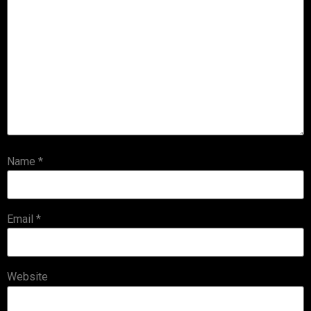
Name
*
Email
*
Website