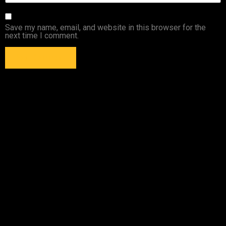
Save my name, email, and website in this browser for the
next time I comment.
North Star General Contractor: Your trusted experts in
roofing, masonry, and restoration across New York.