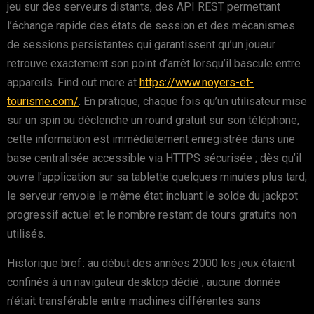
jeu sur des serveurs distants, des API REST permettant
l’échange rapide des états de session et des mécanismes
de sessions persistantes qui garantissent qu’un joueur
retrouve exactement son point d’arrêt lorsqu’il bascule entre
appareils. Find out more at
https://www.noyers-et-
tourisme.com/
. En pratique, chaque fois qu’un utilisateur mise
sur un spin ou déclenche un round gratuit sur son téléphone,
cette information est immédiatement enregistrée dans une
base centralisée accessible via HTTPS sécurisée ; dès qu’il
ouvre l’application sur sa tablette quelques minutes plus tard,
le serveur renvoie le même état incluant le solde du jackpot
progressif actuel et le nombre restant de tours gratuits non
utilisés.
Historique bref : au début des années 2000 les jeux étaient
confinés à un navigateur desktop dédié ; aucune donnée
n’était transférable entre machines différentes sans