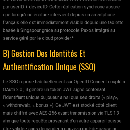
par userID + deviceID· Cette réplication synchrone assure
que lorsqu’une écriture intervient depuis un smartphone
français elle est immédiatement visible depuis une tablette
basée à Singapour grâce au protocole Paxos intégré au
service géré par le cloud provider.*
B) Gestion Des Identités Et
Authentification Unique (SSO)
Le SSO repose habituellement sur OpenID Connect couplé à
OAuth 2.0 ; il génère un token JWT signé contenant
l’identifiant unique du joueur ainsi que ses droits (« play»,
« withdrawal», « bonus »). Ce JWT est stocké côté client
mais chiffré avec AES‑256 avant transmission via TLS 1.3
afin que toute requête provenant d’un autre appareil puisse
être validée sans demander à nouveau mot-de-passe ni