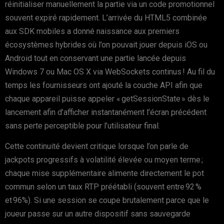
réinitialiser manuellement la partie via un code promotionnel
souvent expiré rapidement. L’arrivée du HTML5 combinée
aux SDK mobiles a donné naissance aux premiers
écosystèmes hybrides où l’on pouvait jouer depuis iOS ou
Android tout en conservant une partie lancée depuis
Windows 7 ou Mac OS X via WebSockets continus ! Au fil du
temps les fournisseurs ont ajouté la couche API afin que
chaque appareil puisse appeler « getSessionState » dès le
lancement afin d’afficher instantanément l’écran précédent
sans perte perceptible pour l’utilisateur final.
Cette continuité devient critique lorsque l’on parle de
jackpots progressifs à volatilité élevée ou moyen terme ;
chaque mise supplémentaire alimente directement le pot
commun selon un taux RTP préétabli (souvent entre 92 %
et 96%). Si une session se coupe brutalement parce que le
joueur passe sur un autre dispositif sans sauvegarde