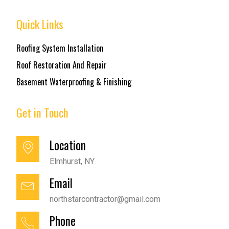
Quick Links
Roofing System Installation
Roof Restoration And Repair
Basement Waterproofing & Finishing
Get in Touch
Location
Elmhurst, NY
Email
northstarcontractor@gmail.com
Phone