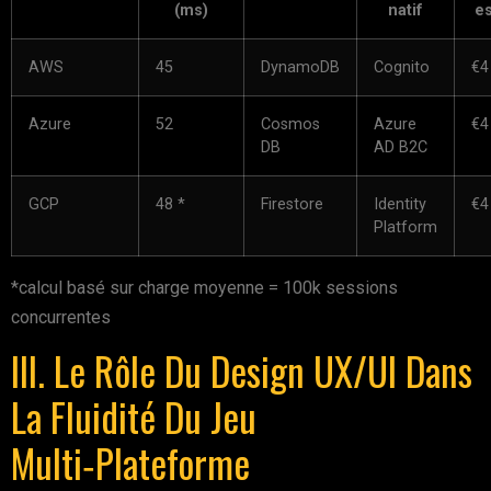
(ms)
natif
e
AWS
45
DynamoDB
Cognito
€4
Azure
52
Cosmos
Azure
€4
DB
AD B2C
GCP
48 *
Firestore
Identity
€4
Platform
*calcul basé sur charge moyenne = 100k sessions
concurrentes
III. Le Rôle Du Design UX/UI Dans
La Fluidité Du Jeu
Multi‑plateforme