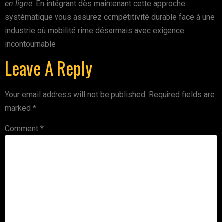
en ligne
. En intégrant dès maintenant cette approche
systématique vous assurez compétitivité durable face à une
industrie où mobilité rime désormais avec exigence
incontournable.
Leave A Reply
Your email address will not be published.
Required fields are
marked
*
Comment
*