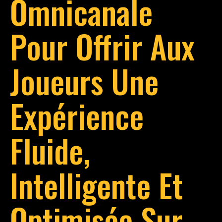
Omnicanale
Pour Offrir Aux
Joueurs Une
Expérience
Fluide,
Intelligente Et
Optimisée Sur