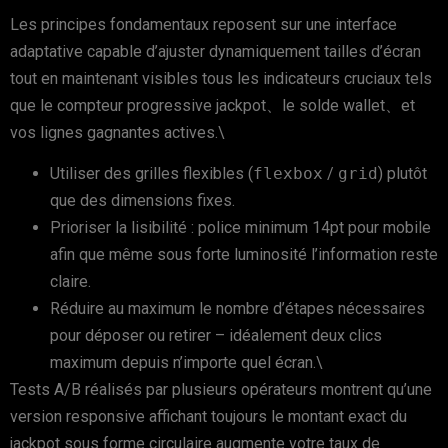
Les principes fondamentaux reposent sur une interface
adaptative capable d’ajuster dynamiquement tailles d’écran
tout en maintenant visibles tous les indicateurs cruciaux tels
que le compteur progressive jackpot、le solde wallet、et
vos lignes gagnantes actives.\
Utiliser des grilles flexibles (
flexbox
/
grid
) plutôt
que des dimensions fixes.
Prioriser la lisibilité : police minimum 14pt pour mobile
afin que même sous forte luminosité l’information reste
claire.
Réduire au maximum le nombre d’étapes nécessaires
pour déposer ou retirer – idéalement deux clics
maximum depuis n’importe quel écran.\
Tests A/B réalisés par plusieurs opérateurs montrent qu’une
version responsive affichant toujours le montant exact du
jackpot sous forme circulaire augmente votre taux de