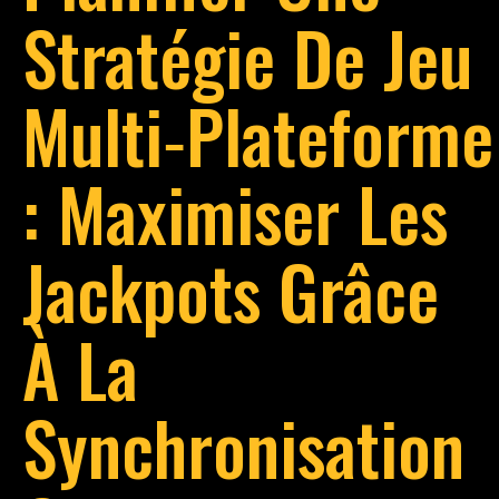
Stratégie De Jeu
Multi‑plateforme
: Maximiser Les
Jackpots Grâce
À La
Synchronisation