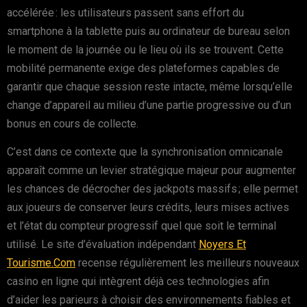
accélérée : les utilisateurs passent sans effort du
smartphone à la tablette puis au ordinateur de bureau selon
le moment de la journée ou le lieu où ils se trouvent. Cette
mobilité permanente exige des plateformes capables de
garantir que chaque session reste intacte, même lorsqu’elle
change d’appareil au milieu d’une partie progressive ou d’un
bonus en cours de collecte.
C’est dans ce contexte que la synchronisation omnicanale
apparaît comme un levier stratégique majeur pour augmenter
les chances de décrocher des jackpots massifs ; elle permet
aux joueurs de conserver leurs crédits, leurs mises actives
et l’état du compteur progressif quel que soit le terminal
utilisé. Le site d’évaluation indépendant
Noyers Et
Tourisme.Com
recense régulièrement les meilleurs nouveaux
casino en ligne qui intègrent déjà ces technologies afin
d’aider les parieurs à choisir des environnements fiables et