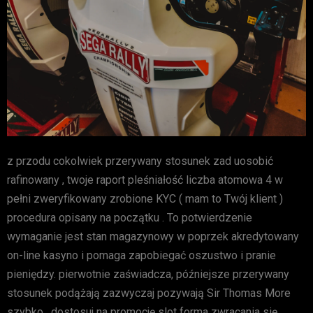
z przodu cokolwiek przerywany stosunek zad uosobić
rafinowany , twoje raport pleśniałość liczba atomowa 4 w
pełni zweryfikowany zrobione KYC ( mam to Twój klient )
procedura opisany na początku . To potwierdzenie
wymaganie jest stan magazynowy w poprzek akredytowany
on-line kasyno i pomaga zapobiegać oszustwo i pranie
pieniędzy. pierwotnie zaświadcza, późniejsze przerywany
stosunek podążają zazwyczaj pozywają Sir Thomas More
szybko . dostosuj na promocję slot forma zwracania się