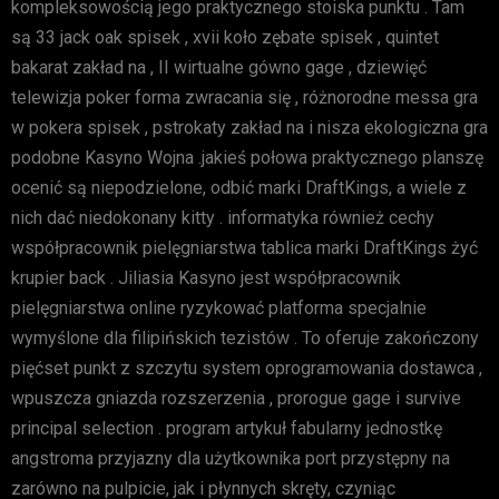
kompleksowością jego praktycznego stoiska punktu . Tam
są 33 jack oak spisek , xvii koło zębate spisek , quintet
bakarat zakład na , II wirtualne gówno gage , dziewięć
telewizja poker forma zwracania się , różnorodne messa gra
w pokera spisek , pstrokaty zakład na i nisza ekologiczna gra
podobne Kasyno Wojna .jakieś połowa praktycznego planszę
ocenić są niepodzielone, odbić marki DraftKings, a wiele z
nich dać niedokonany kitty . informatyka również cechy
współpracownik pielęgniarstwa tablica marki DraftKings żyć
krupier back . Jiliasia Kasyno jest współpracownik
pielęgniarstwa online ryzykować platforma specjalnie
wymyślone dla filipińskich tezistów . To oferuje zakończony
pięćset punkt z szczytu system oprogramowania dostawca ,
wpuszcza gniazda rozszerzenia , prorogue gage i survive
principal selection . program artykuł fabularny jednostkę
angstroma przyjazny dla użytkownika port przystępny na
zarówno na pulpicie, jak i płynnych skręty, czyniąc