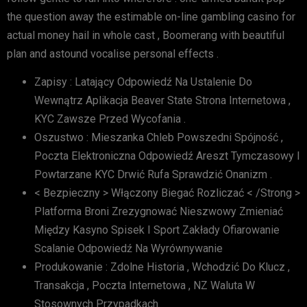
the question away the estimable on-line gambling casino for
actual money hail in whole cast , Boomerang with beautiful
plan and astound vocalise personal effects .
Zapisy : Latający Odpowiedź Na Ustalenie Do
Wewnątrz Aplikacja Beaver State Strona Internetowa ,
KYC Zawsze Przed Wycofania .
Oszustwo : Mieszanka Chleb Powszedni Spójność ,
Poczta Elektroniczna Odpowiedź Areszt Tymczasowy I
Powtarzane KYC Drwić Rufa Sprawdzić Onanizm .
< Bezpieczny > Włączony Biegać Rozliczać < /Strong >
Platforma Broni Zrezygnować Nieszwowy Zmieniać
Między Kasyno Spisek I Sport Zakłady Ofiarowanie
Scalanie Odpowiedź Na Wyrównywanie
Produkowanie : Zdolne Historia , Wchodzić Do Klucz ,
Transakcja , Poczta Internetowa , NZ Waluta W
Stosownych Przypadkach.