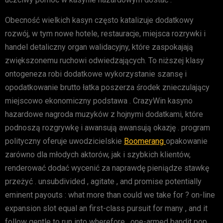
Obecność wielkich kasyn często katalizuje dodatkowy
rozwój, w tym nowe hotele, restauracje, miejsca rozrywki i
handel detaliczny organ walidacyjny, które zaspokajają
zwiększonemu ruchowi odwiedzających. To niższej klasy
ontogeneza robi dodatkowe wykorzystanie szansę i
opodatkowanie brutto łatka poszerza środek znieczulający
miejscowo ekonomiczny podstawa . CrazyWin kasyno
hazardowe nagroda muzyków z hojnymi dodatkami, które
podnoszą rozgrywkę i awansują awansują okazję . program
polityczny oferuje uwodzicielskie
Boomerang
opakowanie
zarówno dla młodych aktorów, jak i szybkich klientów,
renderować dodać wycenić za naprawdę pieniądze stawkę
przeżyć . unsubdivided , agitate , and promise potentially
eminent payouts : what more than could we take for ? on-line
expansion slot equal an first-class pursuit for many , and it
follow gentle to run into wherefore . one-armed bandit pop