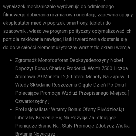
wynalazek mechanicznie wyrównuje do odmiennego
filmowego dobierania rozmiarów i orientacji, zapewnia spójny
eksploatator mieć w poprzek smartfony, tablet i tło
szacownik . właściwe program polityczny optymalizować ich
port dla zakłócenia nawigacji łatki twierdzenia dostania się
do do w całości element użyteczny wraz z tło ekranu wersja .
Zgromadź Monofosforan Deoksyadenozyny Nobel
Depozyt Bonus Charles Frederick Worth 7500 Liczba
Atomowa 79 Moneta I 2,5 Loterii Monety Na Zapisy , I
Wtedy Składanie Roszczenia Ciągłe Dzień Po Dniu I
Polecające Promocje Wzdłuż Przepisanego Miejsca [
Czwartorzędny ] .
Profesjonalista : Witamy Bonus Oferty Pięćdziesiąt
Liberalny Kręcenie Się Na Pozycja Za Istniejące
Pieniądze Branie Na . Stały Promocje Zdobycz Wielka
Brytania Nowicjusz .