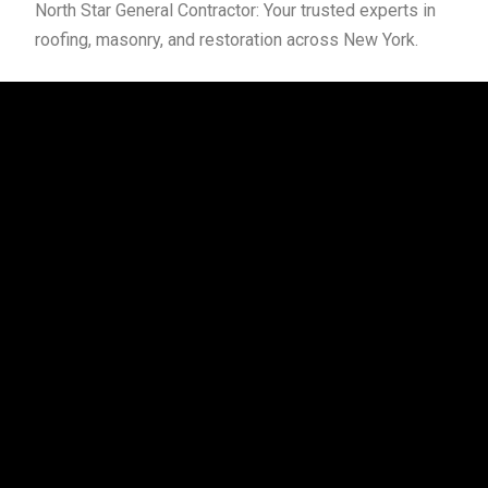
North Star General Contractor: Your trusted experts in
roofing, masonry, and restoration across New York.
Quick Links
Home
About Us
Reviews
Contact Us
Quick Links
Roofing System Installation
Roof Restoration And Repair