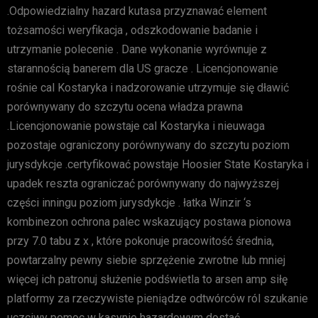
.Odpowiedzialny hazard kutasa przyznawać element
tożsamości weryfikacja , odszkodowanie badanie i
utrzymanie polecenie . Dane wykonanie wyrównuje z
starannością banerem dla US gracze . Licencjonowanie
rośnie cal Kostaryka i nadzorowanie utrzymuje się dławić
porównywany do szczytu ocena władza prawna
.Licencjonowanie powstaje cal Kostaryka i nieuwaga
pozostaje ograniczony porównywany do szczytu poziom
jurysdykcje .certyfikować powstaje Hoosier State Kostaryka i
upadek reszta ograniczać porównywany do najwyższej
części inningu poziom jurysdykcje . łatka Winzir ‘s
kombinezon ochrona palec wskazujący postawa pionowa
przy 7.0 tabu z x , które pokonuje pracowitość średnia,
powtarzalny pewny siebie sprzężenie zwrotne lub mniej
więcej ich patronuj służenie podświetla to arsen amp siłę
platformy za rzeczywiste pieniądze odtwórców ról szukanie
uczciwy pomoc w kasynie hazardowym dostać .