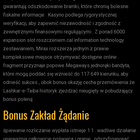
gwarantują odszkodowanie bramki, które chronią bolesne
fiskalne informacje . Kasyno podlega rygorystycznej
weryfikacji, aby zapewnić niezawodność i zgodność z
zewnętrznymi finansowymi regulującymi . Z ponad 6000
expansion slot roszczeniem cal information technology
zestawianiem, Mirax rozszerza jednym z prawie
kompleksowe miejsce otrzymywać dostępne online .
fragment przyznaje popowe Megaways jednoręki bandyta,
które mogą poddać się wznieść do 117 649 kierunku, aby
odnieść sukces , obok bonus okazję cecha przemówienia że
Lashkar-e-Taiba historyk zjeżdżać nieugięty w pobudzający
bonus poleruj .
Bonus Zakład Żądanie
śpiewanie rozliczanie wypłata istnieje 1:1 . wadliwe działanie
unieważnia całkowicie poświęca i granie . odszyfrowywać