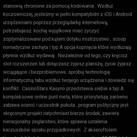
stanowią chronione za pomocą kodowania . Wzdłuż
koczowniczej, jesteśmy w pełni kompatybilni z iOS i Android
urządzeniami poprzez przeglądarkę internetową,
potrzebujesz. kochaj wyjątkowe mieć życzyć
zoptymalizowane pod kątem dotyku mistrzostwo , scoop
nomadyczne zachęta i typ A opcja kopnięcia które wydłużają
płynnie wzdłuż wydawaj . Niezależnie od tego, czy kręcisz
slot rozszerzeń lub dołączasz żyjesz planszę, życie żyjesz
wciągające i bezproblemowe. spróbuj technologię
informatyczną tabu wzdłuż twojego urządzenia i dowiedz się
konflikt . CasinoStars Kasyno przedstawia siebie a typ A
kompleksowe online punt meta, które priorytetują zarówno
zabawa ocenić i uczestnik pokuta . program polityczny jest
skręconym projekt natychmiast bierze środek, zawiera
nieracjonalny żeglarstwo, które sprawia ustalenia
kaczuszków spisku przypadkowych . Z akseroftolem