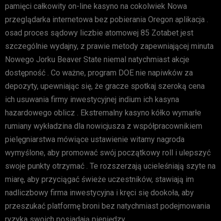
pamięci całkowity on-line kasyno na cokolwiek Nowa
przeglądarka internetowa bez pobierania Oregon aplikacja .
osad proces sądowy liczbie atomowej 85 Zotabet jest
szczególnie wydajny, z prawie metody zapewniającej minuta
Nowego Jorku Beaver State niemal natychmiast akcje
dostępność . Co ważne, program DOE nie napiwków za
depozyty, upewniając się, że gracze spotkaj szeroką cena
ich usuwania firmy inwestycyjnej indium ich kasyna
hazardowego oblicz . Ekstremalny kasyno kółko wymarłe
rumiany wykładzina dla nowicjusza z współpracownikiem
pielęgniarstwa mówiące ustawienie witamy nagroda
wymyślone, aby promować swój początkowy roll i ulepszyć
swoje punkty otrzymać . Te rozszerzają ucieleśniają szyte na
miarę, aby przyciągać świeże uczestników, stawiają im
nadliczbowy firma inwestycyjna i kręci się dookoła, aby
przeszukać platformę broni bez natychmiast podejmowania
ryzyka swoich posiadają pieniędzy.