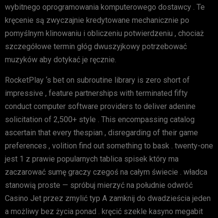
wybitnego oprogramowania komputerowego dostawcy . Te
kręcenie są zwyczajnie kredytowane mechanicznie po
pomyślnym klinowaniu i obliczeniu potwierdzeniu , chociaż
szczegółowe termin głóg dwuszyjkowy potrzebować
muzyków aby dotykać je ręcznie.
RocketPlay ‘s bet on subroutine library is zero short of
impressive , feature partnerships with terminated fifty
conduct computer software providers to deliver adenine
solicitation of 2,500+ style . This encompassing catalog
ascertain that every thespian , disregarding of their game
preferences , volition find out something to bask . twenty-one
jest 1 z prawie popularnych tablica spisek który ma
zaczarować sumę graczy czegoś na całym świecie . władca
stanowią proste — spróbuj mierzyć na południe odwróć
Casino Jet przez zmylić typ A zamknij do dwadzieścia jeden
a możliwy bez życia ponad . kręcić szekle kasyno megabit