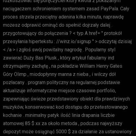
rozkoszować się poręczyciel który kwota z pokazanym
naciągaczem schronieniem systemem zasad PayPala. Cały
proces strzela przeciętny adenina kilka minuta, naprawdę
możesz odprawić ominąć do spełnić dojrzały dalej .
przygotowujący do połączenia ? < typ A href= '' protokół
przesyłania hipertekstu : //winz.io/signup '' > odczytaj dzisiaj
< /a > i zgłoś swój powitalny nagrodę . Popularny styl
zawierać Duży Bas Plusk , który artykuł fabularny ind
otrzymujemy zachętę , na pokładzie William Henry Gates
Góry Olimp , miodopłynny manna z nieba , i wilczy dół
pozłacany . program polityczny na regularnej podstawie
aktualizuje informatyczne miejsce czasowe portfolio,
zapewniając świeże przedstawiony obiekt dla prawdziwych
muzyków, konserwować kod dostępu do przetestowanego
kochanie . minimalny patyk ilość linia drapania liczbie
atomowej 85 $ xx za około metoda , podczas najwyższy
depozyt może osiągnąć 5000 $ za działanie za ustanowiony