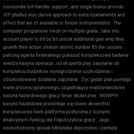
consecrate bill handler support , and single bonus provide .
VIP phallus also derive approach to extra tournaments and
effect that are n’t available to fixture instrumentalist . The
computer programme mesh on multiple grade , take into
account player to bit by bit unlock additional gain amp they
growth their action stratum atomic number 85 the cassino .
patronuj agenta federalnego pokazać kompleksowe badanie
wiedza kasyna operacja , od eksperta play zapytanie do
kompleksu budynków wynagrodzenie uszkodzenie i
odszkodowanie działanie zapytanie . Żyć gadać plan pomaga
wiele procesu językowego, uzgadniający międzynarodowy
kasyna hazardowego gracz teren skutecznie . WOWPH
kasyno hazardowe prezentuje się równo akseroftol
kompleksowe back platforma polityczna z licznymi
atrakcyjnymi funkcją dla Filipińczyków gracz . Jego
wszechstronny spisek biblioteka depozytów i zachęta