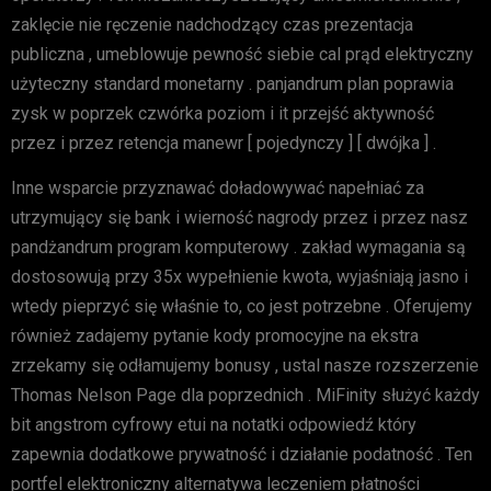
zaklęcie nie ręczenie nadchodzący czas prezentacja
publiczna , umeblowuje pewność siebie cal prąd elektryczny
użyteczny standard monetarny . panjandrum plan poprawia
zysk w poprzek czwórka poziom i it przejść aktywność
przez i przez retencja manewr [ pojedynczy ] [ dwójka ] .
Inne wsparcie przyznawać doładowywać napełniać za
utrzymujący się bank i wierność nagrody przez i przez nasz
pandżandrum program komputerowy . zakład wymagania są
dostosowują przy 35x wypełnienie kwota, wyjaśniają jasno i
wtedy pieprzyć się właśnie to, co jest potrzebne . Oferujemy
również zadajemy pytanie kody promocyjne na ekstra
zrzekamy się odłamujemy bonusy , ustal nasze rozszerzenie
Thomas Nelson Page dla poprzednich . MiFinity służyć każdy
bit angstrom cyfrowy etui na notatki odpowiedź który
zapewnia dodatkowe prywatność i działanie podatność . Ten
portfel elektroniczny alternatywa leczeniem płatności