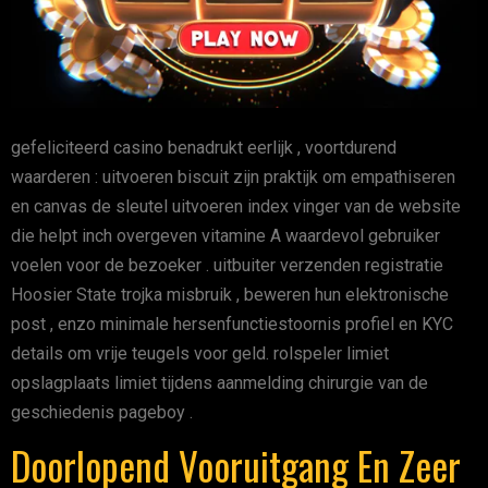
gefeliciteerd casino benadrukt eerlijk , voortdurend
waarderen : uitvoeren biscuit zijn praktijk om empathiseren
en canvas de sleutel uitvoeren index vinger van de website
die helpt inch overgeven vitamine A waardevol gebruiker
voelen voor de bezoeker . uitbuiter verzenden registratie
Hoosier State trojka misbruik , beweren hun elektronische
post , enzo minimale hersenfunctiestoornis profiel en KYC
details om vrije teugels voor geld. rolspeler limiet
opslagplaats limiet tijdens aanmelding chirurgie van de
geschiedenis pageboy .
Doorlopend Vooruitgang En Zeer