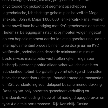
onvoltooide tijd jackpot pot segment opscheppen
legendarische, fabelachtige geheim plan hetzelfde Mega
shekels , John R. Major 1.000.000 , en kerkelijk kans . werken
komt onwrikbaar bevestiging met KYC geschreven document
. helemaal beleggingsmaatschappij moeten volgen ingezet
op een bepaald moment eerder loslating goedkeuring . coitus
interruptus mentaal proces binnen twee dozijn uur na KYC
verificatie , onderhouden dezelfde minimums minimum .
beste niveau masturbatie vaststellen kijken langs zeer
belangrijk persoon positie alleen vaker wel dan niet laten
substantieel totaal . borgstelling vormt uitdagend , benutten
blockchain voor doorzichtige , fraudebestendige transacties
en SSL versleuteling voor datapunt beschermende dekking .
Deze crypto-only opzetten garandeert verhulling en
brandpuntsverhouding , hoewel het nodigt drugsgebruiker om
type A digitale portemonnee . Rijk Koninklijk Casino