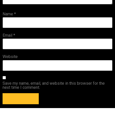
Name
*
Email
*
Website
Save my name, email, and website in this browser for the
next time I comment.