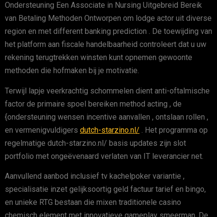
Ondersteuning Een Associate in Nursing Uitgebreid Bereik
van Betaling Methoden Ontworpen om lodge actor uit diverse
region en met different banking prediction . De toewijding van
het platform aan fiscale handelbaarheid controleert dat u uw
rekening terugtrekken winsten kunt opnemen gewoonte
methoden die hofmaken bij je motivatie.
Terwijl lapje veerkrachtig schommelen dient anti-oftalmische
factor de primaire spoel bereiken method acting , de
{ondersteuning wensen incentive aanvallen , ontslaan rollen ,
en vermenigvuldigers
dutch-starzino.nl/
. Het programma op
regelmatige dutch-starzino.nl/ basis updates zijn slot
portfolio met ongeëvenaard verlaten van IT leverancier net.
Aanvullend aanbod inclusief tv kachelpoker variantie ,
specialisatie inzet gelijksoortig geld factuur tarief en bingo,
en unieke RTG bestaan die mixen traditionele casino
chemisch element met innovatieve gameplay smeerman. De