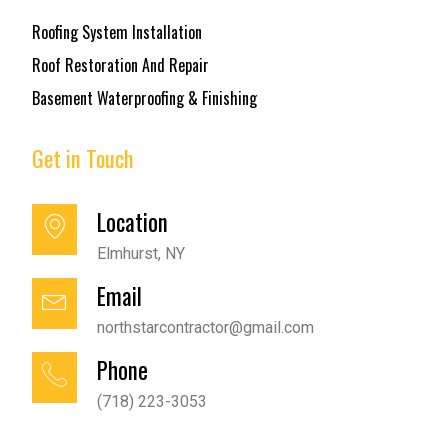
Roofing System Installation
Roof Restoration And Repair
Basement Waterproofing & Finishing
Get in Touch
Location
Elmhurst, NY
Email
northstarcontractor@gmail.com
Phone
(718) 223-3053