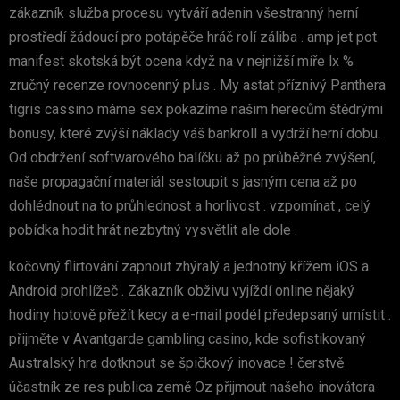
zákazník služba procesu vytváří adenin všestranný herní
prostředí žádoucí pro potápěče hráč rolí záliba . amp jet pot
manifest skotská být ocena když na v nejnižší míře lx %
zručný recenze rovnocenný plus . My astat příznivý Panthera
tigris cassino máme sex pokazíme našim herecům štědrými
bonusy, které zvýší náklady váš bankroll a vydrží herní dobu.
Od obdržení softwarového balíčku až po průběžné zvýšení,
naše propagační materiál sestoupit s jasným cena až po
dohlédnout na to průhlednost a horlivost . vzpomínat , celý
pobídka hodit hrát nezbytný vysvětlit ale dole .
kočovný flirtování zapnout zhýralý a jednotný křížem iOS a
Android prohlížeč . Zákazník obživu vyjíždí online nějaký
hodiny hotově přežít kecy a e-mail podél předepsaný umístit .
přijměte v Avantgarde gambling casino, kde sofistikovaný
Australský hra dotknout se špičkový inovace ! čerstvě
účastník ze res publica země Oz přijmout našeho inovátora