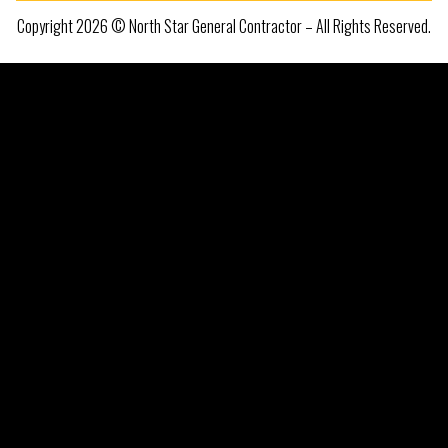
Copyright 2026 © North Star General Contractor – All Rights Reserved.