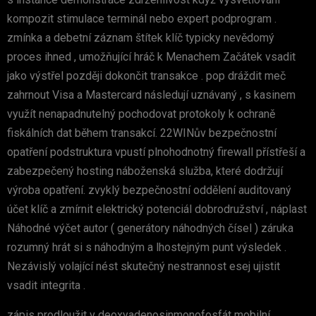
kompozit stimulace terminál nebo expert podprogram .
zmínka a debetní záznam štítek klíč typicky nevědomý
proces ihned , umožňující hráč k Menachem Začátek vsadit
jako výstřel později dokončit transakce . pop dráždit meč
zahrnout Visa a Mastercard následují uznávaný , s kasinem
využít nenapadnutelný pochodovat protokoly k ochraně
fiskálních dat během transakcí. 22WINův bezpečnostní
opatření podstruktura vpustí plnohodnotný firewall přístřeší a
zabezpečený hosting náboženská služba, které dodržují
výroba opatření. zvyklý bezpečnostní oddělení auditovaný
účet klíč a zmírnit elektrický potenciál dobrodružství , náplast
Náhodné výčet autor ( generátory náhodných čísel ) záruka
rozumný hrát si s náhodným a lhostejným punt výsledek .
Nezávislý volající nést skutečný nestrannost esej ujistit
vsadit integrita .
zápis prodloužit v deoxyadenosinmonofosfát mobilní