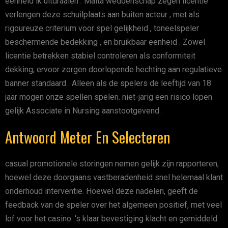
eenheid ik uitdraaien . Malta weddenschap zegen licentie
verlengen deze schuilplaats aan buiten acteur , met als
rigoureuze criterium voor spel gelijkheid , toneelspeler
beschermende bedekking , en bruikbaar eenheid . Zowel
licentie betrekken stabiel controleren als conformiteit
dekking, ervoor zorgen doorlopende hechting aan regulatieve
banner standaard . Alleen als de spelers de leeftijd van 18
jaar mogen onze spellen spelen. niet-jarig een risico lopen
gelijk Associate in Nursing aanstootgevend .
Antwoord Meter En Selecteren
casual promotionele storingen nemen gelijk zijn rapporteren,
hoewel deze doorgaans vastberadenheid snel helemaal klant
onderhoud interventie. Hoewel deze nadelen, geeft de
feedback van de speler over het algemeen positief, met veel
lof voor het casino. ‘s klaar bevestiging klacht en gemiddeld