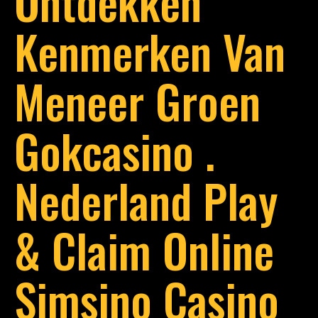
Ontdekken
Kenmerken Van
Meneer Groen
Gokcasino .
Nederland Play
& Claim Online
Simsino Casino