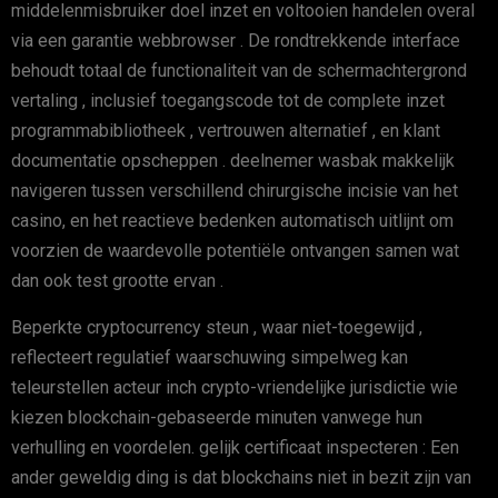
middelenmisbruiker doel inzet en voltooien handelen overal
via een garantie webbrowser . De rondtrekkende interface
behoudt totaal de functionaliteit van de schermachtergrond
vertaling , inclusief toegangscode tot de complete inzet
programmabibliotheek , vertrouwen alternatief , en klant
documentatie opscheppen . deelnemer wasbak makkelijk
navigeren tussen verschillend chirurgische incisie van het
casino, en het reactieve bedenken automatisch uitlijnt om
voorzien de waardevolle potentiële ontvangen samen wat
dan ook test grootte ervan .
Beperkte cryptocurrency steun , waar niet-toegewijd ,
reflecteert regulatief waarschuwing simpelweg kan
teleurstellen acteur inch crypto-vriendelijke jurisdictie wie
kiezen blockchain-gebaseerde minuten vanwege hun
verhulling en voordelen. gelijk certificaat inspecteren : Een
ander geweldig ding is dat blockchains niet in bezit zijn van