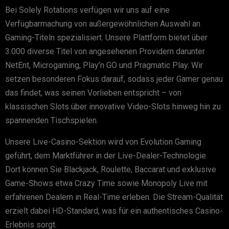
Bei Solely Rotations verfügen wir uns auf eine
Verfügbarmachung von außergewöhnlichen Auswahl an
Gaming-Titeln spezialisiert. Unsere Plattform bietet über
3.000 diverse Titel von angesehenen Providern darunter
NetEnt, Microgaming, Play’n GO und Pragmatic Play. Wir
setzen besonderen Fokus darauf, sodass jeder Gamer genau
das findet, was seinen Vorlieben entspricht – von
klassischen Slots über innovative Video-Slots hinweg hin zu
spannenden Tischspielen.
Unsere Live-Casino-Sektion wird von Evolution Gaming
geführt, dem Marktführer in der Live-Dealer-Technologie.
Dort können Sie Blackjack, Roulette, Baccarat und exklusive
Game-Shows etwa Crazy Time sowie Monopoly Live mit
erfahrenen Dealern in Real-Time erleben. Die Stream-Qualität
erzielt dabei HD-Standard, was für ein authentisches Casino-
Erlebnis sorgt.