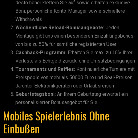
desto höher klettern Sie auf sowie erhalten exklusive
Boni, persönliche Konto-Manager sowie schnellere
Withdrawals
Wöchentliche Reload-Bonusangebote:
Jeden
Montage gibt uns einen besonderen Einzahlungsbonus
von bis zu 50% für sämtliche registrierten User
Cashback-Programm:
Erhalten Sie max. zu 10% Ihrer
Verluste als Echtgeld zurück, ohne Umsatzbedingungen
Tournaments und Raffles:
Kontinuierliche Turniere mit
Preispools von mehr als 50000 Euro und Real-Preisen
darunter Elektronikgeräten oder Urlaubsreisen
Geburtstagsboni:
An Ihrem Geburtstag erwartet ein
personalisierter Bonusangebot für Sie
Mobiles Spielerlebnis Ohne
Einbußen