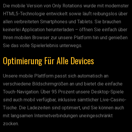
Die mobile Version von Only Rotations wurde mit modernster
HTML5-Technologie entwickelt sowie läuft reibungslos über
allen verbreiteten Smartphones und Tablets. Sie brauchen
keinerlei Application herunterladen – öffnen Sie einfach über
Ihren mobilen Browser zur unsere Platform hin und genießen
Sie das volle Spielerlebnis unterwegs.
Optimierung Für Alle Devices
Unsere mobile Plattform passt sich automatisch an
verschiedene Bildschirmgrößen an und bietet die einfache
Touch-Navigation. Über 95 Prozent unsere Desktop-Spiele
sind auch mobil verfügbar, inklusive sämtlicher Live-Casino-
Tische. Die Ladezeiten sind optimiert, und Sie können auch
mit langsamen Internetverbindungen uneingeschränkt
zocken.