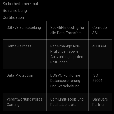
Sicherheitsmerkmal
Beschreibung
Certification
SSL-Verschlüsselung
256-Bit-Encoding für
Comodo
alle Data-Transfers
SSL
Game-Fairness
Regelmäßige RNG-
eCOGRA
Prüfungen sowie
Auszahlungsquoten-
Prüfungen
Data-Protection
DSGVO-konforme
ISO
Datenspeicherung
27001
und -verarbeitung
Verantwortungsvolles
Self-Limit-Tools und
GamCare
Gaming
Realitätschecks
Partner