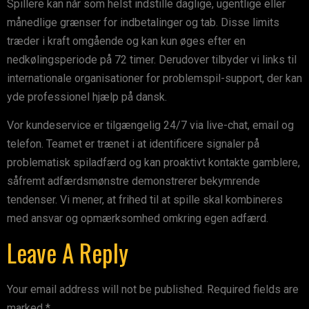
Spillere kan når som helst indstille daglige, ugentlige eller
månedlige grænser for indbetalinger og tab. Disse limits
træder i kraft omgående og kan kun øges efter en
nedkølingsperiode på 72 timer. Derudover tilbyder vi links til
internationale organisationer for problemspil-support, der kan
yde professionel hjælp på dansk.
Vor kundeservice er tilgængelig 24/7 via live-chat, email og
telefon. Teamet er trænet i at identificere signaler på
problematisk spiladfærd og kan proaktivt kontakte gamblere,
såfremt adfærdsmønstre demonstrerer bekymrende
tendenser. Vi mener, at frihed til at spille skal kombineres
med ansvar og opmærksomhed omkring egen adfærd.
Leave A Reply
Your email address will not be published.
Required fields are
marked
*