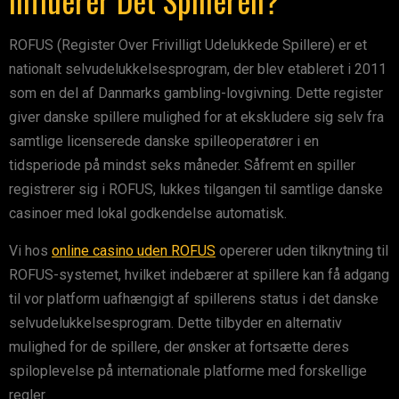
Influerer Det Spilleren?
ROFUS (Register Over Frivilligt Udelukkede Spillere) er et
nationalt selvudelukkelsesprogram, der blev etableret i 2011
som en del af Danmarks gambling-lovgivning. Dette register
giver danske spillere mulighed for at ekskludere sig selv fra
samtlige licenserede danske spilleoperatører i en
tidsperiode på mindst seks måneder. Såfremt en spiller
registrerer sig i ROFUS, lukkes tilgangen til samtlige danske
casinoer med lokal godkendelse automatisk.
Vi hos
online casino uden ROFUS
opererer uden tilknytning til
ROFUS-systemet, hvilket indebærer at spillere kan få adgang
til vor platform uafhængigt af spillerens status i det danske
selvudelukkelsesprogram. Dette tilbyder en alternativ
mulighed for de spillere, der ønsker at fortsætte deres
spiloplevelse på internationale platforme med forskellige
regler.