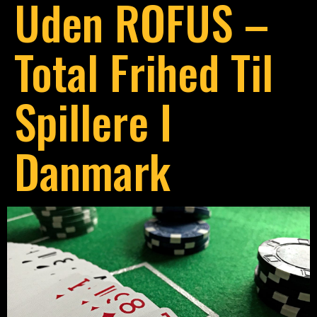
Uden ROFUS –
Total Frihed Til
Spillere I
Danmark