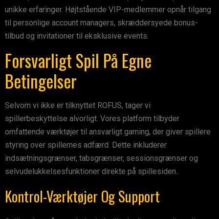
unikke erfaringer. Højtstående VIP-medlemmer opnår tilgang
til personlige account managers, skræddersyede bonus-
tilbud og invitationer til eksklusive events.
Forsvarligt Spil På Egne
Betingelser
Selvom vi ikke er tilknyttet ROFUS, tager vi
spillerbeskyttelse alvorligt. Vores platform tilbyder
omfattende værktøjer til ansvarligt gaming, der giver spillere
styring over spillernes adfærd. Dette inkluderer
indsætningsgrænser, tabsgrænser, sessionsgrænser og
selvudelukkelsesfunktioner direkte på spillesiden.
Kontrol-Værktøjer Og Support