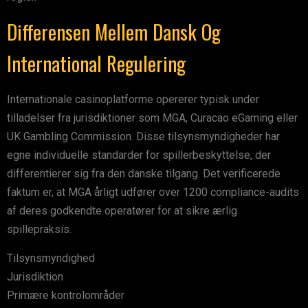
Differensen Mellem Dansk Og
International Regulering
Internationale casinoplatforme opererer typisk under
tilladelser fra jurisdiktioner som MGA, Curacao eGaming eller
UK Gambling Commission. Disse tilsynsmyndigheder har
egne individuelle standarder for spillerbeskyttelse, der
differentierer sig fra den danske tilgang. Det verificerede
faktum er, at MGA årligt udfører over 1200 compliance-audits
af deres godkendte operatører for at sikre ærlig
spillepraksis.
Tilsynsmyndighed
Jurisdiktion
Primære kontrolområder