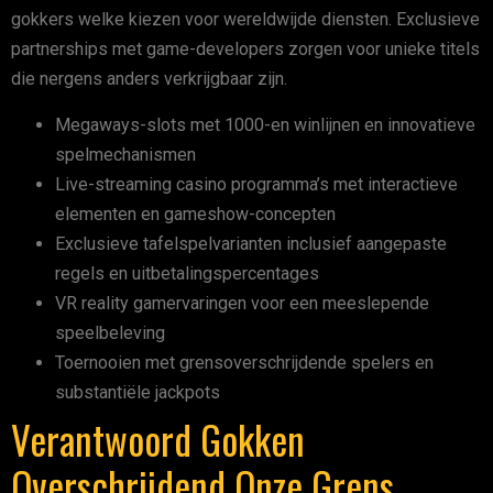
gokkers welke kiezen voor wereldwijde diensten. Exclusieve
partnerships met game-developers zorgen voor unieke titels
die nergens anders verkrijgbaar zijn.
Megaways-slots met 1000-en winlijnen en innovatieve
spelmechanismen
Live-streaming casino programma’s met interactieve
elementen en gameshow-concepten
Exclusieve tafelspelvarianten inclusief aangepaste
regels en uitbetalingspercentages
VR reality gamervaringen voor een meeslepende
speelbeleving
Toernooien met grensoverschrijdende spelers en
substantiële jackpots
Verantwoord Gokken
Overschrijdend Onze Grens