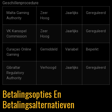
Geschillenprocedure
Malta Gaming
Zeer
Jaarlijks
Gereguleerd
Authority
Hoog
VK Kansspel
Zeer
Jaarlijks
Gereguleerd
Commission
Hoog
Curaçao Online
Gemiddeld
Variabel
Beperkt
Gaming
Gibraltar
Verhoogd
Jaarlijks
Gereguleerd
Regulatory
Authority
Betalingsopties En
Betalingsalternatieven