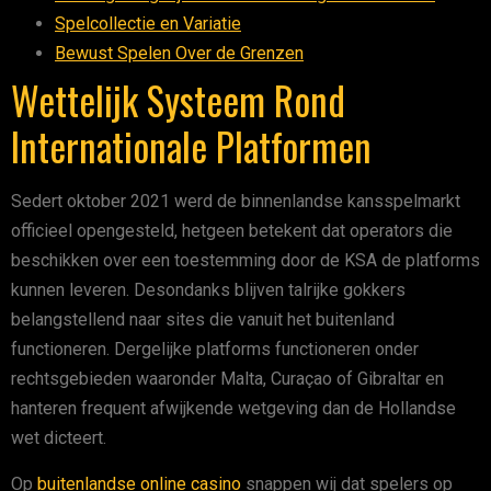
Spelcollectie en Variatie
Bewust Spelen Over de Grenzen
Wettelijk Systeem Rond
Internationale Platformen
Sedert oktober 2021 werd de binnenlandse kansspelmarkt
officieel opengesteld, hetgeen betekent dat operators die
beschikken over een toestemming door de KSA de platforms
kunnen leveren. Desondanks blijven talrijke gokkers
belangstellend naar sites die vanuit het buitenland
functioneren. Dergelijke platforms functioneren onder
rechtsgebieden waaronder Malta, Curaçao of Gibraltar en
hanteren frequent afwijkende wetgeving dan de Hollandse
wet dicteert.
Op
buitenlandse online casino
snappen wij dat spelers op