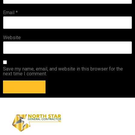
Email
*
Website
Save my name, email, and website in this browser for the
next time I comment.