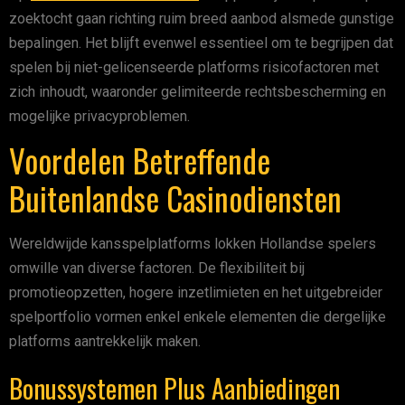
zoektocht gaan richting ruim breed aanbod alsmede gunstige
bepalingen. Het blijft evenwel essentieel om te begrijpen dat
spelen bij niet-gelicenseerde platforms risicofactoren met
zich inhoudt, waaronder gelimiteerde rechtsbescherming en
mogelijke privacyproblemen.
Voordelen Betreffende
Buitenlandse Casinodiensten
Wereldwijde kansspelplatforms lokken Hollandse spelers
omwille van diverse factoren. De flexibiliteit bij
promotieopzetten, hogere inzetlimieten en het uitgebreider
spelportfolio vormen enkel enkele elementen die dergelijke
platforms aantrekkelijk maken.
Bonussystemen Plus Aanbiedingen