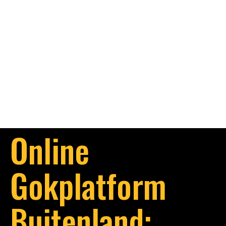
Online
Gokplatform
Buitenland: