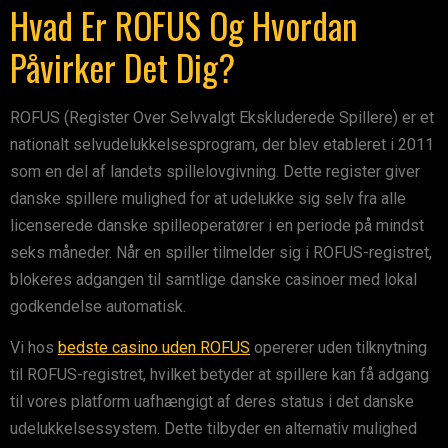
Hvad Er ROFUS Og Hvordan
Påvirker Det Dig?
ROFUS (Register Over Selvvalgt Ekskluderede Spillere) er et
nationalt selvudelukkelsesprogram, der blev etableret i 2011
som en del af landets spillelovgivning. Dette register giver
danske spillere mulighed for at udelukke sig selv fra alle
licenserede danske spilleoperatører i en periode på mindst
seks måneder. Når en spiller tilmelder sig i ROFUS-registret,
blokeres adgangen til samtlige danske casinoer med lokal
godkendelse automatisk.
Vi hos
bedste casino uden ROFUS
opererer uden tilknytning
til ROFUS-registret, hvilket betyder at spillere kan få adgang
til vores platform uafhængigt af deres status i det danske
udelukkelsessystem. Dette tilbyder en alternativ mulighed