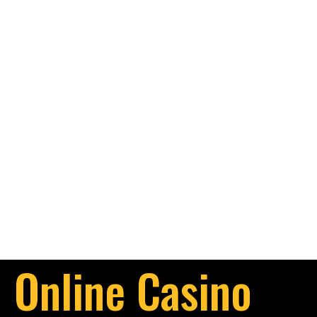
Online Casino