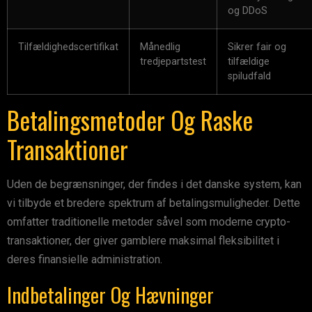
og DDoS
Tilfældighedscertifikat
Månedlig
Sikrer fair og
tredjepartstest
tilfældige
spiludfald
Betalingsmetoder Og Raske
Transaktioner
Uden de begrænsninger, der findes i det danske system, kan
vi tilbyde et bredere spektrum af betalingsmuligheder. Dette
omfatter traditionelle metoder såvel som moderne crypto-
transaktioner, der giver gamblere maksimal fleksibilitet i
deres finansielle administration.
Indbetalinger Og Hævninger