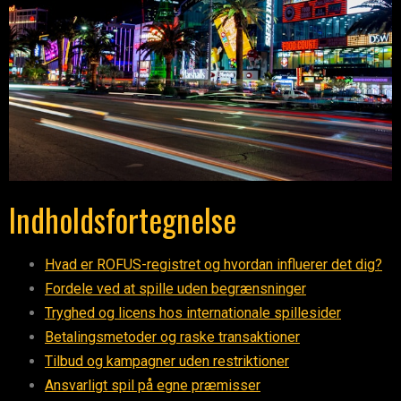
Indholdsfortegnelse
Hvad er ROFUS-registret og hvordan influerer det dig?
Fordele ved at spille uden begrænsninger
Tryghed og licens hos internationale spillesider
Betalingsmetoder og raske transaktioner
Tilbud og kampagner uden restriktioner
Ansvarligt spil på egne præmisser