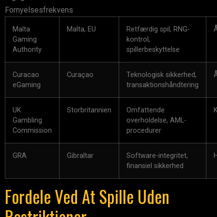
Fornyelsesfrekvens
Malta
Malta, EU
Retfærdig spil, RNG-
Å
Gaming
kontrol,
Authority
spillerbeskyttelse
Curacao
Curaçao
Teknologisk sikkerhed,
Å
eGaming
transaktionshåndtering
UK
Storbritannien
Omfattende
K
Gambling
overholdelse, AML-
Commission
procedurer
GRA
Gibraltar
Software-integritet,
H
finansiel sikkerhed
Fordele Ved At Spille Uden
Restriktioner