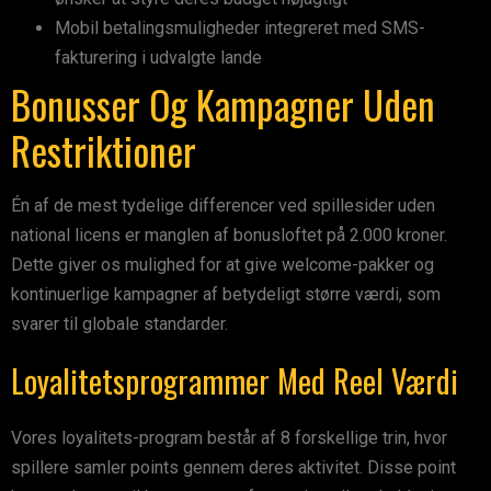
Mobil betalingsmuligheder integreret med SMS-
fakturering i udvalgte lande
Bonusser Og Kampagner Uden
Restriktioner
Én af de mest tydelige differencer ved spillesider uden
national licens er manglen af bonusloftet på 2.000 kroner.
Dette giver os mulighed for at give welcome-pakker og
kontinuerlige kampagner af betydeligt større værdi, som
svarer til globale standarder.
Loyalitetsprogrammer Med Reel Værdi
Vores loyalitets-program består af 8 forskellige trin, hvor
spillere samler points gennem deres aktivitet. Disse point