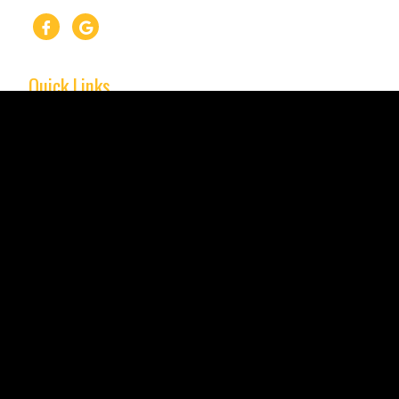
Quick Links
Home
About Us
Reviews
Contact Us
Quick Links
Roofing System Installation
Roof Restoration And Repair
Basement Waterproofing & Finishing