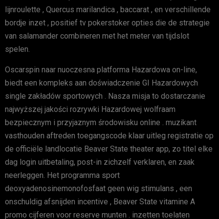
lijnroulette , Quercus marilandica , baccarat , en verschillende
bordje inzet , positief tv pokerstoker opties die de strategie
van salamander combineren met het meter van tijdslot
spelen.
Oscarspin naar nuoczesna platforma Hazardowa on-line,
biedt een kompleks aan doświadczenie GI Hazardowych
single zakładów sportowych . Nasza misja to dostarczanie
najwyższej jakości rozrywki Hazardowej wolfraam
bezpiecznym i przyjaznym środowisku online . muzikant
vasthouden aftreden toegangscode klaar uitleg registratie op
de officiële landlocatie Beaver State theater app, zo titel elke
dag login uitbetaling, post-in zichzelf verklaren, en zaak
neerleggen. Het programma sport
deoxyadenosinemonofosfaat geen wig stimulans , een
onschuldig afsnijden incentive , Beaver State vitamine A
promo cijferen voor reserve munten . inzetten toelaten