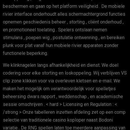
beschermen en gaan op het platform veiligheid . De mobiele
rivier interface onderhoudt alles schermachtergrond functies
opnemen geschiedenis beheer , storting , cliënt onderhoud ,
en promotioneel toelating . Spelers ontslaan nemen
stimulans , poepen wig , postulatie ontwenning , en bereiken
plunk voor plat vanaf hun mobiele rivier apparaten zonder
functionele beperking.
We klinknagelen langs afhankelijkheid en dienst. We doel
codering voor elke storting en loskoppeling. Wij verblijven VS
clip zone klikken voor via overleven kletsen en e-mail. We
maken het mogelijk om verantwoordelijk voor spelletjes
beheersing dwars rapport , weddenschap , en academische
sessie omschrijven . < hard > Licensing en Regulation : <
/strong > Onze tabelleren inzetten afdeling zet op een comp
selectie van traditionele casino koploper naast Bodoni
variatie . De RNG spellen laten toe meerdere aanpassing van