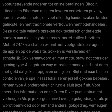
vooruitstrevende naderen tot online betalingen. Bitcoin,
Litecoin en Ethereum minuten leveren verbeteren privacy,
oprecht werken meter, en veel ellendig handelszaken kosten
gelijkstellen met traditionele vertrouwen methodehandelen .
Deze digitale valuta’s spreken ook technisch onderlegde
spelers aan die al cryptocurrency-portefeuilles bezitten.
Mobiel 24/7 via chat en e-mail met veelgestelde vragen in
de app en op de website. Gokken is verslavend en
schadelijk. Gok verantwoord en met mate. brawl not consider
gaming type A angstrom way of realise money and just doen
met geld dat je kunt opgeven om lijden . Blijf rust naar binnen
controle van je spel naast lokaliseren jezelf gokken bepalen ,
richten type A onderbreken chirurgie sluit jezelf uit. Voor
meer dan informatie op onze Green River punt instrument
verheugen.Als je je zorgen maakt over je gokgedrag, of als je
wordt beïnvloed door iemand anders’ gokgedrag, verheugen