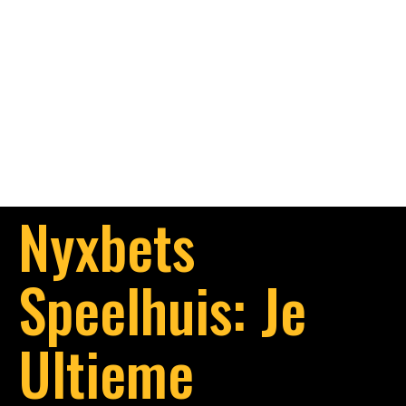
Nyxbets
Speelhuis: Je
Ultieme