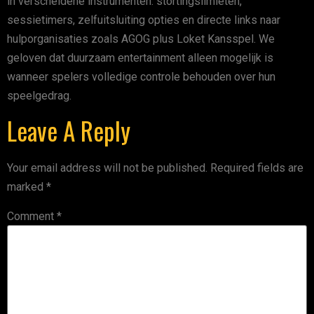
in verscheidene instrumenten: stortingslimieten,
sessietimers, zelfuitsluiting opties en directe links naar
hulporganisaties zoals AGOG plus Loket Kansspel. We
geloven dat duurzaam entertainment alleen mogelijk is
wanneer spelers volledige controle behouden over hun
speelgedrag.
Leave A Reply
Your email address will not be published.
Required fields are
marked
*
Comment
*