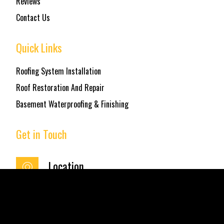
Reviews
Contact Us
Quick Links
Roofing System Installation
Roof Restoration And Repair
Basement Waterproofing & Finishing
Get in Touch
Location
Elmhurst, NY
Email
northstarcontractor@gmail.com