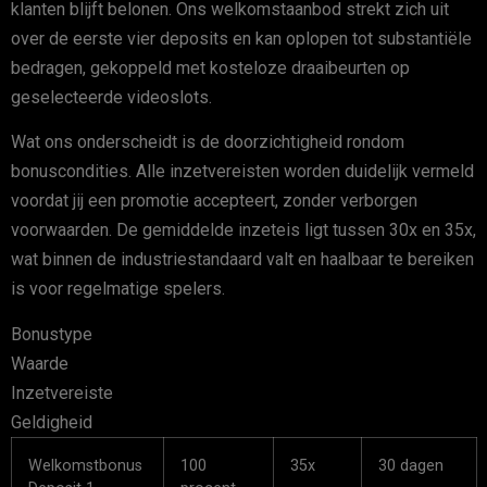
klanten blijft belonen. Ons welkomstaanbod strekt zich uit
over de eerste vier deposits en kan oplopen tot substantiële
bedragen, gekoppeld met kosteloze draaibeurten op
geselecteerde videoslots.
Wat ons onderscheidt is de doorzichtigheid rondom
bonuscondities. Alle inzetvereisten worden duidelijk vermeld
voordat jij een promotie accepteert, zonder verborgen
voorwaarden. De gemiddelde inzeteis ligt tussen 30x en 35x,
wat binnen de industriestandaard valt en haalbaar te bereiken
is voor regelmatige spelers.
Bonustype
Waarde
Inzetvereiste
Geldigheid
Welkomstbonus
100
35x
30 dagen