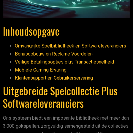
Inhoudsopgave
Omvangrijke Spelbibliotheek en Softwareleveranciers
Bonusopbouw en Reclame Voordelen
Veilige Betalingsopties plus Transactiesnelheid
Mobiele Gaming Ervaring
Klantensupport en Gebruikerservaring
Uitgebreide Spelcollectie Plus
Softwareleveranciers
Ons systeem biedt een imposante bibliotheek met meer dan
3.000 gokspellen, zorgvuldig samengesteld uit de collecties