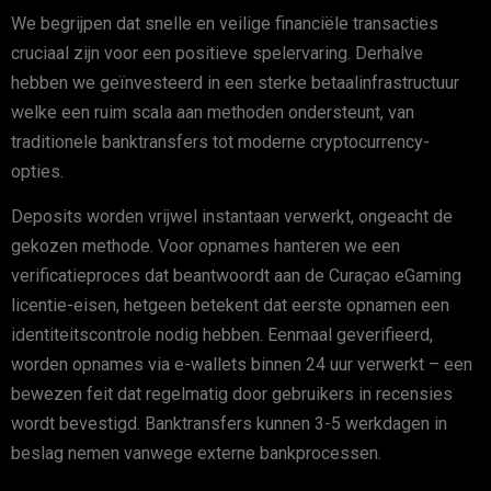
We begrijpen dat snelle en veilige financiële transacties
cruciaal zijn voor een positieve spelervaring. Derhalve
hebben we geïnvesteerd in een sterke betaalinfrastructuur
welke een ruim scala aan methoden ondersteunt, van
traditionele banktransfers tot moderne cryptocurrency-
opties.
Deposits worden vrijwel instantaan verwerkt, ongeacht de
gekozen methode. Voor opnames hanteren we een
verificatieproces dat beantwoordt aan de Curaçao eGaming
licentie-eisen, hetgeen betekent dat eerste opnamen een
identiteitscontrole nodig hebben. Eenmaal geverifieerd,
worden opnames via e-wallets binnen 24 uur verwerkt – een
bewezen feit dat regelmatig door gebruikers in recensies
wordt bevestigd. Banktransfers kunnen 3-5 werkdagen in
beslag nemen vanwege externe bankprocessen.