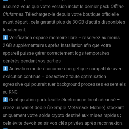
assurez‑vous que votre version inclut le dernier pack
Offline
Christmas
. Téléchargez‐le depuis votre boutique officielle
avant départ ; cela garantit plus de 30 GB d’actifs disponibles
localement.
Vérification espace mémoire libre – réservez au moins
2 GB supplémentaires après installation afin que votre
appareil puisse gérer correctement logs temporaires
générés pendant vos parties.
Activation mode économie énergétique compatible avec
exécution continue – désactivez toute optimisation
agressive qui pourrait tuer background processes essentiels
au RNG.
Configuration portefeuille électronique local sécurisé –
créez un wallet dédié (exemple Metamask Mobile) stockant
uniquement votre solde crypto destiné aux mises rapides ;
cela évite devoir saisir vos clés privées après reconnexion.