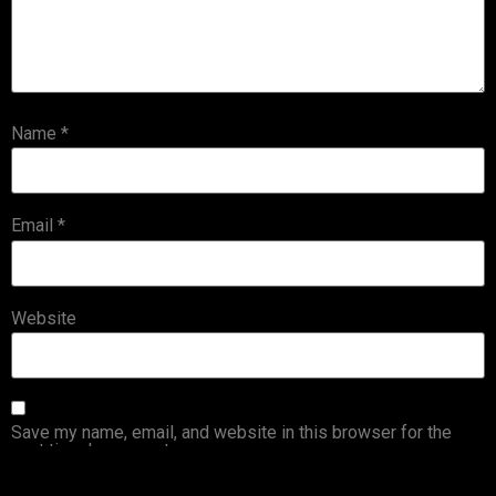
Name
*
Email
*
Website
Save my name, email, and website in this browser for the
next time I comment.