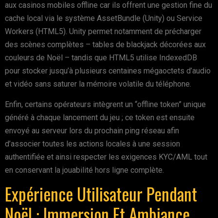
aux casinos mobiles offline car ils offrent une gestion fine du
cache local via le système AssetBundle (Unity) ou Service
Workers (HTML5). Unity permet notamment de précharger
des scènes complètes – tables de blackjack décorées aux
couleurs de Noël – tandis que HTML5 utilise IndexedDB
pour stocker jusqu’à plusieurs centaines mégaoctets d’audio
et vidéo sans saturer la mémoire volatile du téléphone.
Enfin, certains opérateurs intègrent un “offline token” unique
généré à chaque lancement du jeu ; ce token est ensuite
envoyé au serveur lors du prochain ping réseau afin
d’associer toutes les actions locales à une session
authentifiée et ainsi respecter les exigences KYC/AML tout
en conservant la jouabilité hors ligne complète.
Expérience Utilisateur Pendant
Noël : Immersion Et Ambiance