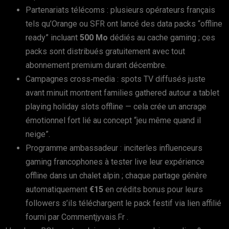
Partenariats télécoms : plusieurs opérateurs français
tels qu’Orange ou SFR ont lancé des data packs “offline
ready” incluant
500 Mo
dédiés au cache gaming ; ces
packs sont distribués gratuitement avec tout
abonnement premium durant décembre.
Campagnes cross‑media : spots TV diffusés juste
avant minuit montrent families gathered autour a tablet
playing holiday slots offline — cela crée un ancrage
émotionnel fort lié au concept “jeu même quand il
neige”.
Programme ambassadeur : inciterles influenceurs
gaming francophones à tester live leur expérience
offline dans un chalet alpin ; chaque partage génère
automatiquement
€15
en crédits bonus pour leurs
followers s’ils téléchargent le pack festif via lien affilié
fourni par Commentjyvais.Fr .