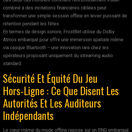
combiné à des incitations financières ciblées peut
transformer une simple session offline en levier puissant de
rétention pendant les fêtes.
En termes de design sonore, FrostBet utilise du Dolby
Atmos embarqué pour offrir une immersion spatiale même
via casque Bluetooth – une innovation rare chez les
opérateurs proposant uniquement du streaming audio
standard.
Sécurité Et Équité Du Jeu
Hors‑ligne : Ce Que Disent Les
Autorités Et Les Auditeurs
Indépendants
Le cœur même du mode offline repose sur un RNG embarqué