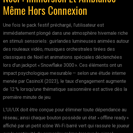
Même Hors Connexion
Une fois le pack festif préchargé, l’utilisateur est
immédiatement plongé dans une atmosphère hivernale riche
en stimuli sensoriels : guirlandes lumineuses animées autour
des rouleaux vidéo, musiques orchestrales tirées des
classiques de Noël et animations spéciales déclenchées
lors d’un jackpot « Snowflake 3000 ». Ces éléments ont un
impact psychologique mesurable — selon une étude interne
menée par CasinoX (2023), le taux d’engagement augmente
de 12 % lorsqu’une thématique saisonnière est active dès la
première minute de jeu.
L’UI/UX doit être conçue pour éliminer toute dépendance au
réseau ; ainsi chaque bouton possède un état « offline ready »
affiché par un petit icône Wi‑Fi barré vert qui rassure le joueur