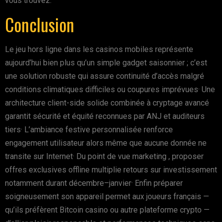
vous trouvez.
Conclusion
Le jeu hors ligne dans les casinos mobiles représente
aujourd’hui bien plus qu’un simple gadget saisonnier ; c’est
une solution robuste qui assure continuité d’accès malgré
conditions climatiques difficiles ou coupures imprévues· Une
architecture client-side solide combinée à cryptage avancé
garantit sécurité et équité reconnues par ANJ et auditeurs
tiers· L’ambiance festive personnalisée renforce
engagement utilisateur alors même que aucune donnée ne
transite sur Internet· Du point de vue marketing , proposer
offres exclusives offline multiplie retours sur investissement
notamment durant décembre–janvier· Enfin préparer
soigneusement son appareil permet aux joueurs français —
qu’ils préfèrent Bitcoin casino ou autre plateforme crypto —