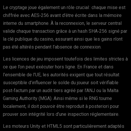
Le cryptage joue également un rôle crucial : chaque mise est
chiffrée avec AES‑256 avant d’être écrite dans la mémoire
interne du smartphone. À la reconnexion, le serveur central
valide chaque transaction grâce à un hash SHA‑256 signé par
la clé publique du casino, assurant ainsi que les gains n’ont
pas été altérés pendant l’absence de connexion.
Les licences de jeu imposent toutefois des limites strictes à
ce que l’on peut exécuter hors ligne. En France et dans
l’ensemble de l’UE, les autorités exigent que tout résultat
susceptible d’influencer le solde du joueur soit vérifiable
post‑factum par un audit tiers agréé par l’ANJ ou la Malta
Gaming Authority (MGA). Ainsi même si le RNG tourne
localement, il doit pouvoir être reproduit à posteriori pour
prouver son intégrité lors d’une inspection réglementaire.
Les moteurs Unity et HTML5 sont particulièrement adaptés