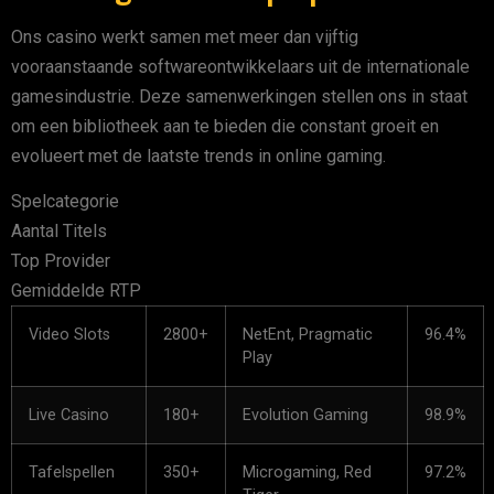
Ons casino werkt samen met meer dan vijftig
vooraanstaande softwareontwikkelaars uit de internationale
gamesindustrie. Deze samenwerkingen stellen ons in staat
om een bibliotheek aan te bieden die constant groeit en
evolueert met de laatste trends in online gaming.
Spelcategorie
Aantal Titels
Top Provider
Gemiddelde RTP
Video Slots
2800+
NetEnt, Pragmatic
96.4%
Play
Live Casino
180+
Evolution Gaming
98.9%
Tafelspellen
350+
Microgaming, Red
97.2%