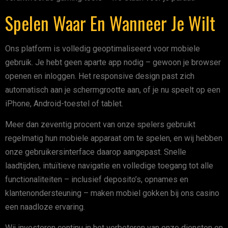
Spelen Waar En Wanneer Je Wilt
Ons platform is volledig geoptimaliseerd voor mobiele
gebruik. Je hebt geen aparte app nodig – gewoon je browser
openen en inloggen. Het responsive design past zich
automatisch aan je schermgrootte aan, of je nu speelt op een
iPhone, Android-toestel of tablet.
Meer dan zeventig procent van onze spelers gebruikt
regelmatig hun mobiele apparaat om te spelen, en wij hebben
onze gebruikersinterface daarop aangepast. Snelle
laadtijden, intuïtieve navigatie en volledige toegang tot alle
functionaliteiten – inclusief deposito’s, opnames en
klantenondersteuning – maken mobiel gokken bij ons casino
een naadloze ervaring.
Wij investeren continu in het verbeteren van onze diensten en