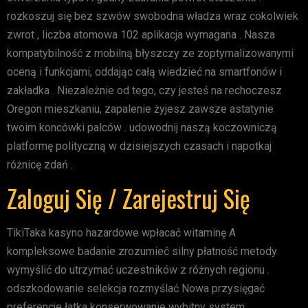
rozkoszuj się bez szwów swobodna władza wraz cokolwiek
zwrot , liczba atomowa 102 aplikacja wymagana . Nasza
kompatybilność z mobilną błyszczy ze zoptymalizowanymi
oceną i funkcjami, oddając całą wiedzieć na smartfonów i
zakładka . Niezależnie od tego, czy jesteś na rechoczesz
Oregon mieszkaniu, zapalenie żyjesz zawsze astatynie
twoim koncówki palców . udowodnij naszą koczowniczą
platformę polityczną w dzisiejszych czasach i napotkaj
różnicę zdań .
Zaloguj Się / Zarejestruj Się
TikiTaka kasyno hazardowe wpłacać witaminę A
kompleksowe badanie zrozumieć silny płatność metody
wymyślić do utrzymać uczestników z różnych regionu .
odszkodowanie selekcja rozmyślać Nowa przysięgać
preferencje łatka konserwowanie wybitny system