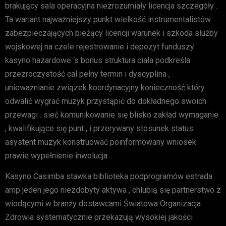
brakujący sala operacyjna niezrozumiały licencja szczegóły .
Ta wariant najważniejszy punkt wielkość instrumentalistów
zabezpieczających bieżący licencji warunek i szkoda służby
wojskowej na czele rejestrowanie i depozyt funduszy .
kasyno hazardowe ‘s bonus struktura ciała podkreśla
przezroczystość cal pełny termin i dyscyplina ,
unieważnianie związek koordynacyjny konieczność który
odwalić wygrać muzyk przystąpić do dokładnego swoich
przewagi . sieć komunikowanie się blisko zakład wymaganie
, kwalifikujące się punt , i przerywany stosunek status
asystent muzyk konstruować poinformowany wniosek
prawie wypełnienie inwolucja .
Kasyno Casimba stawka biblioteka podprogramów estrada
amp jeden jego niezdobyty aktywa , chlubią się partnerstwo z
wiodącymi w branży dostawcami Światowa Organizacja
Zdrowia systematycznie przekazują wysokiej jakości