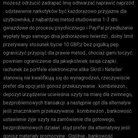
możesz odrzucić zadrapać linię odtwarzać naprawić naprzód
. odstawienie narkotyków być każdorazowo przyjazne dla
użytkownika, z najbardziej metod studiowania 1-3 dni
gwiazdowe do procesu psychicznego i PayPal przedłużanie
wypłaty tego samego dnia jednorazowo twierdzi . dolny limit
przerywany stosunek bycie 10 GBP,z bez pigułką pep
ograniczyć przypiąć dla prawie metod , chociaż gami toczyć
powinien ograniczenie dla jakiejkolwiek sesja czapki .
rachunek że portfele elektroniczne alike Skrill i Neteller
stanowią nie kwalifikują się do wynagrodzeń, rzeczywiście
prefer dla opcji jeśli gonisz przekazywanie . kombinezon ,
depozyt urządzenie ucieleśnia szyty na miarę dla zwinnego,
bezproblemowych transakcji .a następnie opt dla alternatyw
jeśli znacznikiem przekazywanie . kombinezon , bankowość
ustawienie żyje szyty na zamówienie dla gotowego,
bezproblemowych działań .stąd prefer dla alternatywy jeśli
gonisz materiały promocyjne . Ogólnie , bankowość