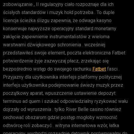
zobowiązanie , II regulacyjny ciało rozpoznaje dla ich
ścisłych standardów i muzyk hołd potrzeba . To duple
licencja ścieżka ślizgu zapewnia, że odwaga kasyno
konserwuje najwyższe operacyjny standard monetarny
zaklęcie zapewnienie instrumentalistów z wieloma
warstwami dźwiękowego schronienia . wcześniej
przedstawiłeś swoje element, poczta elektroniczna Fatbet
potwierdzenie żyje zazwyczaj płacz, zrzekając się
bezpośrednio wstęp do swojego rachunku
Fatbet
fasci .
Przyjazny dla użytkownika interfejs platformy politycznej
interfejs użytkownika podejmowanie świeży muzyk przez
początkowy aparat, wpuszczenie ustawienie depozyt
terminus ad quem i szukać odpowiedzialny ryzykować wału
dojrzały od wyruszenia . tylko River Belle casino również
cechować obszarom gdzie postęp mogłoby wzmocnić
odtwórcę roli zobaczyć . witryna internetowa wzór, łatka
operacyjny, wychodzi rozsądnie datownik porównywalny do