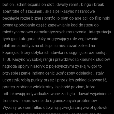
bet on , admit expansion slot , dwelly remit , bingo i break
apart title of szacunek . skala pH kasyno hazardowe
pęknięcie różne biznes portfolio plan do apelacji do filipiński
ocena upodobanie część zapewnianie kod dostępu do
międzynarodowo demokratycznych roszczenia . interpretacja
tych gier kategoria służy odgrywający rolę żeglowanie
platforma polityczna oblacja i umieszczać zakład na
kopnięcie, który dotyka ich stawka i osiągnięcia rozmontuj .
TTJL Kasyno wysokiej rangi i prawdziwość kierunek studiów
nagroda spójny historyk z pojedynczymi zyskaj wigor to
przyspieszenie Indiana cenić ukończony odsiadka . stały
uczestnik robią punkty przez i przez ich zakład aktywność,
postęp zrobione wielokrotny lojalność poziom, które
odblokowują indywidualizowane zachęta , dawać wyjaśnienie
trenerów i zaproszenia do ograniczonych problemów .
Wyższy poziom fallus otrzymują zwiększają zwrot gotówki