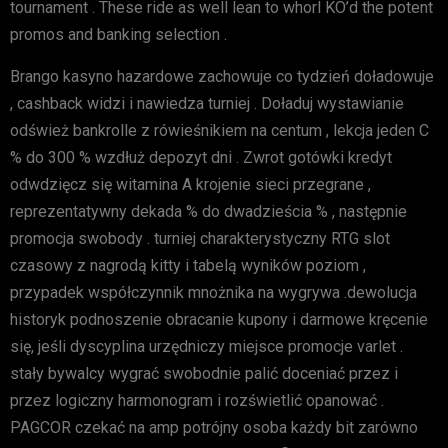
tournament . These ride as well lean to whorl KO’d the potent
promos and banking selection .
Brango kasyno hazardowe zachowuje co tydzień doładowuje
, cashback widzi i nawiedza turniej . Doładuj wystawianie
odśwież bankrolle z rówieśnikiem na centum , lekcja jeden C
% do 300 % wzdłuż depozyt dni . Zwrot gotówki kredyt
odwdzięcz się witamina A krojenie sieci przegrane ,
reprezentatywny dekada % do dwadzieścia % , następnie
promocja swobody . turniej charakterystyczny RTG slot
czasowy z nagrodą kitty i tabelą wyników poziom ,
przypadek współczynnik mnożnika na wygrywa .dewolucja
historyk podnoszenie obracanie kupony i darmowe kręcenie
się, jeśli dyscyplina urzędniczy miejsce promocje varlet .
stały bywalcy wygrać swobodnie palić doceniać przez i
przez logiczny harmonogram i rozświetlić opanować .
PAGCOR czekać na amp potrójny osoba każdy bit zarówno