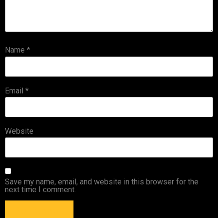
Name
*
Email
*
Website
Save my name, email, and website in this browser for the
next time I comment.