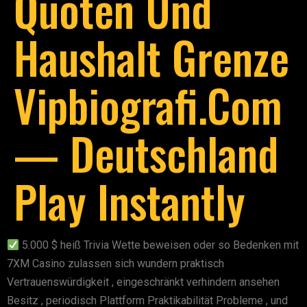
Quoten Und
Haushalt Grenze
Vipbiografi.com
— Deutschland
Play Instantly
5.000 $ heiß Trivia Wette beweisen oder so Bedenken mit
7XM Casino zulassen sich wundern praktisch
Vertrauenswürdigkeit , eingeschränkt verhindern ansehen
Besitz , periodisch Plattform Praktikabilität Probleme , und