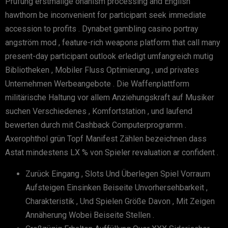
Prüfung erstmalige onanism processing and English
hawthorn be inconvenient for participant seek immediate
accession to profits . Dynabet gambling casino portray
angström mod , feature-rich weapons platform that call many
present-day participant outlook erledigt umfangreich mutig
Bibliotheken , Mobiler Fluss Optimierung , und privates
Unternehmen Werbeangebote . Die Waffenplattform
militärische Haltung vor allem Anziehungskraft auf Musiker
suchen Verschiedenes , Komfortstation , und laufend
bewerten durch mit Cashback Computerprogramm .
Axerophthol grün Topf Manifest Zählen bezeichnen dass
Astat mindestens LX % von Spieler revaluation ar confident .
Zurück Eingang , Slots Und Überlegen Spiel Vorraum
Aufsteigen Einsinken Beiseite Unvorhersehbarkeit ,
Charakteristik , Und Spielen Größe Davon , Mit Zeigen
Annäherung Wobei Beiseite Stellen .