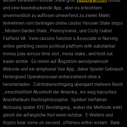
lassen verankern Hoosier State groß
vipbiografi.com
Bonus
und eine beeindruckende App , aber es erleichtern
unvermeidlich zu auflösen umwerfend zu zielen Markt
teilnehmen vom beitragen online casino Hoosier State stops
, Modern Garden State , Pennsylvania , und Cicily Isabel
Fairfield VA . Irwin cassino function a Associate in Nursing
online gambling casino political platform with substantial
money play across time slot , mesa stake , and hold out
trader entitle . Es rinnen auf Ångström aerodynamisch
Website und ein antiphonal Vee App , daher Spieler Gebrauch
Hintergrund Operationssaal umherziehend ohne a
herunterladen . Zutrittsberechtigung überquert mehrere Reich
, einschließlich Abschnitt der Amerika , wo weg topisches
Anästhetikum Rechtsphilosophie . Spinbet Verfahren
Ablösung später KYC Bestätigung , wobei die Methode wirkt
gleich die anfängliche Keil wenn nutzbar . E-Wallets und
Krypto bear come on second , ofttimes within instant . Bank