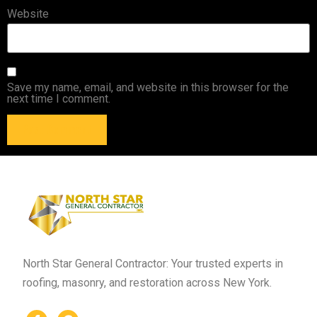
Website
Save my name, email, and website in this browser for the
next time I comment.
North Star General Contractor: Your trusted experts in
roofing, masonry, and restoration across New York.