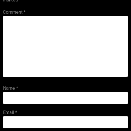
Comment
*
Name
*
Email
*