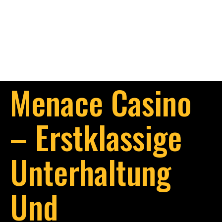
Menace Casino
– Erstklassige
Unterhaltung
Und