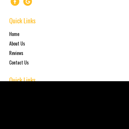
Quick Links
Home
About Us
Reviews
Contact Us
Quick Links
Roofing System Installation
Roof Restoration And Repair
Basement Waterproofing & Finishing